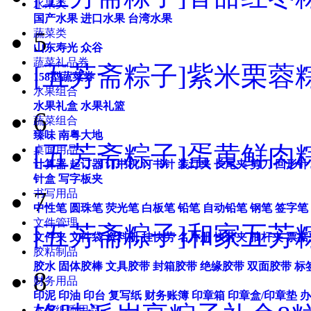
水果类
国产水果
进口水果
台湾水果
蔬菜类
5
山东寿光
众谷
蔬菜礼品券
[五芳斋粽子]紫米栗蓉粽粽
158型蔬菜券
水果组合
水果礼盒
水果礼篮
6
蔬菜组合
臻味
南粤大地
[五芳斋粽子]蛋黄鲜肉粽粽
桌面用品
计算器
起订器
订书机
订书针
装订夹
长尾夹
剪刀
回形针
针盒
写字板夹
7
书写用品
中性笔
圆珠笔
荧光笔
白板笔
铅笔
自动铅笔
钢笔
签字笔
文件管理
[五芳斋粽子]和家五芳粽
文件夹
文件袋
资料册
挂快劳
名片册
快劳夹
抽杆夹
票据
胶粘制品
胶水
固体胶棒
文具胶带
封箱胶带
绝缘胶带
双面胶带
标
8
财务用品
印泥
印油
印台
复写纸
财务账簿
印章箱
印章盒/印章垫
办
本册纸质用品