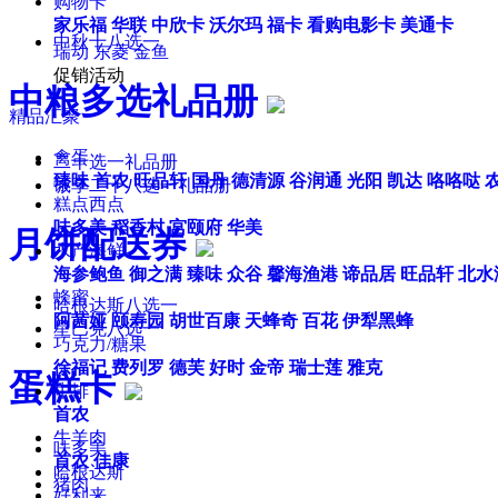
购物卡
家乐福
华联
中欣卡
沃尔玛
福卡
看购电影卡
美通卡
中秋十八选一
瑞动
东菱
金鱼
促销活动
中粮多选礼品册
精品汇聚
禽蛋
二十选一礼品册
臻味
首农
旺品轩
国丹
德清源
谷润通
光阳
凯达
咯咯哒
诚享二十八选一礼品册
糕点西点
味多美
稻香村
宫颐府
华美
月饼配送券
水产海鲜
海参鲍鱼
御之满
臻味
众谷
馨海渔港
谛品居
旺品轩
北水
蜂蜜
哈根达斯八选一
阿茜娅
颐寿园
胡世百康
天蜂奇
百花
伊犁黑蜂
星巴克八选一
巧克力/糖果
徐福记
费列罗
德芙
好时
金帝
瑞士莲
雅克
蛋糕卡
牛排
首农
牛羊肉
味多美
首农
佳康
哈根达斯
猪肉
好利来