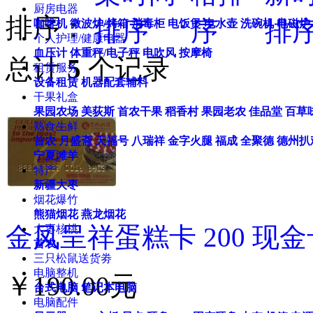
厨房电器
排序：
咖啡机
微波炉/烤箱
消毒柜
电饭煲
电水壶
洗碗机
电磁炉
个人护理/健康电器
血压计
体重秤/电子秤
电吹风
按摩椅
总计
5
个记录
租赁服务
设备租赁
机器配套辅料
干果礼盒
果园农场
美荻斯
首农干果
稻香村
果园老农
佳品堂
百草
熟食生鲜
首农
月盛斋
天福号
八瑞祥
金字火腿
福成
全聚德
德州扒
宁夏滩羊
特产
新疆大枣
烟花爆竹
熊猫烟花
燕龙烟花
金凤呈祥蛋糕卡 200 现金
大枣核桃
首农
三只松鼠送货劵
电脑整机
￥190.00元
台式电脑
笔记本电脑
电脑配件