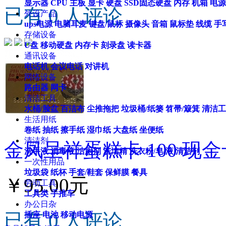
显示器
CPU
主板
显卡
硬盘
SSD固态硬盘
内存
机箱
电源
已有 0 人评论
外设产品
ups电源
电脑耳麦
键盘/鼠标
摄像头
音箱
鼠标垫
线缆
手
存储设备
U盘
移动硬盘
内存卡
刻录盘
读卡器
通讯设备
电话机
会议电话
对讲机
网络设备
路由器
网卡
清洁工具
水桶/脸盆
百洁布
尘推拖把
垃圾桶/纸篓
笤帚/簸箕
清洁工
生活用纸
卷纸
抽纸
擦手纸
湿巾纸
大盘纸
坐便纸
清洁剂
金凤呈祥蛋糕卡 100 现金
洗手液
消毒液
洁厕剂
洗洁精
洗衣粉/皂/液
清洁剂
一次性用品
垃圾袋
纸杯
手套/鞋套
保鲜膜
餐具
￥95.00元
劳动工具
工具类
手推车
办公日杂
已有 0 人评论
插座
电池
移动电源