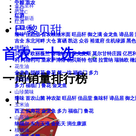
中粮
首农
金凤呈祥
茶叶
85度C
红酒
面包新语
红酒
巴黎贝甜
杂粮大米
臻味
佳品堂
首农粮油米面
旺品轩
御之满
金龙鱼
谛品居
吉全
东北河畔
大仓
富硒
凯达
众谷
裕道府
生机绿源
黑色
橄榄油
首农二十选一
贝蒂斯
欧丽薇兰
赛瑞纳
皇家戈麦斯
莫尔甘特庄园
亿芭
利
阿格利司
皇家萨博洛
易贝斯特
包锘
拉雷纳
瑞驰欧
橄
花生油
金龙鱼
胡姬花
鲁花
第一坊
福临门
多力
一周销量排行榜
葵花油
多力
福临门
鲁花
金龙鱼
山珍菌味
1
臻味
首农山菌
神农架
旺品轩
佳品堂
集味轩
谛品居
御之
玉米油
西王
长寿花
金龙鱼
多力
福临门
鲁花
山茶油
纳福尔
东方玉液
金拓天
润生康源
核桃油