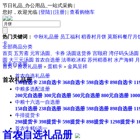
节日礼品_办公用品_一站式采购
|
您好，欢迎光临
[登陆]
[注册]
|
查看购物车
热门关键词：
中秋礼品册
员工福利
稻香村月饼
莫斯科餐厅月
卡
全部商品分类
首页
五芳斋
元宵汤圆、卡券
汤圆送货券
宫颐府
湾仔码头汤圆
圆
大三元汤圆
首农自选册
法蒂欧冰粽
苏州稻香村
水产海鲜
月
首农自选册
首页
首农礼品册
蛋糕卡
金凤呈祥
>
>
>
首农自选礼品册
首农礼品册
158自选卡
238自选卡
368自选卡
598自选卡
898自选卡
1
中粮多选配送册
200元自选册
300元自选册
500元自选册
800元自选册
10
中粮十六选一自选册
158自选册
238自选册
368自选册
598自选册
898自选册
1
牛排提货卡
298提货卡
398提货卡
598提货卡
898提货卡
1298提货卡
1
首农生鲜6选一
首农自选礼品册
298