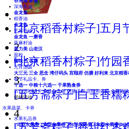
谷润通
多慧
深海鱼油
金龙鱼
稻香油
[北京稻香村粽子]五月节
金龙鱼
芝麻香油
金龙鱼
一磨香
亚麻籽油
2
盖力美
山老汉
面粉
[北京稻香村粽子]竹园香
臻味
五谷康
元宵汤圆
大三元
三全
思念
湾仔码头
宫颐府
仿膳
好利来
北京稻香
3
春节礼品卡、券
十选一
中粮十六选一
干果熟食券
[五芳斋粽子]白玉香糯粽
节自选礼品卡
中粮自选册
仿膳汤圆
宫颐府汤圆
全聚德汤
促销活动
水果蔬菜、卡券
4
水果礼品券
[五芳斋粽子]香甜红枣粽
158型水果券
238型水果券
298型水果券
378型水果券
46