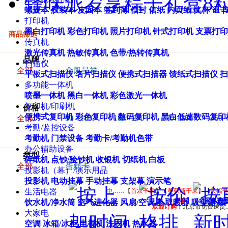
锋味派岁享粽子礼盒8粒
螺旋本
胶装本
皮面本
签到薄
信封
信纸
内页纸
奖杯
证书
打印机
黑白打印机
彩色打印机
照片打印机
针式打印机
支票打印
商品筛选
传真机
激光传真机
热敏传真机
色带/热转传真机
品牌：
扫描仪
全部
金凤呈祥
平板式扫描仪
名片扫描仪
便携式扫描器
馈纸式扫描仪
扫
多功能一体机
喷墨一体机
黑白一体机
彩色激光一体机
复印机/印刷机
价格：
便携式复印机
彩色复印机
数码复印机
黑白低速数码复印
90 - 180
180 - 270
270 - 360
450 -
全部
考勤/监控设备
考勤机
门禁设备
考勤卡/考勤机色带
办公辅助设备
类型：
碎纸机
点钞/验钞机
收银机
切纸机
白板
全部
蛋糕卡
投影机（幕）/演示用品
投影机
电动挂幕
手动挂幕
支架幕
演示笔
生活电器
中……【
首农干果
】【
美荻斯干果
】【
天福
货券
】（全国免费
饮水机/净水筒
空气进化器
风扇/空调扇
取暖器
吸尘器
烘
欢迎订购！
北京市免费送货
大家电
空调
冰箱/冰柜
电视机
洗衣机
热水器