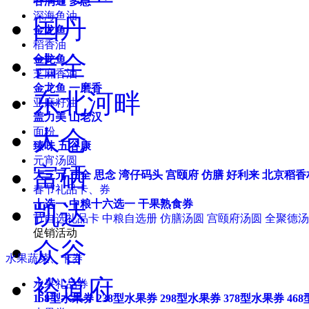
谷润通
多慧
深海鱼油
国丹
金龙鱼
稻香油
吉全
金龙鱼
芝麻香油
金龙鱼
一磨香
东北河畔
亚麻籽油
盖力美
山老汉
大仓
面粉
臻味
五谷康
元宵汤圆
富硒
大三元
三全
思念
湾仔码头
宫颐府
仿膳
好利来
北京稻香
春节礼品卡、券
十选一
中粮十六选一
干果熟食券
凯达
节自选礼品卡
中粮自选册
仿膳汤圆
宫颐府汤圆
全聚德汤
促销活动
众谷
水果蔬菜、卡券
裕道府
水果礼品券
158型水果券
238型水果券
298型水果券
378型水果券
46