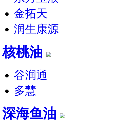
金拓天
润生康源
核桃油
谷润通
多慧
深海鱼油