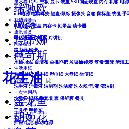
显示器
CPU
主板
显卡
硬盘
SSD固态硬盘
内存
机箱
电源
瑞驰欧
外设产品
ups电源
电脑耳麦
键盘/鼠标
摄像头
音箱
鼠标垫
线缆
手
存储设备
橄露
U盘
移动硬盘
内存卡
刻录盘
读卡器
通讯设备
玛蒂娜
电话机
会议电话
对讲机
网络设备
路由器
网卡
芭苛斯
清洁工具
水桶/脸盆
百洁布
尘推拖把
垃圾桶/纸篓
笤帚/簸箕
清洁工
生活用纸
花生油
卷纸
抽纸
擦手纸
湿巾纸
大盘纸
坐便纸
清洁剂
洗手液
消毒液
洁厕剂
洗洁精
洗衣粉/皂/液
清洁剂
一次性用品
金龙鱼
垃圾袋
纸杯
手套/鞋套
保鲜膜
餐具
劳动工具
工具类
手推车
胡姬花
办公日杂
插座
电池
移动电源