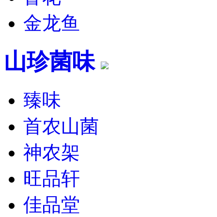
金龙鱼
山珍菌味
臻味
首农山菌
神农架
旺品轩
佳品堂