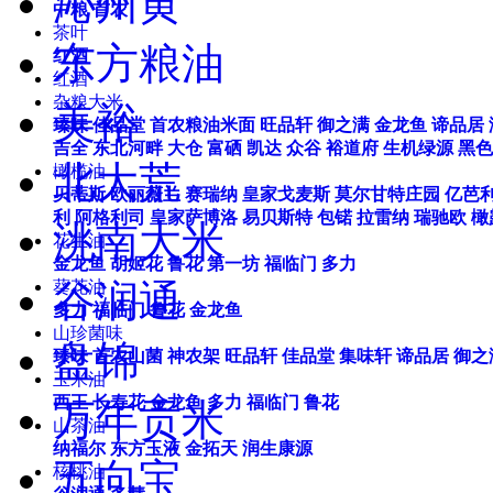
沁州黄
中粮
首农
茶叶
东方粮油
红酒
红酒
杂粮大米
美裕
臻味
佳品堂
首农粮油米面
旺品轩
御之满
金龙鱼
谛品居
吉全
东北河畔
大仓
富硒
凯达
众谷
裕道府
生机绿源
黑色
北大荒
橄榄油
贝蒂斯
欧丽薇兰
赛瑞纳
皇家戈麦斯
莫尔甘特庄园
亿芭
利
阿格利司
皇家萨博洛
易贝斯特
包锘
拉雷纳
瑞驰欧
橄
洮南大米
花生油
金龙鱼
胡姬花
鲁花
第一坊
福临门
多力
谷润通
葵花油
多力
福临门
鲁花
金龙鱼
山珍菌味
盘锦
臻味
首农山菌
神农架
旺品轩
佳品堂
集味轩
谛品居
御之
玉米油
西王
长寿花
金龙鱼
多力
福临门
鲁花
万年贡米
山茶油
纳福尔
东方玉液
金拓天
润生康源
五向宝
核桃油