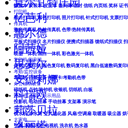
莫尔甘特庄园
螺旋本
胶装本
皮面本
签到薄
信封
信纸
内页纸
奖杯
证书
打印机
亿芭利
黑白打印机
彩色打印机
照片打印机
针式打印机
支票打印
传真机
惠尔德
激光传真机
热敏传真机
色带/热转传真机
扫描仪
平板式扫描仪
名片扫描仪
便携式扫描器
馈纸式扫描仪
扫
阿茜娅
多功能一体机
喷墨一体机
黑白一体机
彩色激光一体机
复印机/印刷机
思麦尔
便携式复印机
彩色复印机
数码复印机
黑白低速数码复印
考勤/监控设备
安德莉娜
考勤机
门禁设备
考勤卡/考勤机色带
办公辅助设备
碎纸机
点钞/验钞机
收银机
切纸机
白板
科瑞欧
投影机（幕）/演示用品
投影机
电动挂幕
手动挂幕
支架幕
演示笔
莉莎贝拉
生活电器
饮水机/净水筒
空气进化器
风扇/空调扇
取暖器
吸尘器
烘
大家电
洛丽塔
空调
冰箱/冰柜
电视机
洗衣机
热水器