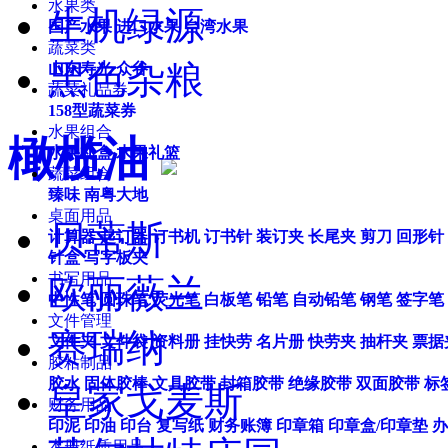
水果类
生机绿源
国产水果
进口水果
台湾水果
蔬菜类
黑色杂粮
山东寿光
众谷
蔬菜礼品券
158型蔬菜券
水果组合
橄榄油
水果礼盒
水果礼篮
蔬菜组合
臻味
南粤大地
桌面用品
贝蒂斯
计算器
起订器
订书机
订书针
装订夹
长尾夹
剪刀
回形针
针盒
写字板夹
书写用品
欧丽薇兰
中性笔
圆珠笔
荧光笔
白板笔
铅笔
自动铅笔
钢笔
签字笔
文件管理
赛瑞纳
文件夹
文件袋
资料册
挂快劳
名片册
快劳夹
抽杆夹
票据
胶粘制品
胶水
固体胶棒
文具胶带
封箱胶带
绝缘胶带
双面胶带
标
皇家戈麦斯
财务用品
印泥
印油
印台
复写纸
财务账簿
印章箱
印章盒/印章垫
办
本册纸质用品