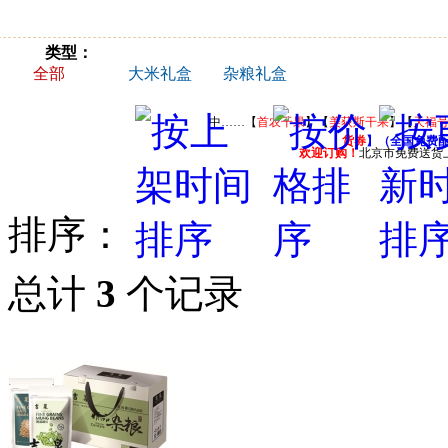
类型：
全部
大米礼盒
杂粮礼盒
中……【
首农干果
】【
美荻斯干果
】【
天福
货券
】（全国免费
欢迎订购！
北京市免费送货
排序：
总计
3
个记录