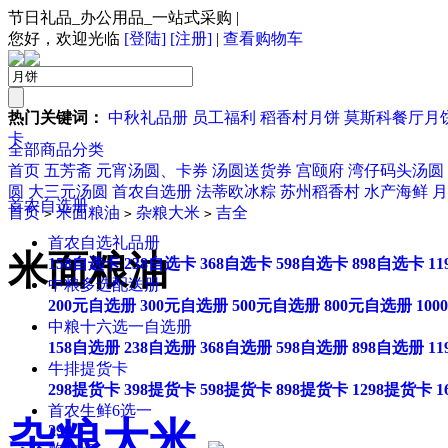
节日礼品_办公用品_一站式采购
|
您好，欢迎光临
[登陆]
[注册]
|
查看购物车
热门关键词：
中秋礼品册
员工福利
稻香村月饼
莫斯科餐厅月
卡
全部商品分类
首页
五芳斋
元宵汤圆、卡券
汤圆送货券
宫颐府
湾仔码头汤圆
圆
大三元汤圆
首农自选册
法蒂欧冰粽
苏州稻香村
水产海鲜
月
首农自选册
首页
米面粮油
杂粮大米
吉全
>
>
>
首农自选礼品册
米面粮油
158自选卡
238自选卡
368自选卡
598自选卡
898自选卡
1
中粮多选配送册
200元自选册
300元自选册
500元自选册
800元自选册
10
中粮十六选一自选册
158自选册
238自选册
368自选册
598自选册
898自选册
1
牛排提货卡
298提货卡
398提货卡
598提货卡
898提货卡
1298提货卡
1
首农生鲜6选一
杂粮大米
298