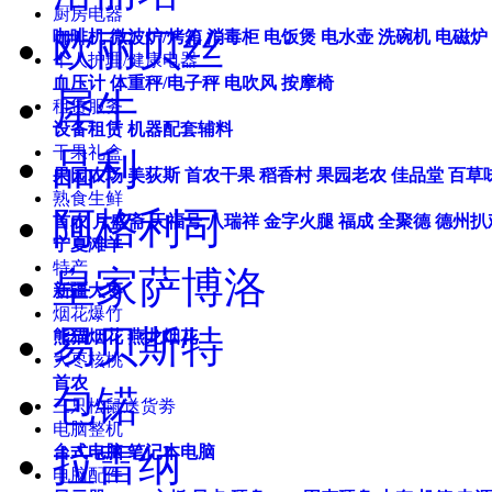
厨房电器
欧丽贝丝
咖啡机
微波炉/烤箱
消毒柜
电饭煲
电水壶
洗碗机
电磁炉
个人护理/健康电器
血压计
体重秤/电子秤
电吹风
按摩椅
犀牛
租赁服务
设备租赁
机器配套辅料
干果礼盒
品利
果园农场
美荻斯
首农干果
稻香村
果园老农
佳品堂
百草
熟食生鲜
阿格利司
首农
月盛斋
天福号
八瑞祥
金字火腿
福成
全聚德
德州扒
宁夏滩羊
特产
皇家萨博洛
新疆大枣
烟花爆竹
易贝斯特
熊猫烟花
燕龙烟花
大枣核桃
首农
包锘
三只松鼠送货劵
电脑整机
拉雷纳
台式电脑
笔记本电脑
电脑配件