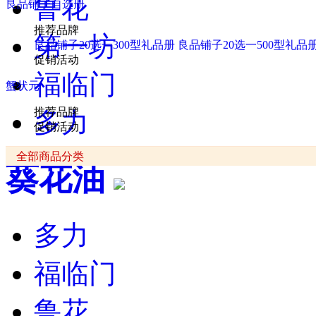
鲁花
良品铺子自选册
推荐品牌
第一坊
良品铺子20选一300型礼品册
良品铺子20选一500型礼品
促销活动
福临门
蟹状元
推荐品牌
多力
促销活动
全部商品分类
葵花油
多力
福临门
鲁花