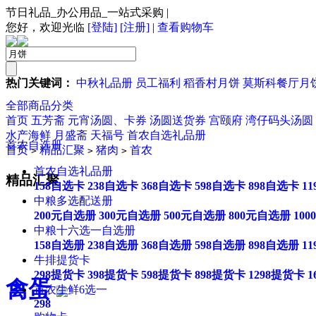
节日礼品_办公用品_一站式采购
|
您好，欢迎光临
[登陆]
[注册]
|
查看购物车
热门关键词：
中秋礼品册
员工福利
稻香村月饼
莫斯科餐厅月
全部商品分类
首页
五芳斋
元宵汤圆、卡券
汤圆送货券
宫颐府
湾仔码头汤圆
水产海鲜
月盛斋
天福号
首农自选礼品册
首农自选册
首页
精品汇聚
猪肉
首农
>
>
>
首农自选礼品册
精品汇聚
158自选卡
238自选卡
368自选卡
598自选卡
898自选卡
1
中粮多选配送册
200元自选册
300元自选册
500元自选册
800元自选册
10
中粮十六选一自选册
158自选册
238自选册
368自选册
598自选册
898自选册
1
牛排提货卡
298提货卡
398提货卡
598提货卡
898提货卡
1298提货卡
1
禽蛋
首农生鲜6选一
298