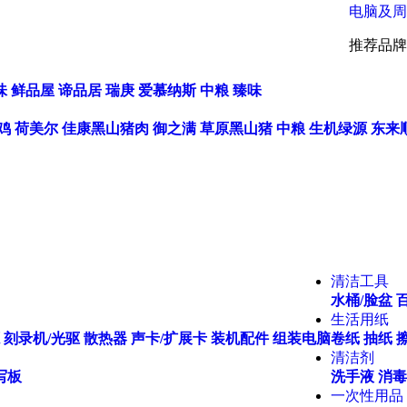
电脑及周
推荐品牌
味
鲜品屋
谛品居
瑞庚
爱慕纳斯
中粮
臻味
鸡
荷美尔
佳康黑山猪肉
御之满
草原黑山猪
中粮
生机绿源
东来
清洁工具
水桶/脸盆
生活用纸
刻录机/光驱
散热器
声卡/扩展卡
装机配件
组装电脑
卷纸
抽纸
清洁剂
写板
洗手液
消毒
一次性用品