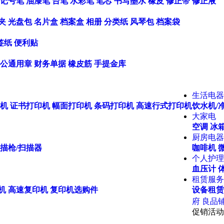
记号笔
油漆笔
台笔
水彩笔
笔芯
书写墨水
橡皮
修正带
修正液
夹
光盘包
名片盒
档案盒
相册
分类纸
风琴包
档案袋
签纸
便利贴
公通用章
财务单据
橡皮筋
手提金库
生活电器
机
证书打印机
幅面打印机
条码打印机
高速行式打印机
饮水机/
大家电
空调
冰箱
厨房电器
描枪/扫描器
咖啡机
个人护理
血压计
租赁服务
机
高速复印机
复印机选购件
设备租赁
府
良品
促销活动