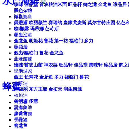
水产海鲜
臻味
佳品堂
首农粮油米面
旺品轩
御之满
金龙鱼
谛品居
黑色杂粮
海参鲍鱼
橄榄油
御之满
贝蒂斯
欧丽薇兰
赛瑞纳
皇家戈麦斯
莫尔甘特庄园
亿芭
臻味
欧
橄露
玛蒂娜
芭苛斯
馨海渔港
花生油
众谷
金龙鱼
胡姬花
鲁花
第一坊
福临门
多力
谛品居
葵花油
旺品轩
多力
福临门
鲁花
金龙鱼
北水海鲜
山珍菌味
佳品堂
臻味
首农山菌
神农架
旺品轩
佳品堂
集味轩
谛品居
御之
皇港世家
玉米油
西王
长寿花
金龙鱼
多力
福临门
鲁花
山茶油
蜂蜜
纳福尔
东方玉液
金拓天
润生康源
核桃油
谷润通
多慧
阿茜娅
深海鱼油
颐寿园
金龙鱼
胡世百康
稻香油
天蜂奇
金龙鱼
百花