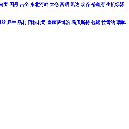
向宝
国丹
吉全
东北河畔
大仓
富硒
凯达
众谷
裕道府
生机绿源
贝丝
犀牛
品利
阿格利司
皇家萨博洛
易贝斯特
包锘
拉雷纳
瑞驰