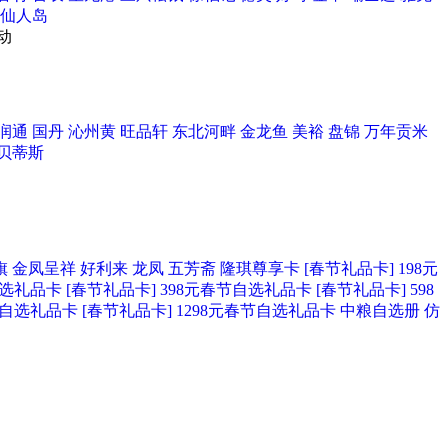
仙人岛
动
润通
国丹
沁州黄
旺品轩
东北河畔
金龙鱼
美裕
盘锦
万年贡米
贝蒂斯
旗
金凤呈祥
好利来
龙凤
五芳斋
隆琪尊享卡
[春节礼品卡] 198元
自选礼品卡
[春节礼品卡] 398元春节自选礼品卡
[春节礼品卡] 598
春节自选礼品卡
[春节礼品卡] 1298元春节自选礼品卡
中粮自选册
仿