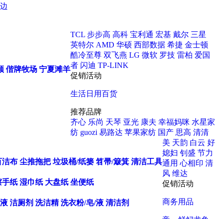
边
TCL
步步高
高科
宝利通
宏基
戴尔
三星
英特尔
AMD
华硕
西部数据
希捷
金士顿
酷冷至尊
双飞燕
LG
微软
罗技
雷柏
爱国
者
闪迪
TP-LINK
顺
偕牌牧场
宁夏滩羊
促销活动
生活日用百货
推荐品牌
齐心
乐尚
天琴
亚光
康夫
幸福妈咪
水星家
纺
guozi
易路达
苹果家纺
国产
思高
清清
美
天韵
白云
好
媳妇
钊盛
节力
百洁布
尘推拖把
垃圾桶/纸篓
笤帚/簸箕
清洁工具
通用
心相印
清
风
维达
擦手纸
湿巾纸
大盘纸
坐便纸
促销活动
商务用品
液
洁厕剂
洗洁精
洗衣粉/皂/液
清洁剂