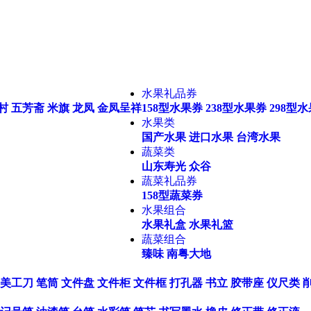
水果礼品券
村
五芳斋
米旗
龙凤
金凤呈祥
158型水果券
238型水果券
298型
水果类
国产水果
进口水果
台湾水果
蔬菜类
山东寿光
众谷
蔬菜礼品券
158型蔬菜券
水果组合
水果礼盒
水果礼篮
蔬菜组合
臻味
南粤大地
美工刀
笔筒
文件盘
文件柜
文件框
打孔器
书立
胶带座
仪尺类