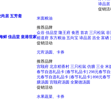
谛品居
促销活
农尚居
五芳斋
米面粮油
推荐品牌
众谷
佳品堂
隆王府
食恩
首农
三只松鼠
谷
海鲜
佳品堂
皇港世家
裕道府
东方粮油
五向宝
谛品居
吉全
富硒
促销活动
元宵汤圆、卡券
推荐品牌
宫颐府
北京稻香村
三只松鼠
仿膳
三全
米
春节自选礼品卡
[春节礼品卡] 298元春节
元春节自选礼品卡
[春节礼品卡] 898元
膳汤圆
宫颐府汤圆
全聚德汤圆
促销活动
水果蔬菜、卡券