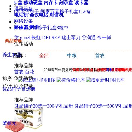
U盘
移动硬盘
内存卡
刻录盘
读卡器
7
通讯设备
[五芳斋粽子]和家五芳粽子礼盒1120g
电话机
会议电话
对讲机
网络设备
8
路由器
网卡
锋味派岁享粽子礼盒8粒*3
纺
guozi
长虹
DELSEY
瑞士军刀
谷润通
帝一鲜
商品筛选
促销活动
养生补品
品牌：
全部
中粮
首农
推荐品牌
2018春节年货火热销售中……【
另【
杂粮大米礼盒
本商城所有礼品均可
首农干果
】
热销中！欢迎订购！
定制 【
】【
美荻斯干
海鲜送货
首农
百花
促销活动
排序：
总计
10
个记录
良品铺子自选册
推荐品牌
良品铺子20选一300型礼品册
良品铺子20选一500型礼品
促销活动
蟹状元