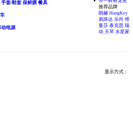
帝一鲜鲟龙鱼
手套/鞋套
保鲜膜
餐具
推荐品牌
朗赫
HangKey
车
易路达
乐尚
维
曼莎
泰克思
瑞
移动电源
动
天琴
水星家
显示方式：