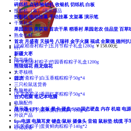
碎纸机
点钞/验钞机
收银机
切纸机
白板
投影机（幕）/演示用品
投影机
电动挂幕
手动挂幕
支架幕
演示笔
干果礼盒
果园农场
美荻斯
首农干果
稻香村
果园老农
佳品堂
百草
熟食生鲜
首农
月盛斋
天福号
八瑞祥
金字火腿
福成
全聚德
德州扒
[北京稻香村粽子]五月节粽子礼盒1280g
￥158.00元
特产
新疆大枣
2
烟花爆竹
[北京稻香村粽子]竹园香粽粽子礼盒1200g
熊猫烟花
燕龙烟花
大枣核桃
3
[五芳斋粽子]白玉香糯粽粽子50g*4
首农
三只松鼠送货劵
4
电脑整机
[五芳斋粽子]香甜红枣粽粽子50g*4
台式电脑
笔记本电脑
电脑配件
5
显示器
CPU
主板
显卡
硬盘
SSD固态硬盘
内存
机箱
电源
[五芳斋粽子]紫米栗蓉粽粽子100g*2
外设产品
6
ups电源
电脑耳麦
键盘/鼠标
摄像头
音箱
鼠标垫
线缆
手
[五芳斋粽子]蛋黄鲜肉粽粽子140g*2
存储设备