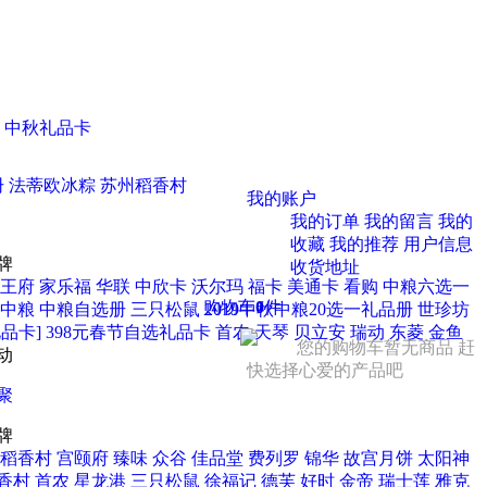
中秋礼品卡
册
法蒂欧冰粽
苏州稻香村
我的账户
我的订单
我的留言
我的
收藏
我的推荐
用户信息
牌
收货地址
王府
家乐福
华联
中欣卡
沃尔玛
福卡
美通卡
看购
中粮六选一
购物车
0
件
中粮
中粮自选册
三只松鼠
2019中秋中粮20选一礼品册
世珍坊
品卡] 398元春节自选礼品卡
首农
天琴
贝立安
瑞动
东菱
金鱼
您的购物车暂无商品 赶
动
快选择心爱的产品吧
聚
牌
稻香村
宫颐府
臻味
众谷
佳品堂
费列罗
锦华
故宫月饼
太阳神
香村
首农
星龙港
三只松鼠
徐福记
德芙
好时
金帝
瑞士莲
雅克