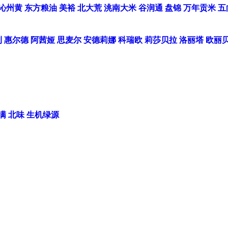
沁州黄
东方粮油
美裕
北大荒
洮南大米
谷润通
盘锦
万年贡米
五
利
惠尔德
阿茜娅
思麦尔
安德莉娜
科瑞欧
莉莎贝拉
洛丽塔
欧丽
满
北味
生机绿源