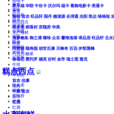
购物卡
首农
家乐福
华联
中欣卡
沃尔玛
福卡
看购电影卡
美通卡
臻味
禽蛋
旺品轩
臻味
首农
旺品轩
国丹
德清源
谷润通
光阳
凯达
咯咯哒
国丹
糕点西点
德清源
味多美
稻香村
宫颐府
华美
谷润通
水产海鲜
光阳
海参鲍鱼
御之满
臻味
众谷
馨海渔港
谛品居
旺品轩
北水
凯达
蜂蜜
咯咯哒
阿茜娅
颐寿园
胡世百康
天蜂奇
百花
伊犁黑蜂
农尚居
巧克力/糖果
五芳斋
徐福记
费列罗
德芙
好时
金帝
瑞士莲
雅克
牛排
糕点西点
首农
牛羊肉
首农
佳康
味多美
猪肉
稻香村
中粮
首农
宫颐府
茶叶
华美
红酒
红酒
杂粮大米