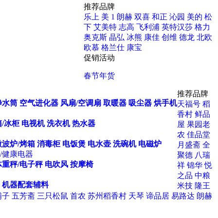
推荐品牌
乐上
美 1
朗赫
双喜
和正
沁园
美的
松
下
艾美特
志高
飞利浦
英特汉莎
格力
奥克斯
晶弘
冰熊
康佳
创维
德龙
北欧
欧慕
格兰仕
康宝
促销活动
春节年货
推荐品牌
净水筒
空气进化器
风扇/空调扇
取暖器
吸尘器
烘手机
天福号
稻
香村
鲜品
/冰柜
电视机
洗衣机
热水器
屋
果园老
农
佳品堂
微波炉/烤箱
消毒柜
电饭煲
电水壶
洗碗机
电磁炉
月盛斋
全
/健康电器
聚德
八瑞
体重秤/电子秤
电吹风
按摩椅
祥
锦华
悦
之品
中粮
机器配套辅料
米技
隆王
铺子
五芳斋
三只松鼠
首农
苏州稻香村
天琴
谛品居
易路达
朗赫