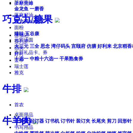
芝麻香油
伊犁黑蜂
金龙鱼
一磨香
亚麻籽油
巧克力/糖果
盖力美
山老汉
面粉
臻味
五谷康
徐福记
元宵汤圆
费列罗
大三元
三全
思念
湾仔码头
宫颐府
仿膳
好利来
北京稻香
德芙
春节礼品卡、券
好时
十选一
中粮十六选一
干果熟食券
金帝
瑞士莲
雅克
牛排
首农
桌面用品
牛羊肉
计算器
起订器
订书机
订书针
装订夹
长尾夹
剪刀
回形针
书写用品