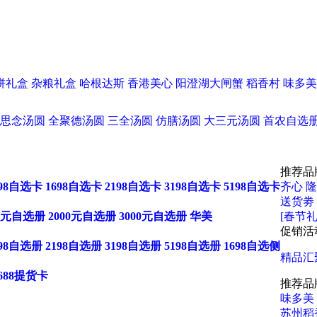
饼礼盒
杂粮礼盒
哈根达斯
香港美心
阳澄湖大闸蟹
稻香村
味多美
思念汤圆
全聚德汤圆
三全汤圆
仿膳汤圆
大三元汤圆
首农自选
推荐品
198自选卡
1698自选卡
2198自选卡
3198自选卡
5198自选卡
齐心
隆
送货劵
00元自选册
2000元自选册
3000元自选册
华美
[春节礼
促销活
198自选册
2198自选册
3198自选册
5198自选册
1698自选侧
精品汇
688提货卡
推荐品
味多美
苏州稻