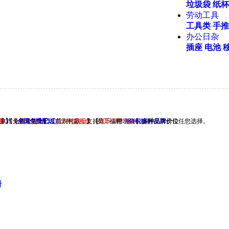
垃圾袋
纸杯
劳动工具
工具类
手推
办公日杂
插座
电池
果
券
北京市免费送货上门，货到付款，支持
】【
】（全国免费配送）
天福号熟食
】【
首农礼品册
。
年货礼盒
】【
，员工福利...多种选择
查干湖胖头鱼
POS
，带
增值税机打发票
】
多种品牌价位
。
任您选择。
册