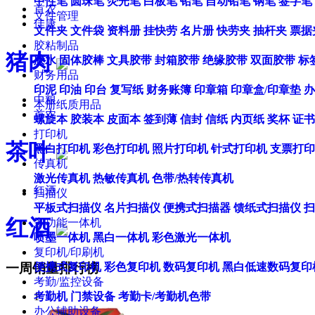
中性笔
圆珠笔
荧光笔
白板笔
铅笔
自动铅笔
钢笔
签字笔
首农
文件管理
佳康
文件夹
文件袋
资料册
挂快劳
名片册
快劳夹
抽杆夹
票据
胶粘制品
猪肉
胶水
固体胶棒
文具胶带
封箱胶带
绝缘胶带
双面胶带
标
财务用品
印泥
印油
印台
复写纸
财务账簿
印章箱
印章盒/印章垫
办
中粮
本册纸质用品
首农
螺旋本
胶装本
皮面本
签到薄
信封
信纸
内页纸
奖杯
证书
打印机
茶叶
黑白打印机
彩色打印机
照片打印机
针式打印机
支票打印
传真机
激光传真机
热敏传真机
色带/热转传真机
红酒
扫描仪
平板式扫描仪
名片扫描仪
便携式扫描器
馈纸式扫描仪
扫
红酒
多功能一体机
喷墨一体机
黑白一体机
彩色激光一体机
复印机/印刷机
一周销量排行榜
便携式复印机
彩色复印机
数码复印机
黑白低速数码复印
考勤/监控设备
考勤机
门禁设备
考勤卡/考勤机色带
1
办公辅助设备