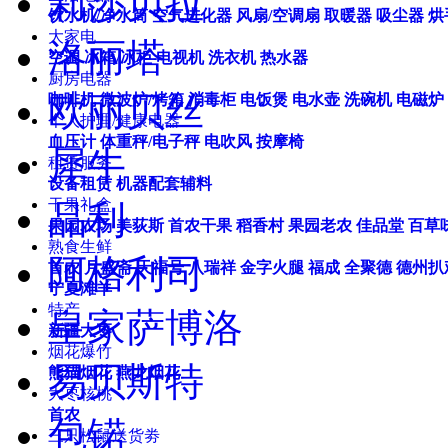
莉莎贝拉
饮水机/净水筒
空气进化器
风扇/空调扇
取暖器
吸尘器
烘
大家电
洛丽塔
空调
冰箱/冰柜
电视机
洗衣机
热水器
厨房电器
欧丽贝丝
咖啡机
微波炉/烤箱
消毒柜
电饭煲
电水壶
洗碗机
电磁炉
个人护理/健康电器
血压计
体重秤/电子秤
电吹风
按摩椅
犀牛
租赁服务
设备租赁
机器配套辅料
干果礼盒
品利
果园农场
美荻斯
首农干果
稻香村
果园老农
佳品堂
百草
熟食生鲜
阿格利司
首农
月盛斋
天福号
八瑞祥
金字火腿
福成
全聚德
德州扒
宁夏滩羊
特产
皇家萨博洛
新疆大枣
烟花爆竹
易贝斯特
熊猫烟花
燕龙烟花
大枣核桃
首农
包锘
三只松鼠送货劵