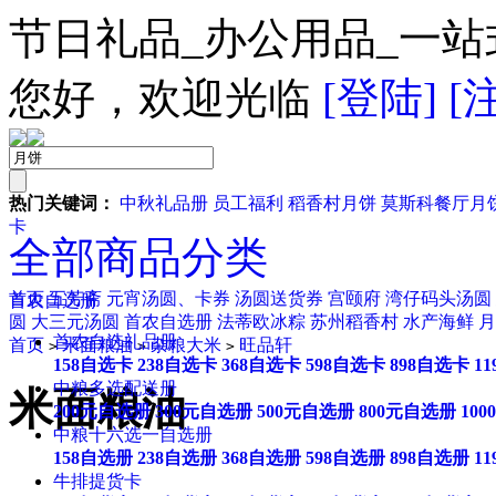
节日礼品_办公用品_一站
您好，欢迎光临
[登陆]
[
热门关键词：
中秋礼品册
员工福利
稻香村月饼
莫斯科餐厅月
卡
全部商品分类
首页
五芳斋
元宵汤圆、卡券
汤圆送货券
宫颐府
湾仔码头汤圆
首农自选册
圆
大三元汤圆
首农自选册
法蒂欧冰粽
苏州稻香村
水产海鲜
月
首农自选礼品册
首页
米面粮油
杂粮大米
旺品轩
>
>
>
158自选卡
238自选卡
368自选卡
598自选卡
898自选卡
1
中粮多选配送册
米面粮油
200元自选册
300元自选册
500元自选册
800元自选册
10
中粮十六选一自选册
158自选册
238自选册
368自选册
598自选册
898自选册
1
牛排提货卡