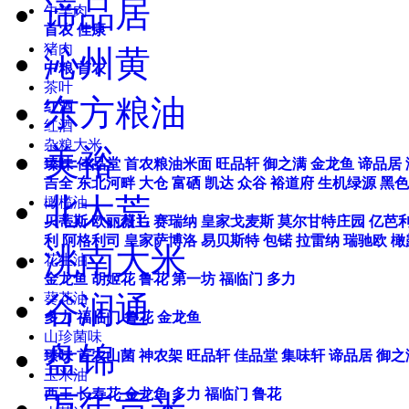
谛品居
牛羊肉
首农
佳康
猪肉
沁州黄
中粮
首农
茶叶
东方粮油
红酒
红酒
杂粮大米
美裕
臻味
佳品堂
首农粮油米面
旺品轩
御之满
金龙鱼
谛品居
吉全
东北河畔
大仓
富硒
凯达
众谷
裕道府
生机绿源
黑色
北大荒
橄榄油
贝蒂斯
欧丽薇兰
赛瑞纳
皇家戈麦斯
莫尔甘特庄园
亿芭
利
阿格利司
皇家萨博洛
易贝斯特
包锘
拉雷纳
瑞驰欧
橄
洮南大米
花生油
金龙鱼
胡姬花
鲁花
第一坊
福临门
多力
谷润通
葵花油
多力
福临门
鲁花
金龙鱼
山珍菌味
盘锦
臻味
首农山菌
神农架
旺品轩
佳品堂
集味轩
谛品居
御之
玉米油
西王
长寿花
金龙鱼
多力
福临门
鲁花
万年贡米