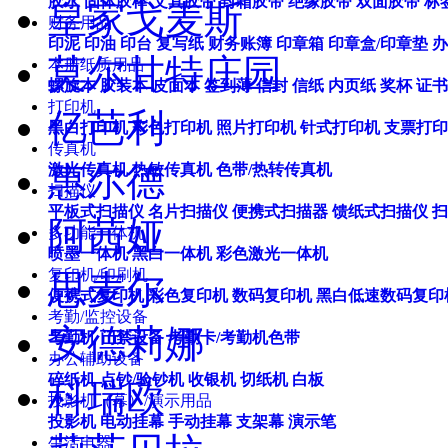
胶水
固体胶棒
文具胶带
封箱胶带
绝缘胶带
双面胶带
标
皇家戈麦斯
财务用品
印泥
印油
印台
复写纸
财务账簿
印章箱
印章盒/印章垫
办
莫尔甘特庄园
本册纸质用品
螺旋本
胶装本
皮面本
签到薄
信封
信纸
内页纸
奖杯
证书
打印机
亿芭利
黑白打印机
彩色打印机
照片打印机
针式打印机
支票打印
传真机
惠尔德
激光传真机
热敏传真机
色带/热转传真机
扫描仪
平板式扫描仪
名片扫描仪
便携式扫描器
馈纸式扫描仪
扫
阿茜娅
多功能一体机
喷墨一体机
黑白一体机
彩色激光一体机
复印机/印刷机
思麦尔
便携式复印机
彩色复印机
数码复印机
黑白低速数码复印
考勤/监控设备
安德莉娜
考勤机
门禁设备
考勤卡/考勤机色带
办公辅助设备
碎纸机
点钞/验钞机
收银机
切纸机
白板
科瑞欧
投影机（幕）/演示用品
投影机
电动挂幕
手动挂幕
支架幕
演示笔
生活电器