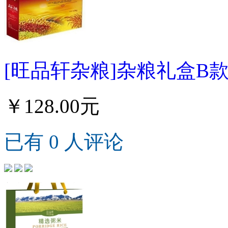
[旺品轩杂粮]杂粮礼盒B款5
￥128.00元
已有 0 人评论