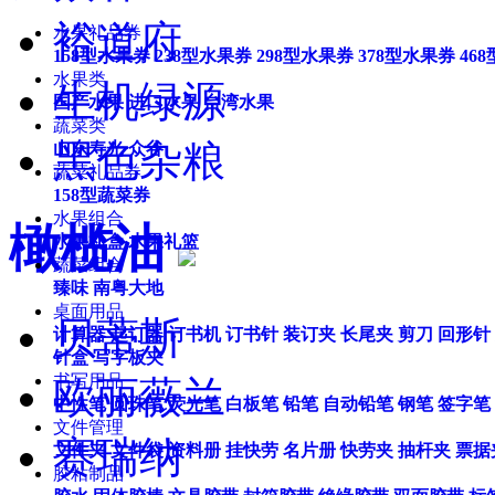
裕道府
水果礼品券
158型水果券
238型水果券
298型水果券
378型水果券
46
水果类
生机绿源
国产水果
进口水果
台湾水果
蔬菜类
黑色杂粮
山东寿光
众谷
蔬菜礼品券
158型蔬菜券
水果组合
橄榄油
水果礼盒
水果礼篮
蔬菜组合
臻味
南粤大地
桌面用品
贝蒂斯
计算器
起订器
订书机
订书针
装订夹
长尾夹
剪刀
回形针
针盒
写字板夹
书写用品
欧丽薇兰
中性笔
圆珠笔
荧光笔
白板笔
铅笔
自动铅笔
钢笔
签字笔
文件管理
赛瑞纳
文件夹
文件袋
资料册
挂快劳
名片册
快劳夹
抽杆夹
票据
胶粘制品