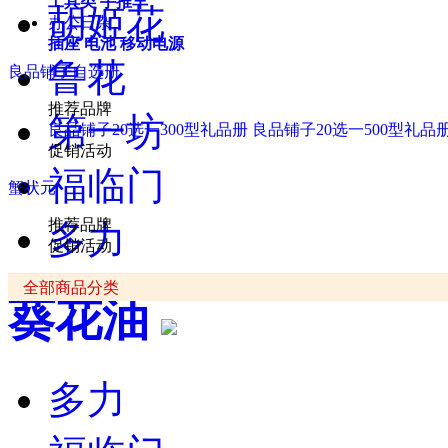
工具类
手推车
胡姬花
办公日杂
插座
电池
移动电源
鲁花
良品铺子自选册
推荐品牌
第一坊
良品铺子20选一300型礼品册
良品铺子20选一500型礼品
促销活动
福临门
蟹状元
推荐品牌
多力
促销活动
全部商品分类
葵花油
多力