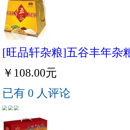
[旺品轩杂粮]五谷丰年杂粮礼
￥108.00元
已有 0 人评论