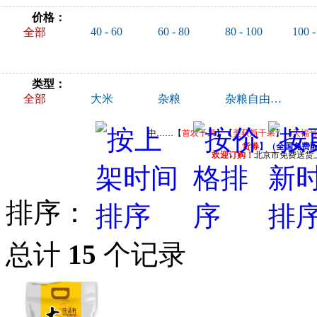
价格：
40 - 60
60 - 80
80 - 100
100 -
全部
类型：
全部
大米
杂粮
杂粮自由组合
中……【
首农干果
】【
美荻斯干果
】【
天福
货券
】（全国免费
欢迎订购！
北京市免费送货
排序：
总计
15
个记录