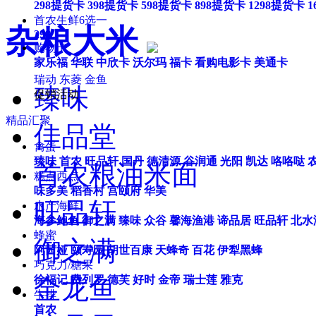
298提货卡
398提货卡
598提货卡
898提货卡
1298提货卡
1
首农生鲜6选一
杂粮大米
298
购物卡
家乐福
华联
中欣卡
沃尔玛
福卡
看购电影卡
美通卡
瑞动
东菱
金鱼
臻味
促销活动
精品汇聚
佳品堂
禽蛋
臻味
首农
旺品轩
国丹
德清源
谷润通
光阳
凯达
咯咯哒
首农粮油米面
糕点西点
味多美
稻香村
宫颐府
华美
旺品轩
水产海鲜
海参鲍鱼
御之满
臻味
众谷
馨海渔港
谛品居
旺品轩
北水
蜂蜜
御之满
阿茜娅
颐寿园
胡世百康
天蜂奇
百花
伊犁黑蜂
巧克力/糖果
金龙鱼
徐福记
费列罗
德芙
好时
金帝
瑞士莲
雅克
牛排
首农