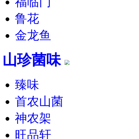
福临门
鲁花
金龙鱼
山珍菌味
臻味
首农山菌
神农架
旺品轩