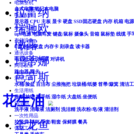
电脑整机
拉雷纳
台式电脑
笔记本电脑
电脑配件
显示器
CPU
主板
显卡
硬盘
SSD固态硬盘
内存
机箱
电源
瑞驰欧
外设产品
ups电源
电脑耳麦
键盘/鼠标
摄像头
音箱
鼠标垫
线缆
手
存储设备
橄露
U盘
移动硬盘
内存卡
刻录盘
读卡器
通讯设备
玛蒂娜
电话机
会议电话
对讲机
网络设备
路由器
网卡
芭苛斯
清洁工具
水桶/脸盆
百洁布
尘推拖把
垃圾桶/纸篓
笤帚/簸箕
清洁工
生活用纸
花生油
卷纸
抽纸
擦手纸
湿巾纸
大盘纸
坐便纸
清洁剂
洗手液
消毒液
洁厕剂
洗洁精
洗衣粉/皂/液
清洁剂
一次性用品
金龙鱼
垃圾袋
纸杯
手套/鞋套
保鲜膜
餐具
劳动工具