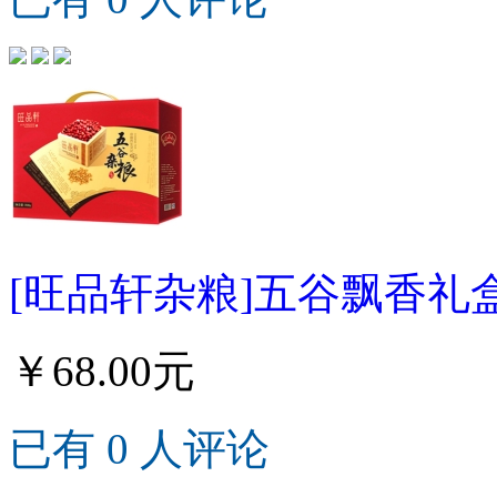
[旺品轩杂粮]五谷飘香礼盒
￥68.00元
已有 0 人评论