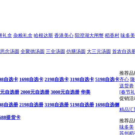
饼礼盒
杂粮礼盒
哈根达斯
香港美心
阳澄湖大闸蟹
稻香村
味多美
思念汤圆
全聚德汤圆
三全汤圆
仿膳汤圆
大三元汤圆
首农自选
推荐品
198自选卡
1698自选卡
2198自选卡
3198自选卡
5198自选卡
齐心
隆
送货劵
00元自选册
2000元自选册
3000元自选册
华美
[春节礼
促销活
198自选册
2198自选册
3198自选册
5198自选册
1698自选侧
精品汇
688提货卡
推荐品
味多美
苏州稻