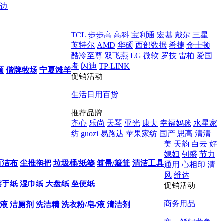
边
TCL
步步高
高科
宝利通
宏基
戴尔
三星
英特尔
AMD
华硕
西部数据
希捷
金士顿
酷冷至尊
双飞燕
LG
微软
罗技
雷柏
爱国
者
闪迪
TP-LINK
顺
偕牌牧场
宁夏滩羊
促销活动
生活日用百货
推荐品牌
齐心
乐尚
天琴
亚光
康夫
幸福妈咪
水星家
纺
guozi
易路达
苹果家纺
国产
思高
清清
美
天韵
白云
好
媳妇
钊盛
节力
百洁布
尘推拖把
垃圾桶/纸篓
笤帚/簸箕
清洁工具
通用
心相印
清
风
维达
擦手纸
湿巾纸
大盘纸
坐便纸
促销活动
商务用品
液
洁厕剂
洗洁精
洗衣粉/皂/液
清洁剂