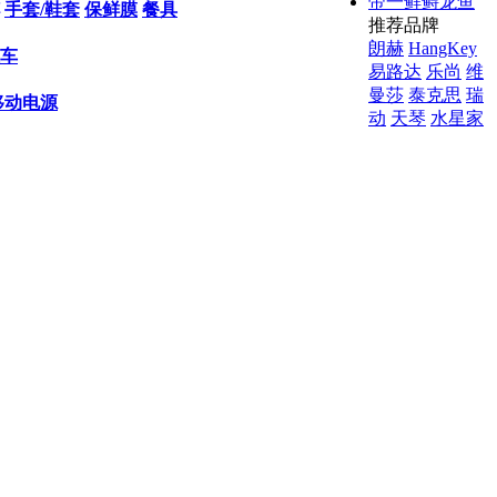
帝一鲜鲟龙鱼
手套/鞋套
保鲜膜
餐具
推荐品牌
朗赫
HangKey
车
易路达
乐尚
维
曼莎
泰克思
瑞
移动电源
动
天琴
水星家