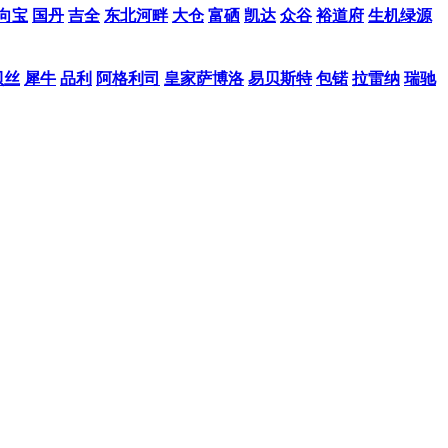
向宝
国丹
吉全
东北河畔
大仓
富硒
凯达
众谷
裕道府
生机绿源
贝丝
犀牛
品利
阿格利司
皇家萨博洛
易贝斯特
包锘
拉雷纳
瑞驰