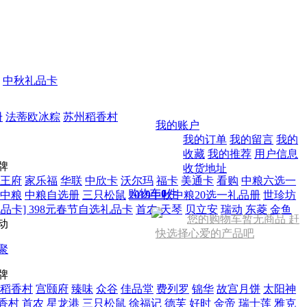
中秋礼品卡
册
法蒂欧冰粽
苏州稻香村
我的账户
我的订单
我的留言
我的
收藏
我的推荐
用户信息
牌
收货地址
王府
家乐福
华联
中欣卡
沃尔玛
福卡
美通卡
看购
中粮六选一
购物车
0
件
中粮
中粮自选册
三只松鼠
2019中秋中粮20选一礼品册
世珍坊
品卡] 398元春节自选礼品卡
首农
天琴
贝立安
瑞动
东菱
金鱼
您的购物车暂无商品 赶
动
快选择心爱的产品吧
聚
牌
稻香村
宫颐府
臻味
众谷
佳品堂
费列罗
锦华
故宫月饼
太阳神
香村
首农
星龙港
三只松鼠
徐福记
德芙
好时
金帝
瑞士莲
雅克