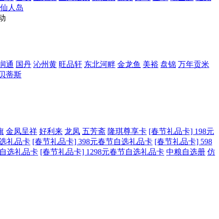
仙人岛
动
润通
国丹
沁州黄
旺品轩
东北河畔
金龙鱼
美裕
盘锦
万年贡米
贝蒂斯
旗
金凤呈祥
好利来
龙凤
五芳斋
隆琪尊享卡
[春节礼品卡] 198元
自选礼品卡
[春节礼品卡] 398元春节自选礼品卡
[春节礼品卡] 598
春节自选礼品卡
[春节礼品卡] 1298元春节自选礼品卡
中粮自选册
仿