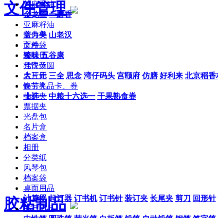
文件管理
芝麻香油
金龙鱼
一磨香
亚麻籽油
文件夹
盖力美
山老汉
文件袋
面粉
资料册
臻味
五谷康
挂快劳
元宵汤圆
名片册
大三元
三全
思念
湾仔码头
宫颐府
仿膳
好利来
北京稻香
快劳夹
春节礼品卡、券
抽杆夹
十选一
中粮十六选一
干果熟食券
票据夹
光盘包
名片盒
档案盒
相册
分类纸
风琴包
档案袋
桌面用品
计算器
起订器
订书机
订书针
装订夹
长尾夹
剪刀
回形针
胶粘制品
书写用品