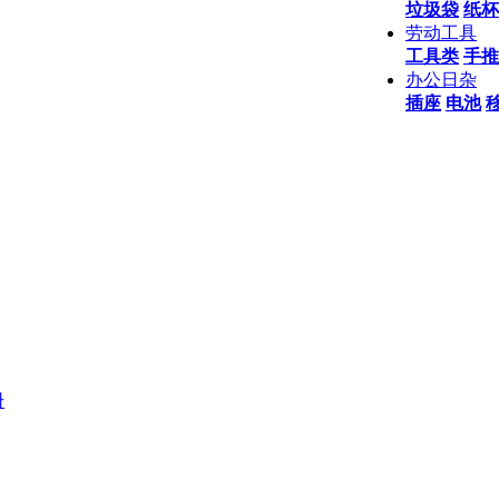
垃圾袋
纸杯
劳动工具
工具类
手推
办公日杂
插座
电池
册