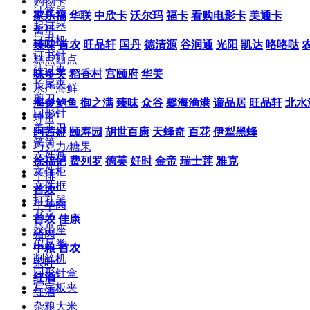
购物卡
计算器
家乐福
华联
中欣卡
沃尔玛
福卡
看购电影卡
美通卡
起订器
禽蛋
订书机
臻味
首农
旺品轩
国丹
德清源
谷润通
光阳
凯达
咯咯哒
订书针
糕点西点
装订夹
味多美
稻香村
宫颐府
华美
长尾夹
水产海鲜
剪刀
海参鲍鱼
御之满
臻味
众谷
馨海渔港
谛品居
旺品轩
北水
回形针
蜂蜜
美工刀
阿茜娅
颐寿园
胡世百康
天蜂奇
百花
伊犁黑蜂
笔筒
巧克力/糖果
文件盘
徐福记
费列罗
德芙
好时
金帝
瑞士莲
雅克
文件柜
牛排
文件框
首农
打孔器
牛羊肉
书立
首农
佳康
胶带座
猪肉
仪尺类
中粮
首农
削笔机
茶叶
回形针盒
红酒
写字板夹
红酒
杂粮大米