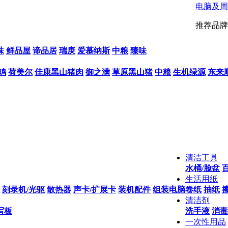
电脑及周
推荐品牌
味
鲜品屋
谛品居
瑞庚
爱慕纳斯
中粮
臻味
鸡
荷美尔
佳康黑山猪肉
御之满
草原黑山猪
中粮
生机绿源
东来
清洁工具
水桶/脸盆
生活用纸
刻录机/光驱
散热器
声卡/扩展卡
装机配件
组装电脑
卷纸
抽纸
清洁剂
写板
洗手液
消毒
一次性用品