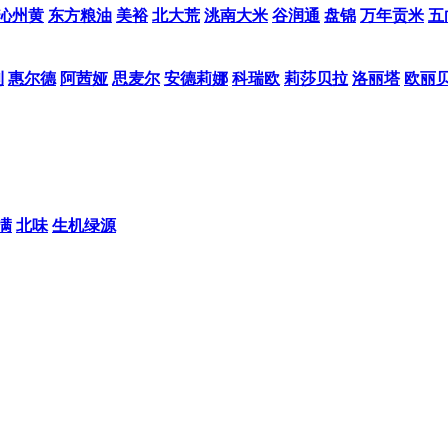
沁州黄
东方粮油
美裕
北大荒
洮南大米
谷润通
盘锦
万年贡米
五
利
惠尔德
阿茜娅
思麦尔
安德莉娜
科瑞欧
莉莎贝拉
洛丽塔
欧丽
满
北味
生机绿源