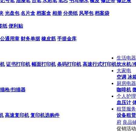
记号笔
油漆笔
台笔
水彩笔
笔芯
书写墨水
橡皮
修正带
修正液
夹
光盘包
名片盒
档案盒
相册
分类纸
风琴包
档案袋
签纸
便利贴
公通用章
财务单据
橡皮筋
手提金库
生活电器
机
证书打印机
幅面打印机
条码打印机
高速行式打印机
饮水机/
大家电
空调
冰箱
厨房电器
描枪/扫描器
咖啡机
个人护理
血压计
租赁服务
机
高速复印机
复印机选购件
设备租赁
府
良品
促销活动