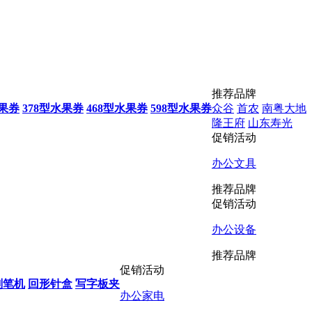
推荐品牌
水果券
378型水果券
468型水果券
598型水果券
众谷
首农
南粤大地
隆王府
山东寿光
促销活动
办公文具
推荐品牌
促销活动
办公设备
推荐品牌
促销活动
削笔机
回形针盒
写字板夹
办公家电