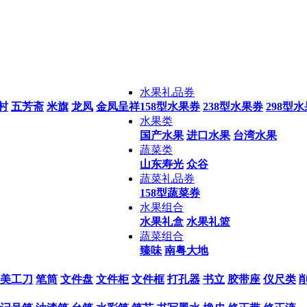
水果礼品券
村
五芳斋
米旗
龙凤
金凤呈祥
158型水果券
238型水果券
298型
水果类
国产水果
进口水果
台湾水果
蔬菜类
山东寿光
众谷
蔬菜礼品券
158型蔬菜券
水果组合
水果礼盒
水果礼篮
蔬菜组合
臻味
南粤大地
美工刀
笔筒
文件盘
文件柜
文件框
打孔器
书立
胶带座
仪尺类