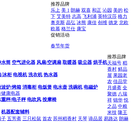
推荐品牌
乐上
美 1
朗赫
双喜
和正
沁园
美的
松
下
艾美特
志高
飞利浦
英特汉莎
格力
奥克斯
晶弘
冰熊
康佳
创维
德龙
北欧
欧慕
格兰仕
康宝
促销活动
春节年货
推荐品牌
净水筒
空气进化器
风扇/空调扇
取暖器
吸尘器
烘手机
天福号
稻
香村
鲜品
/冰柜
电视机
洗衣机
热水器
屋
果园老
农
佳品堂
微波炉/烤箱
消毒柜
电饭煲
电水壶
洗碗机
电磁炉
月盛斋
全
/健康电器
聚德
八瑞
体重秤/电子秤
电吹风
按摩椅
祥
锦华
悦
之品
中粮
机器配套辅料
米技
隆王
铺子
五芳斋
三只松鼠
首农
苏州稻香村
天琴
谛品居
易路达
朗赫