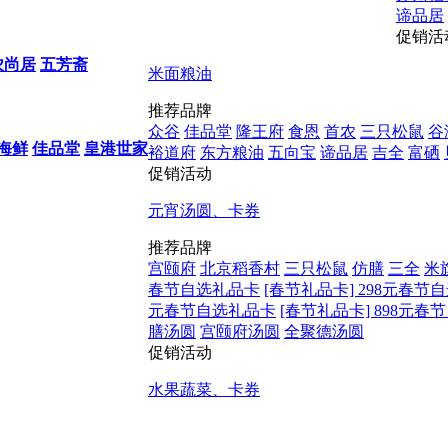
谛品居
促销活
农尚居
五芳斋
米面粮油
推荐品牌
众谷
佳品堂
隆王府
食恩
首农
三只松鼠
谷
海鲜
佳品堂
皇港世家
裕道府
东方粮油
五向宝
谛品居
吉全
富硒
促销活动
元宵汤圆、卡券
推荐品牌
宫颐府
北京稻香村
三只松鼠
仿膳
三全
米
春节自选礼品卡
[春节礼品卡] 298元春节
元春节自选礼品卡
[春节礼品卡] 898元
膳汤圆
宫颐府汤圆
全聚德汤圆
促销活动
水果蔬菜、卡券