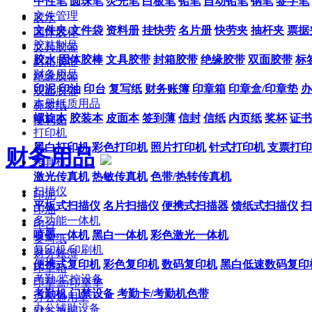
中性笔
圆珠笔
荧光笔
白板笔
铅笔
自动铅笔
钢笔
签字笔
文件管理
胶水
文件夹
文件袋
资料册
挂快劳
名片册
快劳夹
抽杆夹
票据
固体胶棒
胶粘制品
文具胶带
胶水
固体胶棒
文具胶带
封箱胶带
绝缘胶带
双面胶带
标
封箱胶带
财务用品
绝缘胶带
印泥
印油
印台
复写纸
财务账簿
印章箱
印章盒/印章垫
办
双面胶带
本册纸质用品
标签纸
螺旋本
胶装本
皮面本
签到薄
信封
信纸
内页纸
奖杯
证书
便利贴
打印机
黑白打印机
彩色打印机
照片打印机
针式打印机
支票打印
财务用品
传真机
激光传真机
热敏传真机
色带/热转传真机
扫描仪
印泥
平板式扫描仪
名片扫描仪
便携式扫描器
馈纸式扫描仪
扫
印油
多功能一体机
印台
喷墨一体机
黑白一体机
彩色激光一体机
复写纸
复印机/印刷机
财务账簿
便携式复印机
彩色复印机
数码复印机
黑白低速数码复印
印章箱
考勤/监控设备
印章盒/印章垫
考勤机
门禁设备
考勤卡/考勤机色带
办公通用章
办公辅助设备
财务单据