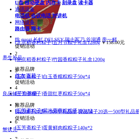
U盘
移动硬盘
内存卡
刻录盘
读卡器
通讯设备
电话机
会议电话
对讲机
网络设备
路由器
网卡
纺
guozi
长虹
DELSEY
瑞士军刀
谷润通
帝一鲜
[北京稻香村粽子]五月节粽子礼盒1280g
￥158.00元
促销活动
2
养生补品
[北京稻香村粽子]竹园香粽粽子礼盒1200g
推荐品牌
3
首农
百花
[五芳斋粽子]白玉香糯粽粽子50g*4
促销活动
4
[五芳斋粽子]香甜红枣粽粽子50g*4
良品铺子自选册
5
推荐品牌
[五芳斋粽子]紫米栗蓉粽粽子100g*2
良品铺子20选一300型礼品册
良品铺子20选一500型礼品
促销活动
6
[五芳斋粽子]蛋黄鲜肉粽粽子140g*2
蟹状元
7