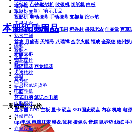
碎纸机
点钞/验钞机
收银机
切纸机
白板
橡皮筋
投影机（幕）/演示用品
手提金库
投影机
电动挂幕
手动挂幕
支架幕
演示笔
干果礼盒
本册纸质用品
果园农场
美荻斯
首农干果
稻香村
果园老农
佳品堂
百草
熟食生鲜
首农
月盛斋
天福号
八瑞祥
金字火腿
福成
全聚德
德州扒
螺旋本
特产
胶装本
新疆大枣
皮面本
烟花爆竹
签到薄
熊猫烟花
燕龙烟花
信纸
大枣核桃
信封
首农
内页纸
三只松鼠送货劵
奖杯
电脑整机
证书
台式电脑
笔记本电脑
电脑配件
一周销量排行榜
显示器
CPU
主板
显卡
硬盘
SSD固态硬盘
内存
机箱
电源
外设产品
1
ups电源
电脑耳麦
键盘/鼠标
摄像头
音箱
鼠标垫
线缆
手
存储设备