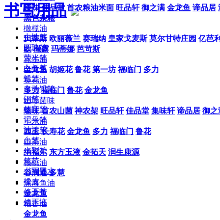
书写用品
臻味
佳品堂
首农粮油米面
旺品轩
御之满
金龙鱼
谛品居
黑色杂粮
橄榄油
中性笔
贝蒂斯
欧丽薇兰
赛瑞纳
皇家戈麦斯
莫尔甘特庄园
亿芭
圆珠笔
欧
橄露
玛蒂娜
芭苛斯
荧光笔
花生油
白板笔
金龙鱼
胡姬花
鲁花
第一坊
福临门
多力
铅笔
葵花油
自动铅笔
多力
福临门
鲁花
金龙鱼
钢笔
山珍菌味
签字笔
臻味
首农山菌
神农架
旺品轩
佳品堂
集味轩
谛品居
御之
记号笔
玉米油
油漆笔
西王
长寿花
金龙鱼
多力
福临门
鲁花
台笔
山茶油
水彩笔
纳福尔
东方玉液
金拓天
润生康源
笔芯
核桃油
书写墨水
谷润通
多慧
橡皮
深海鱼油
修正带
金龙鱼
修正液
稻香油
金龙鱼