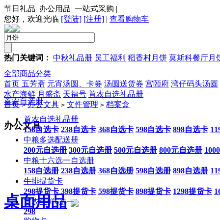
节日礼品_办公用品_一站式采购
|
您好，欢迎光临
[登陆]
[注册]
|
查看购物车
热门关键词：
中秋礼品册
员工福利
稻香村月饼
莫斯科餐厅月
全部商品分类
首页
五芳斋
元宵汤圆、卡券
汤圆送货券
宫颐府
湾仔码头汤圆
水产海鲜
月盛斋
天福号
首农自选礼品册
首农自选册
首页
办公文具
文件管理
档案盒
>
>
>
首农自选礼品册
办公文具
158自选卡
238自选卡
368自选卡
598自选卡
898自选卡
1
中粮多选配送册
200元自选册
300元自选册
500元自选册
800元自选册
10
中粮十六选一自选册
158自选册
238自选册
368自选册
598自选册
898自选册
1
牛排提货卡
298提货卡
398提货卡
598提货卡
898提货卡
1298提货卡
1
桌面用品
首农生鲜6选一
298