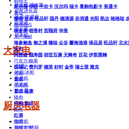
购物卡
饮水机/净水筒
家乐福
华联
中欣卡
沃尔玛
福卡
看购电影卡
美通卡
空气进化器
禽蛋
风扇/空调扇
臻味
首农
旺品轩
国丹
德清源
谷润通
光阳
凯达
咯咯哒
取暖器
糕点西点
吸尘器
味多美
稻香村
宫颐府
华美
烘手机
水产海鲜
海参鲍鱼
御之满
臻味
众谷
馨海渔港
谛品居
旺品轩
北水
大家电
蜂蜜
阿茜娅
颐寿园
胡世百康
天蜂奇
百花
伊犁黑蜂
巧克力/糖果
空调
徐福记
费列罗
德芙
好时
金帝
瑞士莲
雅克
冰箱/冰柜
牛排
电视机
首农
洗衣机
牛羊肉
热水器
首农
佳康
猪肉
厨房电器
中粮
首农
茶叶
红酒
咖啡机
红酒
微波炉/烤箱
杂粮大米