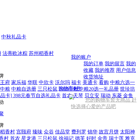
中秋礼品卡
册
法蒂欧冰粽
苏州稻香村
我的账户
我的订单
我的留言
我的
收藏
我的推荐
用户信息
牌
收货地址
王府
家乐福
华联
中欣卡
沃尔玛
福卡
美通卡
看购
中粮六选一
购物车
0
件
中粮
中粮自选册
三只松鼠
2019中秋中粮20选一礼品册
世珍坊
品卡] 398元春节自选礼品卡
首农
天琴
贝立安
瑞动
东菱
金鱼
您的购物车暂无商品 赶
动
快选择心爱的产品吧
聚
牌
稻香村
宫颐府
臻味
众谷
佳品堂
费列罗
锦华
故宫月饼
太阳神
香村
首农
星龙港
三只松鼠
徐福记
德芙
好时
金帝
瑞士莲
雅克