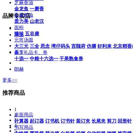
芝麻香油
金龙鱼
一磨香
亚麻籽油
品牌专卖店
盖力美
山老汉
面粉
臻味
五谷康
乐上
元宵汤圆
大三元
三全
思念
湾仔码头
宫颐府
仿膳
好利来
北京稻香
美 1
春节礼品卡、券
十选一
中粮十六选一
干果熟食券
朗赫
更多>>
推荐商品
1
桌面用品
2
3
计算器
起订器
订书机
订书针
装订夹
长尾夹
剪刀
回形针
4
书写用品
5