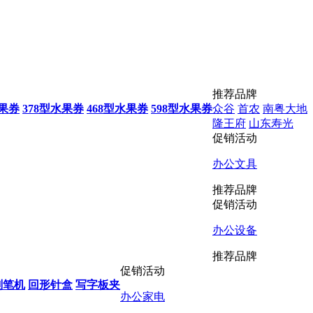
推荐品牌
水果券
378型水果券
468型水果券
598型水果券
众谷
首农
南粤大地
隆王府
山东寿光
促销活动
办公文具
推荐品牌
促销活动
办公设备
推荐品牌
促销活动
削笔机
回形针盒
写字板夹
办公家电