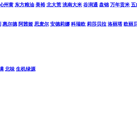
沁州黄
东方粮油
美裕
北大荒
洮南大米
谷润通
盘锦
万年贡米
五
利
惠尔德
阿茜娅
思麦尔
安德莉娜
科瑞欧
莉莎贝拉
洛丽塔
欧丽
满
北味
生机绿源