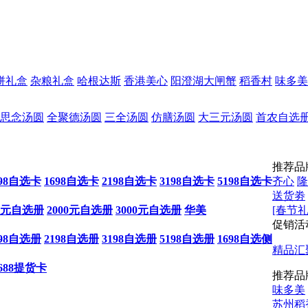
饼礼盒
杂粮礼盒
哈根达斯
香港美心
阳澄湖大闸蟹
稻香村
味多美
思念汤圆
全聚德汤圆
三全汤圆
仿膳汤圆
大三元汤圆
首农自选
推荐品
198自选卡
1698自选卡
2198自选卡
3198自选卡
5198自选卡
齐心
隆
送货劵
00元自选册
2000元自选册
3000元自选册
华美
[春节礼
促销活
198自选册
2198自选册
3198自选册
5198自选册
1698自选侧
精品汇
688提货卡
推荐品
味多美
苏州稻