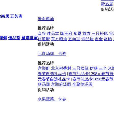
谛品居
促销活
农尚居
五芳斋
米面粮油
推荐品牌
众谷
佳品堂
隆王府
食恩
首农
三只松鼠
谷
海鲜
佳品堂
皇港世家
裕道府
东方粮油
五向宝
谛品居
吉全
富硒
促销活动
元宵汤圆、卡券
推荐品牌
宫颐府
北京稻香村
三只松鼠
仿膳
三全
米
春节自选礼品卡
[春节礼品卡] 298元春节
元春节自选礼品卡
[春节礼品卡] 898元
膳汤圆
宫颐府汤圆
全聚德汤圆
促销活动
水果蔬菜、卡券