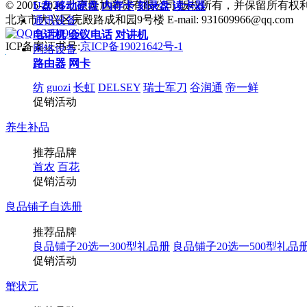
© 2005-2026 北京隆旭商贸有限公司 版权所有，并保留所有权
U盘
移动硬盘
内存卡
刻录盘
读卡器
北京市大兴区庑殿路成和园9号楼 E-mail: 931609966@qq.com
通讯设备
931609966
电话机
会议电话
对讲机
ICP备案证书号:
京ICP备19021642号-1
网络设备
路由器
网卡
纺
guozi
长虹
DELSEY
瑞士军刀
谷润通
帝一鲜
促销活动
养生补品
推荐品牌
首农
百花
促销活动
良品铺子自选册
推荐品牌
良品铺子20选一300型礼品册
良品铺子20选一500型礼品
促销活动
蟹状元