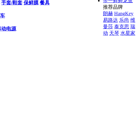
帝一鲜鲟龙鱼
手套/鞋套
保鲜膜
餐具
推荐品牌
朗赫
HangKey
车
易路达
乐尚
维
曼莎
泰克思
瑞
移动电源
动
天琴
水星家