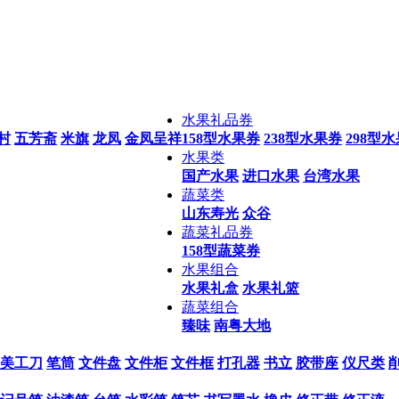
水果礼品券
村
五芳斋
米旗
龙凤
金凤呈祥
158型水果券
238型水果券
298型
水果类
国产水果
进口水果
台湾水果
蔬菜类
山东寿光
众谷
蔬菜礼品券
158型蔬菜券
水果组合
水果礼盒
水果礼篮
蔬菜组合
臻味
南粤大地
美工刀
笔筒
文件盘
文件柜
文件框
打孔器
书立
胶带座
仪尺类