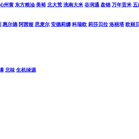
沁州黄
东方粮油
美裕
北大荒
洮南大米
谷润通
盘锦
万年贡米
五
利
惠尔德
阿茜娅
思麦尔
安德莉娜
科瑞欧
莉莎贝拉
洛丽塔
欧丽
满
北味
生机绿源