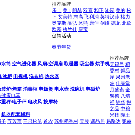
推荐品牌
乐上
美 1
朗赫
双喜
和正
沁园
美的
松
下
艾美特
志高
飞利浦
英特汉莎
格力
奥克斯
晶弘
冰熊
康佳
创维
德龙
北欧
欧慕
格兰仕
康宝
促销活动
春节年货
推荐品牌
净水筒
空气进化器
风扇/空调扇
取暖器
吸尘器
烘手机
天福号
稻
香村
鲜品
/冰柜
电视机
洗衣机
热水器
屋
果园老
农
佳品堂
微波炉/烤箱
消毒柜
电饭煲
电水壶
洗碗机
电磁炉
月盛斋
全
/健康电器
聚德
八瑞
体重秤/电子秤
电吹风
按摩椅
祥
锦华
悦
之品
中粮
机器配套辅料
米技
隆王
铺子
五芳斋
三只松鼠
首农
苏州稻香村
天琴
谛品居
易路达
朗赫