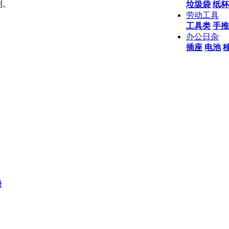
利。
垃圾袋
纸杯
劳动工具
工具类
手推
办公日杂
插座
电池
册