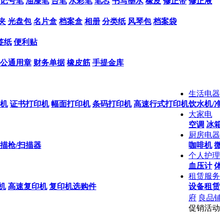
记号笔
油漆笔
台笔
水彩笔
笔芯
书写墨水
橡皮
修正带
修正液
夹
光盘包
名片盒
档案盒
相册
分类纸
风琴包
档案袋
签纸
便利贴
公通用章
财务单据
橡皮筋
手提金库
生活电器
机
证书打印机
幅面打印机
条码打印机
高速行式打印机
饮水机/
大家电
空调
冰箱
厨房电器
描枪/扫描器
咖啡机
个人护理
血压计
租赁服务
机
高速复印机
复印机选购件
设备租赁
府
良品
促销活动