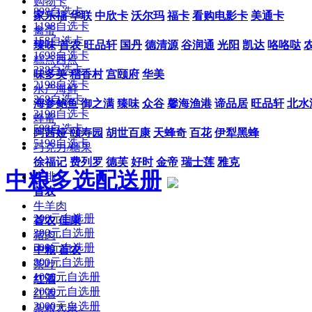
购物卡
898自选卡
家乐福
华联
中欣卡
沃尔玛
福卡
看购电影卡
美通卡
1198自选卡
禽蛋
158自选卡
臻味
首农
旺品轩
国丹
德清源
谷润通
光阳
凯达
咯咯哒
1698自选卡
糕点西点
238自选卡
味多美
稻香村
宫颐府
华美
2198自选卡
水产海鲜
368自选卡
海参鲍鱼
御之满
臻味
众谷
馨海渔港
谛品居
旺品轩
北水
3198自选卡
蜂蜜
598自选卡
阿茜娅
颐寿园
胡世百康
天蜂奇
百花
伊犁黑蜂
5198自选卡
巧克力/糖果
徐福记
费列罗
德芙
好时
金帝
瑞士莲
雅克
中粮多选配送册
牛排
首农
牛羊肉
200元自选册
首农
佳康
300元自选册
猪肉
500元自选册
中粮
首农
800元自选册
茶叶
1000元自选册
红酒
2000元自选册
红酒
3000元自选册
杂粮大米