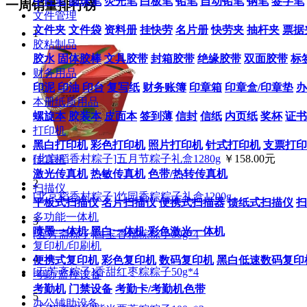
中性笔
圆珠笔
荧光笔
白板笔
铅笔
自动铅笔
钢笔
签字笔
一周销量排行榜
文件管理
文件夹
文件袋
资料册
挂快劳
名片册
快劳夹
抽杆夹
票据
1
胶粘制品
胶水
固体胶棒
文具胶带
封箱胶带
绝缘胶带
双面胶带
标
财务用品
印泥
印油
印台
复写纸
财务账簿
印章箱
印章盒/印章垫
办
本册纸质用品
螺旋本
胶装本
皮面本
签到薄
信封
信纸
内页纸
奖杯
证书
打印机
黑白打印机
彩色打印机
照片打印机
针式打印机
支票打印
[北京稻香村粽子]五月节粽子礼盒1280g
￥158.00元
传真机
激光传真机
热敏传真机
色带/热转传真机
2
扫描仪
[北京稻香村粽子]竹园香粽粽子礼盒1200g
平板式扫描仪
名片扫描仪
便携式扫描器
馈纸式扫描仪
扫
多功能一体机
3
喷墨一体机
黑白一体机
彩色激光一体机
[五芳斋粽子]白玉香糯粽粽子50g*4
复印机/印刷机
4
便携式复印机
彩色复印机
数码复印机
黑白低速数码复印
[五芳斋粽子]香甜红枣粽粽子50g*4
考勤/监控设备
考勤机
门禁设备
考勤卡/考勤机色带
5
办公辅助设备