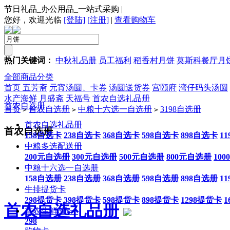
节日礼品_办公用品_一站式采购
|
您好，欢迎光临
[登陆]
[注册]
|
查看购物车
热门关键词：
中秋礼品册
员工福利
稻香村月饼
莫斯科餐厅月
全部商品分类
首页
五芳斋
元宵汤圆、卡券
汤圆送货券
宫颐府
湾仔码头汤圆
水产海鲜
月盛斋
天福号
首农自选礼品册
首农自选册
首页
首农自选册
中粮十六选一自选册
3198自选册
>
>
>
首农自选礼品册
首农自选册
158自选卡
238自选卡
368自选卡
598自选卡
898自选卡
1
中粮多选配送册
200元自选册
300元自选册
500元自选册
800元自选册
10
中粮十六选一自选册
158自选册
238自选册
368自选册
598自选册
898自选册
1
牛排提货卡
298提货卡
398提货卡
598提货卡
898提货卡
1298提货卡
1
首农自选礼品册
首农生鲜6选一
298