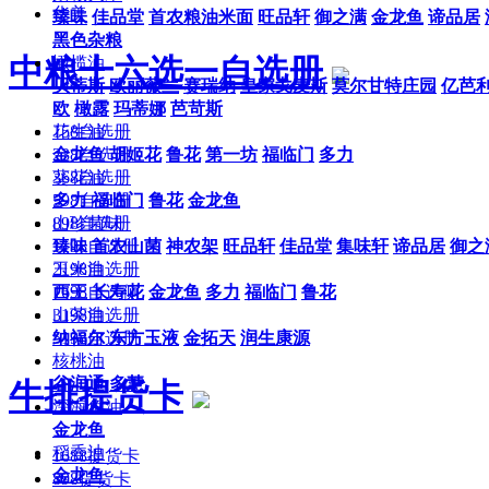
华美
臻味
佳品堂
首农粮油米面
旺品轩
御之满
金龙鱼
谛品居
黑色杂粮
中粮十六选一自选册
橄榄油
贝蒂斯
欧丽薇兰
赛瑞纳
皇家戈麦斯
莫尔甘特庄园
亿芭
欧
橄露
玛蒂娜
芭苛斯
158自选册
花生油
238自选册
金龙鱼
胡姬花
鲁花
第一坊
福临门
多力
368自选册
葵花油
598自选册
多力
福临门
鲁花
金龙鱼
898自选册
山珍菌味
1198自选册
臻味
首农山菌
神农架
旺品轩
佳品堂
集味轩
谛品居
御之
2198自选册
玉米油
1698自选侧
西王
长寿花
金龙鱼
多力
福临门
鲁花
3198自选册
山茶油
5198自选册
纳福尔
东方玉液
金拓天
润生康源
核桃油
谷润通
多慧
牛排提货卡
深海鱼油
金龙鱼
稻香油
1688提货卡
金龙鱼
898提货卡