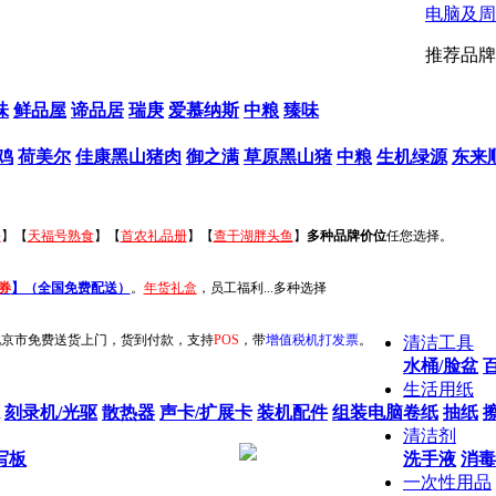
电脑及周
推荐品牌
味
鲜品屋
谛品居
瑞庚
爱慕纳斯
中粮
臻味
鸡
荷美尔
佳康黑山猪肉
御之满
草原黑山猪
中粮
生机绿源
东来
果
】【
天福号熟食
】【
首农礼品册
】【
查干湖胖头鱼
】
多种品牌价位
任您选择。
券
】（全国免费配送）
。
年货礼盒
，员工福利...多种选择
北京市免费送货上门，货到付款，支持
POS
，带
增值税机打发票
。
清洁工具
水桶/脸盆
生活用纸
刻录机/光驱
散热器
声卡/扩展卡
装机配件
组装电脑
卷纸
抽纸
清洁剂
写板
洗手液
消毒
一次性用品