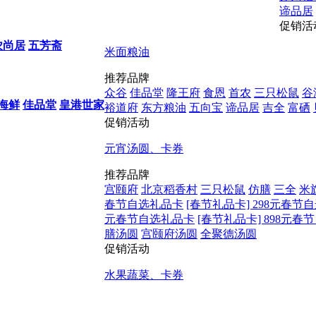
谛品居
促销活
农尚居
五芳斋
米面粮油
推荐品牌
众谷
佳品堂
隆王府
食恩
首农
三只松鼠
谷
海鲜
佳品堂
皇港世家
裕道府
东方粮油
五向宝
谛品居
吉全
富硒
促销活动
元宵汤圆、卡券
推荐品牌
宫颐府
北京稻香村
三只松鼠
仿膳
三全
米
春节自选礼品卡
[春节礼品卡] 298元春节
元春节自选礼品卡
[春节礼品卡] 898元
膳汤圆
宫颐府汤圆
全聚德汤圆
促销活动
水果蔬菜、卡券