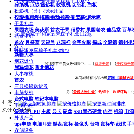
[五芳斋粽子]紫米栗蓉粽粽子100g*2
碎纸机
点钞/验钞机
收银机
切纸机
白板
投影机（幕）/演示用品
6
投影机
电动挂幕
手动挂幕
支架幕
演示笔
[五芳斋粽子]蛋黄鲜肉粽粽子140g*2
干果礼盒
7
果园农场
美荻斯
首农干果
稻香村
果园老农
佳品堂
百草
[五芳斋粽子]和家五芳粽子礼盒1120g
熟食生鲜
首农
月盛斋
天福号
八瑞祥
金字火腿
福成
全聚德
德州扒
8
特产
锋味派岁享粽子礼盒8粒*3
新疆大枣
烟花爆竹
2018春节年货火热销售中……【
首农干果
】【
美荻斯干
熊猫烟花
燕龙烟花
大枣核桃
本商城所有礼品均可
定制 【
海鲜送货
首农
三只松鼠送货劵
另【
杂粮大米礼盒
】
热销中！欢迎订购！
电脑整机
台式电脑
笔记本电脑
排序：
电脑配件
总计
0
个记录
显示器
CPU
主板
显卡
硬盘
SSD固态硬盘
内存
机箱
电源
外设产品
ups电源
电脑耳麦
键盘/鼠标
摄像头
音箱
鼠标垫
线缆
手
存储设备