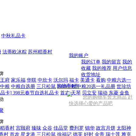
中秋礼品卡
册
法蒂欧冰粽
苏州稻香村
我的账户
我的订单
我的留言
我的
收藏
我的推荐
用户信息
牌
收货地址
王府
家乐福
华联
中欣卡
沃尔玛
福卡
美通卡
看购
中粮六选一
购物车
0
件
中粮
中粮自选册
三只松鼠
2019中秋中粮20选一礼品册
世珍坊
品卡] 398元春节自选礼品卡
首农
天琴
贝立安
瑞动
东菱
金鱼
您的购物车暂无商品 赶
动
快选择心爱的产品吧
聚
牌
稻香村
宫颐府
臻味
众谷
佳品堂
费列罗
锦华
故宫月饼
太阳神
香村
首农
星龙港
三只松鼠
徐福记
德芙
好时
金帝
瑞士莲
雅克