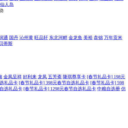
仙人岛
动
润通
国丹
沁州黄
旺品轩
东北河畔
金龙鱼
美裕
盘锦
万年贡米
贝蒂斯
旗
金凤呈祥
好利来
龙凤
五芳斋
隆琪尊享卡
[春节礼品卡] 198元
自选礼品卡
[春节礼品卡] 398元春节自选礼品卡
[春节礼品卡] 598
春节自选礼品卡
[春节礼品卡] 1298元春节自选礼品卡
中粮自选册
仿