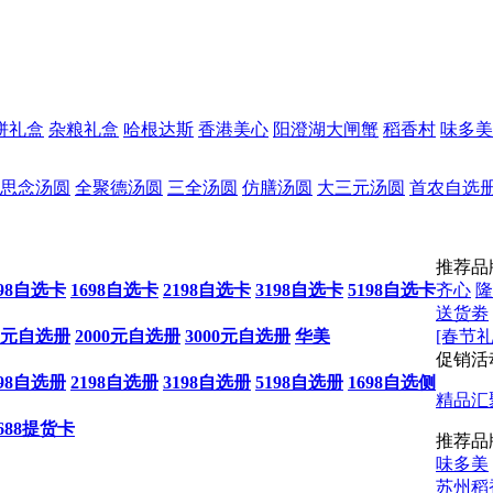
饼礼盒
杂粮礼盒
哈根达斯
香港美心
阳澄湖大闸蟹
稻香村
味多美
思念汤圆
全聚德汤圆
三全汤圆
仿膳汤圆
大三元汤圆
首农自选
推荐品
198自选卡
1698自选卡
2198自选卡
3198自选卡
5198自选卡
齐心
隆
送货劵
00元自选册
2000元自选册
3000元自选册
华美
[春节礼
促销活
198自选册
2198自选册
3198自选册
5198自选册
1698自选侧
精品汇
688提货卡
推荐品
味多美
苏州稻