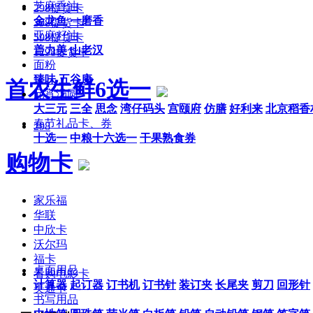
芝麻香油
298提货卡
金龙鱼
一磨香
398提货卡
亚麻籽油
598提货卡
盖力美
山老汉
1298提货卡
面粉
臻味
五谷康
首农生鲜6选一
元宵汤圆
大三元
三全
思念
湾仔码头
宫颐府
仿膳
好利来
北京稻香
春节礼品卡、券
298
十选一
中粮十六选一
干果熟食券
购物卡
家乐福
华联
中欣卡
沃尔玛
福卡
桌面用品
看购电影卡
计算器
起订器
订书机
订书针
装订夹
长尾夹
剪刀
回形针
美通卡
书写用品