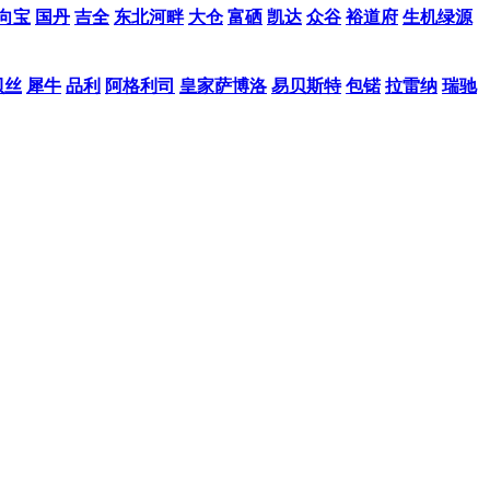
向宝
国丹
吉全
东北河畔
大仓
富硒
凯达
众谷
裕道府
生机绿源
贝丝
犀牛
品利
阿格利司
皇家萨博洛
易贝斯特
包锘
拉雷纳
瑞驰