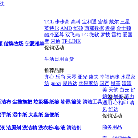
边
TCL
步步高
高科
宝利通
宏基
戴尔
三星
英特尔
AMD
华硕
西部数据
希捷
金士顿
酷冷至尊
双飞燕
LG
微软
罗技
雷柏
爱国
者
闪迪
TP-LINK
顺
偕牌牧场
宁夏滩羊
促销活动
生活日用百货
推荐品牌
齐心
乐尚
天琴
亚光
康夫
幸福妈咪
水星家
纺
guozi
易路达
苹果家纺
国产
思高
清清
美
天韵
白云
好
媳妇
钊盛
节力
显示方式：
百洁布
尘推拖把
垃圾桶/纸篓
笤帚/簸箕
清洁工具
通用
心相印
清
风
维达
擦手纸
湿巾纸
大盘纸
坐便纸
促销活动
商务用品
液
洁厕剂
洗洁精
洗衣粉/皂/液
清洁剂