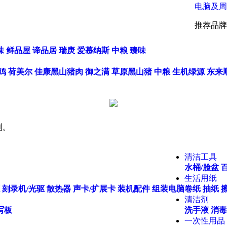
电脑及周
推荐品牌
味
鲜品屋
谛品居
瑞庚
爱慕纳斯
中粮
臻味
鸡
荷美尔
佳康黑山猪肉
御之满
草原黑山猪
中粮
生机绿源
东来
利。
清洁工具
水桶/脸盆
生活用纸
刻录机/光驱
散热器
声卡/扩展卡
装机配件
组装电脑
卷纸
抽纸
清洁剂
写板
洗手液
消毒
一次性用品