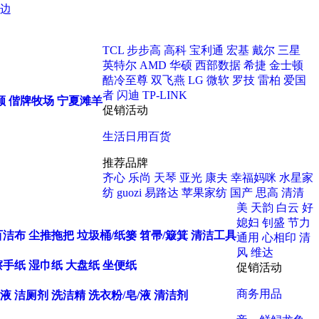
边
TCL
步步高
高科
宝利通
宏基
戴尔
三星
英特尔
AMD
华硕
西部数据
希捷
金士顿
酷冷至尊
双飞燕
LG
微软
罗技
雷柏
爱国
者
闪迪
TP-LINK
顺
偕牌牧场
宁夏滩羊
促销活动
生活日用百货
推荐品牌
齐心
乐尚
天琴
亚光
康夫
幸福妈咪
水星家
纺
guozi
易路达
苹果家纺
国产
思高
清清
美
天韵
白云
好
媳妇
钊盛
节力
百洁布
尘推拖把
垃圾桶/纸篓
笤帚/簸箕
清洁工具
通用
心相印
清
风
维达
擦手纸
湿巾纸
大盘纸
坐便纸
促销活动
商务用品
液
洁厕剂
洗洁精
洗衣粉/皂/液
清洁剂