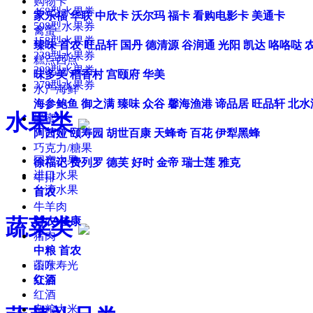
购物卡
468型水果券
家乐福
华联
中欣卡
沃尔玛
福卡
看购电影卡
美通卡
598型水果券
禽蛋
158型水果券
臻味
首农
旺品轩
国丹
德清源
谷润通
光阳
凯达
咯咯哒
238型水果券
糕点西点
298型水果券
味多美
稻香村
宫颐府
华美
378型水果券
水产海鲜
海参鲍鱼
御之满
臻味
众谷
馨海渔港
谛品居
旺品轩
北水
水果类
蜂蜜
阿茜娅
颐寿园
胡世百康
天蜂奇
百花
伊犁黑蜂
巧克力/糖果
国产水果
徐福记
费列罗
德芙
好时
金帝
瑞士莲
雅克
进口水果
牛排
台湾水果
首农
牛羊肉
蔬菜类
首农
佳康
猪肉
中粮
首农
山东寿光
茶叶
众谷
红酒
红酒
杂粮大米