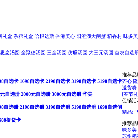
饼礼盒
杂粮礼盒
哈根达斯
香港美心
阳澄湖大闸蟹
稻香村
味多美
思念汤圆
全聚德汤圆
三全汤圆
仿膳汤圆
大三元汤圆
首农自选
推荐品
198自选卡
1698自选卡
2198自选卡
3198自选卡
5198自选卡
齐心
隆
送货劵
00元自选册
2000元自选册
3000元自选册
华美
[春节礼
促销活
198自选册
2198自选册
3198自选册
5198自选册
1698自选侧
精品汇
688提货卡
推荐品
味多美
苏州稻