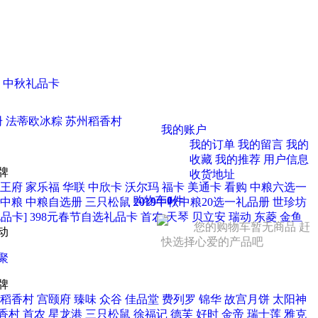
中秋礼品卡
册
法蒂欧冰粽
苏州稻香村
我的账户
我的订单
我的留言
我的
收藏
我的推荐
用户信息
牌
收货地址
王府
家乐福
华联
中欣卡
沃尔玛
福卡
美通卡
看购
中粮六选一
购物车
0
件
中粮
中粮自选册
三只松鼠
2019中秋中粮20选一礼品册
世珍坊
品卡] 398元春节自选礼品卡
首农
天琴
贝立安
瑞动
东菱
金鱼
您的购物车暂无商品 赶
动
快选择心爱的产品吧
聚
牌
稻香村
宫颐府
臻味
众谷
佳品堂
费列罗
锦华
故宫月饼
太阳神
香村
首农
星龙港
三只松鼠
徐福记
德芙
好时
金帝
瑞士莲
雅克