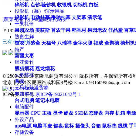
碎纸机
点钞/验钞机
收银机
切纸机
白板
投影机（幕）/演示用品
投影机
电动挂幕
手动挂幕
支架幕
演示笔
[蔬菜礼品卡] 158型蔬菜配送券
干果礼盒
果园农场
美荻斯
首农干果
稻香村
果园老农
佳品堂
百草
￥195.00元
熟食生鲜
已有 0 人评论
首农
月盛斋
天福号
八瑞祥
金字火腿
福成
全聚德
德州扒
特产
新疆大枣
烟花爆竹
熊猫烟花
燕龙烟花
大枣核桃
© 2005-2026 北京隆旭商贸有限公司 版权所有，并保留所有权
首农
北京市大兴区庑殿路成和园9号楼 E-mail: 931609966@qq.com
三只松鼠送货劵
931609966
电脑整机
ICP备案证书号:
京ICP备19021642号-1
台式电脑
笔记本电脑
电脑配件
显示器
CPU
主板
显卡
硬盘
SSD固态硬盘
内存
机箱
电源
外设产品
ups电源
电脑耳麦
键盘/鼠标
摄像头
音箱
鼠标垫
线缆
手
存储设备