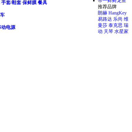
帝一鲜鲟龙鱼
手套/鞋套
保鲜膜
餐具
推荐品牌
朗赫
HangKey
车
易路达
乐尚
维
曼莎
泰克思
瑞
移动电源
动
天琴
水星家