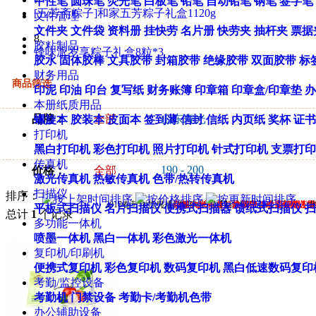
中性笔
圆珠笔
荧光笔
白板笔
铅笔
自动铅笔
钢笔
签字笔
[五芳斋粽子]和家五芳粽子礼盒1120g
文件管理
文件夹
文件袋
资料册
挂快劳
名片册
快劳夹
抽杆夹
票据
8
胶粘制品
锋味派岁享粽子礼盒8粒*3
胶水
固体胶棒
文具胶带
封箱胶带
绝缘胶带
双面胶带
标
财务用品
商品筛选
印泥
印油
印台
复写纸
财务账簿
印章箱
印章盒/印章垫
办
本册纸质用品
品牌：
全部
山东寿光
螺旋本
胶装本
皮面本
签到薄
信封
信纸
内页纸
奖杯
证书
打印机
黑白打印机
彩色打印机
照片打印机
针式打印机
支票打印
传真机
190 - 200
价格：
全部
激光传真机
热敏传真机
色带/热转传真机
扫描仪
排序：
2018春节年货火热销售中……【
另【
杂粮大米礼盒
本商城所有礼品均可
首农干果
】
热销中！欢迎订购！
定制 【
】【
美荻斯干
海鲜送货
平板式扫描仪
名片扫描仪
便携式扫描器
馈纸式扫描仪
扫
总计
1
个记录
多功能一体机
喷墨一体机
黑白一体机
彩色激光一体机
复印机/印刷机
便携式复印机
彩色复印机
数码复印机
黑白低速数码复印
考勤/监控设备
考勤机
门禁设备
考勤卡/考勤机色带
办公辅助设备