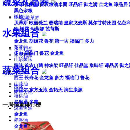
蔬菜礼品券
臻味
佳品堂
首农粮油米面
旺品轩
御之满
金龙鱼
谛品居
黑色杂粮
橄榄油
158型蔬菜券
贝蒂斯
欧丽薇兰
赛瑞纳
皇家戈麦斯
莫尔甘特庄园
亿芭
欧
橄露
玛蒂娜
芭苛斯
水果组合
花生油
金龙鱼
胡姬花
鲁花
第一坊
福临门
多力
葵花油
水果礼盒
多力
福临门
鲁花
金龙鱼
水果礼篮
山珍菌味
臻味
首农山菌
神农架
旺品轩
佳品堂
集味轩
谛品居
御之
蔬菜组合
玉米油
西王
长寿花
金龙鱼
多力
福临门
鲁花
山茶油
臻味
纳福尔
东方玉液
金拓天
润生康源
南粤大地
核桃油
谷润通
多慧
一周销量排行榜
深海鱼油
金龙鱼
1
稻香油
金龙鱼