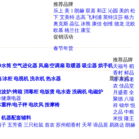
推荐品牌
乐上
美 1
朗赫
双喜
和正
沁园
美的
松
下
艾美特
志高
飞利浦
英特汉莎
格力
奥克斯
晶弘
冰熊
康佳
创维
德龙
北欧
欧慕
格兰仕
康宝
促销活动
春节年货
推荐品牌
净水筒
空气进化器
风扇/空调扇
取暖器
吸尘器
烘手机
天福号
稻
香村
鲜品
显示方式：
/冰柜
电视机
洗衣机
热水器
屋
果园老
农
佳品堂
微波炉/烤箱
消毒柜
电饭煲
电水壶
洗碗机
电磁炉
月盛斋
全
/健康电器
聚德
八瑞
体重秤/电子秤
电吹风
按摩椅
祥
锦华
悦
之品
中粮
机器配套辅料
米技
隆王
铺子
五芳斋
三只松鼠
首农
苏州稻香村
天琴
谛品居
易路达
朗赫