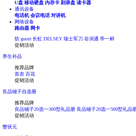
U盘
移动硬盘
内存卡
刻录盘
读卡器
通讯设备
电话机
会议电话
对讲机
网络设备
路由器
网卡
纺
guozi
长虹
DELSEY
瑞士军刀
谷润通
帝一鲜
促销活动
养生补品
推荐品牌
首农
百花
促销活动
良品铺子自选册
推荐品牌
良品铺子20选一300型礼品册
良品铺子20选一500型礼品
促销活动
蟹状元