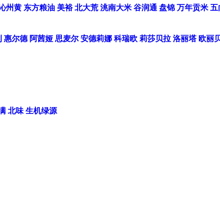
沁州黄
东方粮油
美裕
北大荒
洮南大米
谷润通
盘锦
万年贡米
五
利
惠尔德
阿茜娅
思麦尔
安德莉娜
科瑞欧
莉莎贝拉
洛丽塔
欧丽
满
北味
生机绿源