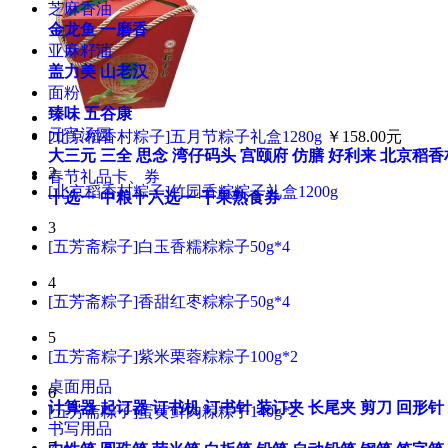
芝麻香油
金龙鱼
一磨香
亚麻籽油
盖力美
山老汉
面粉
臻味
五谷康
元宵汤圆
[北京稻香村粽子]五月节粽子礼盒1280g
￥158.00元
大三元
三全
思念
湾仔码头
宫颐府
仿膳
好利来
北京稻香
2
春节礼品卡、券
[北京稻香村粽子]竹园香粽粽子礼盒1200g
十选一
中粮十六选一
干果熟食券
3
[五芳斋粽子]白玉香糯粽粽子50g*4
4
[五芳斋粽子]香甜红枣粽粽子50g*4
5
[五芳斋粽子]紫米栗蓉粽粽子100g*2
桌面用品
6
计算器
起订器
订书机
订书针
装订夹
长尾夹
剪刀
回形针
[五芳斋粽子]蛋黄鲜肉粽粽子140g*2
书写用品
7