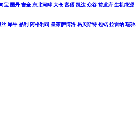
向宝
国丹
吉全
东北河畔
大仓
富硒
凯达
众谷
裕道府
生机绿源
贝丝
犀牛
品利
阿格利司
皇家萨博洛
易贝斯特
包锘
拉雷纳
瑞驰