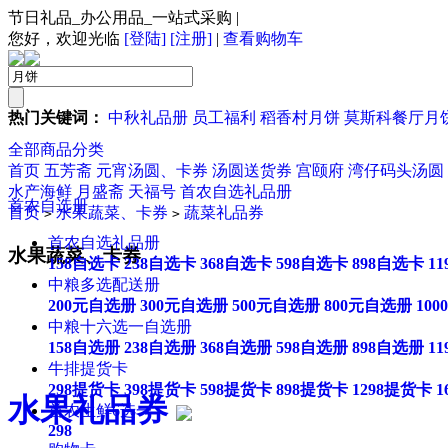
节日礼品_办公用品_一站式采购
|
您好，欢迎光临
[登陆]
[注册]
|
查看购物车
热门关键词：
中秋礼品册
员工福利
稻香村月饼
莫斯科餐厅月
全部商品分类
首页
五芳斋
元宵汤圆、卡券
汤圆送货券
宫颐府
湾仔码头汤圆
水产海鲜
月盛斋
天福号
首农自选礼品册
首农自选册
首页
水果蔬菜、卡券
蔬菜礼品券
>
>
首农自选礼品册
水果蔬菜、卡券
158自选卡
238自选卡
368自选卡
598自选卡
898自选卡
1
中粮多选配送册
200元自选册
300元自选册
500元自选册
800元自选册
10
中粮十六选一自选册
158自选册
238自选册
368自选册
598自选册
898自选册
1
牛排提货卡
298提货卡
398提货卡
598提货卡
898提货卡
1298提货卡
1
水果礼品券
首农生鲜6选一
298