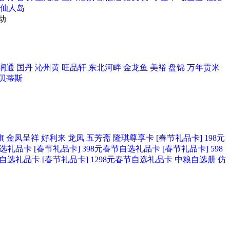
仙人岛
动
润通
国丹
沁州黄
旺品轩
东北河畔
金龙鱼
美裕
盘锦
万年贡米
贝蒂斯
旗
金凤呈祥
好利来
龙凤
五芳斋
隆琪尊享卡
[春节礼品卡] 198元
自选礼品卡
[春节礼品卡] 398元春节自选礼品卡
[春节礼品卡] 598
春节自选礼品卡
[春节礼品卡] 1298元春节自选礼品卡
中粮自选册
仿