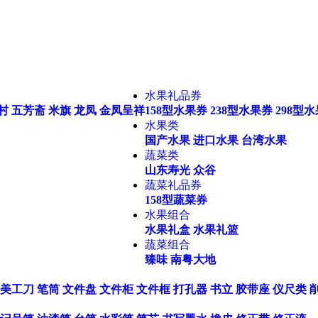
水果礼品券
村
五芳斋
米旗
龙凤
金凤呈祥
158型水果券
238型水果券
298型
水果类
国产水果
进口水果
台湾水果
蔬菜类
山东寿光
众谷
蔬菜礼品券
158型蔬菜券
水果组合
水果礼盒
水果礼篮
蔬菜组合
臻味
南粤大地
美工刀
笔筒
文件盘
文件柜
文件框
打孔器
书立
胶带座
仪尺类