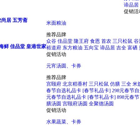
谛品居
促销活
农尚居
五芳斋
米面粮油
推荐品牌
众谷
佳品堂
隆王府
食恩
首农
三只松鼠
谷
海鲜
佳品堂
皇港世家
裕道府
东方粮油
五向宝
谛品居
吉全
富硒
促销活动
元宵汤圆、卡券
推荐品牌
宫颐府
北京稻香村
三只松鼠
仿膳
三全
米
春节自选礼品卡
[春节礼品卡] 298元春节
元春节自选礼品卡
[春节礼品卡] 898元
膳汤圆
宫颐府汤圆
全聚德汤圆
促销活动
水果蔬菜、卡券