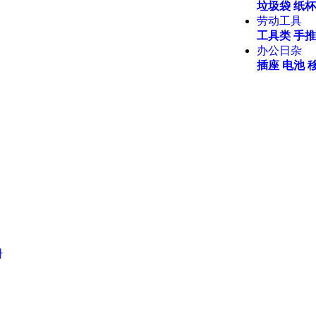
垃圾袋
纸杯
劳动工具
工具类
手推
办公日杂
插座
电池
册