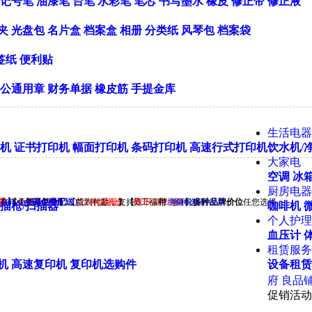
记号笔
油漆笔
台笔
水彩笔
笔芯
书写墨水
橡皮
修正带
修正液
夹
光盘包
名片盒
档案盒
相册
分类纸
风琴包
档案袋
签纸
便利贴
公通用章
财务单据
橡皮筋
手提金库
生活电器
机
证书打印机
幅面打印机
条码打印机
高速行式打印机
饮水机/
大家电
空调
冰箱
厨房电器
果
券
北京市免费送货上门，货到付款，支持
】【
】（全国免费配送）
天福号熟食
】【
首农礼品册
。
年货礼盒
】【
，员工福利...多种选择
查干湖胖头鱼
POS
，带
增值税机打发票
】
多种品牌价位
。
任您选择。
描枪/扫描器
咖啡机
个人护理
血压计
租赁服务
机
高速复印机
复印机选购件
设备租赁
府
良品
促销活动