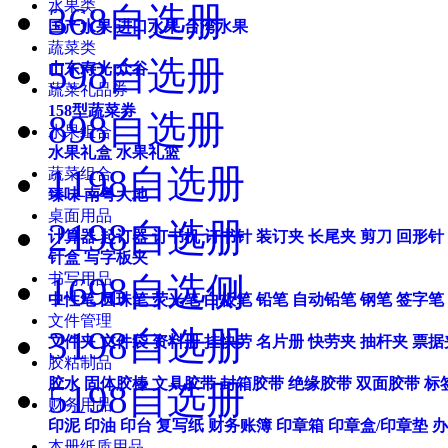
水果类
368自选册
国产水果
进口水果
台湾水果
蔬菜类
598自选册
山东寿光
众谷
蔬菜礼品券
158型蔬菜券
898自选册
水果组合
水果礼盒
水果礼篮
1198自选册
蔬菜组合
臻味
南粤大地
桌面用品
2198自选册
计算器
起订器
订书机
订书针
装订夹
长尾夹
剪刀
回形针
针盒
写字板夹
1698自选侧
书写用品
中性笔
圆珠笔
荧光笔
白板笔
铅笔
自动铅笔
钢笔
签字笔
文件管理
3198自选册
文件夹
文件袋
资料册
挂快劳
名片册
快劳夹
抽杆夹
票据
胶粘制品
胶水
固体胶棒
文具胶带
封箱胶带
绝缘胶带
双面胶带
标
5198自选册
财务用品
印泥
印油
印台
复写纸
财务账簿
印章箱
印章盒/印章垫
办
本册纸质用品