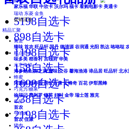
购物卡
家乐福
华联
中欣卡
沃尔玛
福卡
看购电影卡
美通卡
瑞动
东菱
金鱼
5198自选卡
促销活动
精品汇聚
898自选卡
禽蛋
臻味
首农
旺品轩
国丹
德清源
谷润通
光阳
凯达
咯咯哒
1198自选卡
糕点西点
味多美
稻香村
宫颐府
华美
158自选卡
水产海鲜
海参鲍鱼
御之满
臻味
众谷
馨海渔港
谛品居
旺品轩
北水
蜂蜜
1698自选卡
阿茜娅
颐寿园
胡世百康
天蜂奇
百花
伊犁黑蜂
巧克力/糖果
238自选卡
徐福记
费列罗
德芙
好时
金帝
瑞士莲
雅克
牛排
首农
2198自选卡
牛羊肉
首农
佳康
猪肉