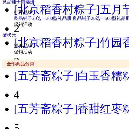
良品铺子自选册
[北京稻香村粽子]五月节
推荐品牌
良品铺子20选一300型礼品册
良品铺子20选一500型礼品
促销活动
2
蟹状元
[北京稻香村粽子]竹园香
推荐品牌
促销活动
3
全部商品分类
[五芳斋粽子]白玉香糯粽
4
[五芳斋粽子]香甜红枣粽
5