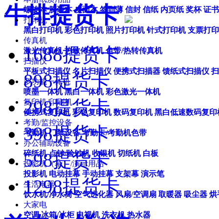
牛排提货卡
螺旋本
胶装本
皮面本
签到薄
信封
信纸
内页纸
奖杯
证书
打印机
黑白打印机
彩色打印机
照片打印机
针式打印机
支票打印
传真机
1688提货卡
激光传真机
热敏传真机
色带/热转传真机
扫描仪
平板式扫描仪
名片扫描仪
便携式扫描器
馈纸式扫描仪
扫
898提货卡
多功能一体机
喷墨一体机
黑白一体机
彩色激光一体机
298提货卡
复印机/印刷机
便携式复印机
彩色复印机
数码复印机
黑白低速数码复印
考勤/监控设备
398提货卡
考勤机
门禁设备
考勤卡/考勤机色带
办公辅助设备
碎纸机
点钞/验钞机
收银机
切纸机
白板
598提货卡
投影机（幕）/演示用品
投影机
电动挂幕
手动挂幕
支架幕
演示笔
1298提货卡
生活电器
饮水机/净水筒
空气进化器
风扇/空调扇
取暖器
吸尘器
烘
大家电
空调
冰箱/冰柜
电视机
洗衣机
热水器