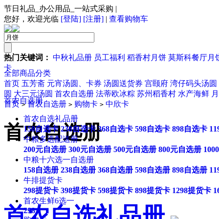
节日礼品_办公用品_一站式采购
|
您好，欢迎光临
[登陆]
[注册]
|
查看购物车
热门关键词：
中秋礼品册
员工福利
稻香村月饼
莫斯科餐厅月
卡
全部商品分类
首页
五芳斋
元宵汤圆、卡券
汤圆送货券
宫颐府
湾仔码头汤圆
圆
大三元汤圆
首农自选册
法蒂欧冰粽
苏州稻香村
水产海鲜
月
首农自选册
首页
首农自选册
购物卡
中欣卡
>
>
>
首农自选礼品册
首农自选册
158自选卡
238自选卡
368自选卡
598自选卡
898自选卡
1
中粮多选配送册
200元自选册
300元自选册
500元自选册
800元自选册
10
中粮十六选一自选册
158自选册
238自选册
368自选册
598自选册
898自选册
1
牛排提货卡
298提货卡
398提货卡
598提货卡
898提货卡
1298提货卡
1
首农生鲜6选一
首农自选礼品册
298