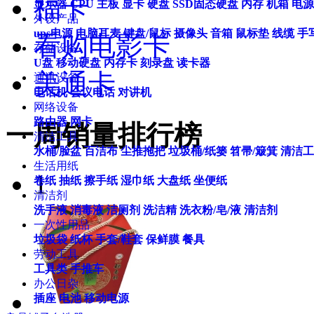
福卡
显示器
CPU
主板
显卡
硬盘
SSD固态硬盘
内存
机箱
电源
外设产品
ups电源
电脑耳麦
键盘/鼠标
摄像头
音箱
鼠标垫
线缆
手
看购电影卡
存储设备
U盘
移动硬盘
内存卡
刻录盘
读卡器
美通卡
通讯设备
电话机
会议电话
对讲机
网络设备
路由器
网卡
一周销量排行榜
清洁工具
水桶/脸盆
百洁布
尘推拖把
垃圾桶/纸篓
笤帚/簸箕
清洁工
生活用纸
1
卷纸
抽纸
擦手纸
湿巾纸
大盘纸
坐便纸
清洁剂
洗手液
消毒液
洁厕剂
洗洁精
洗衣粉/皂/液
清洁剂
一次性用品
垃圾袋
纸杯
手套/鞋套
保鲜膜
餐具
劳动工具
工具类
手推车
办公日杂
插座
电池
移动电源