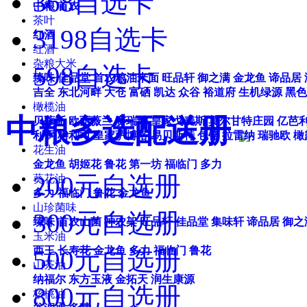
368自选卡
中粮
首农
茶叶
3198自选卡
红酒
红酒
杂粮大米
598自选卡
臻味
佳品堂
首农粮油米面
旺品轩
御之满
金龙鱼
谛品居
吉全
东北河畔
大仓
富硒
凯达
众谷
裕道府
生机绿源
黑色
橄榄油
中粮多选配送册
贝蒂斯
欧丽薇兰
赛瑞纳
皇家戈麦斯
莫尔甘特庄园
亿芭
利
阿格利司
皇家萨博洛
易贝斯特
包锘
拉雷纳
瑞驰欧
橄
花生油
金龙鱼
胡姬花
鲁花
第一坊
福临门
多力
200元自选册
葵花油
多力
福临门
鲁花
金龙鱼
山珍菌味
300元自选册
臻味
首农山菌
神农架
旺品轩
佳品堂
集味轩
谛品居
御之
玉米油
西王
长寿花
金龙鱼
多力
福临门
鲁花
500元自选册
山茶油
纳福尔
东方玉液
金拓天
润生康源
800元自选册
核桃油