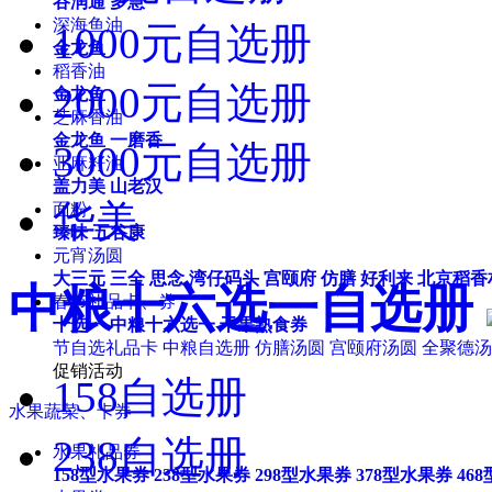
谷润通
多慧
深海鱼油
1000元自选册
金龙鱼
稻香油
2000元自选册
金龙鱼
芝麻香油
金龙鱼
一磨香
3000元自选册
亚麻籽油
盖力美
山老汉
华美
面粉
臻味
五谷康
元宵汤圆
大三元
三全
思念
湾仔码头
宫颐府
仿膳
好利来
北京稻香
中粮十六选一自选册
春节礼品卡、券
十选一
中粮十六选一
干果熟食券
节自选礼品卡
中粮自选册
仿膳汤圆
宫颐府汤圆
全聚德汤
促销活动
158自选册
水果蔬菜、卡券
238自选册
水果礼品券
158型水果券
238型水果券
298型水果券
378型水果券
46