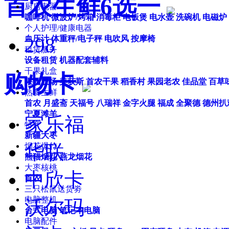
首农生鲜6选一
厨房电器
咖啡机
微波炉/烤箱
消毒柜
电饭煲
电水壶
洗碗机
电磁炉
个人护理/健康电器
血压计
体重秤/电子秤
电吹风
按摩椅
298
租赁服务
设备租赁
机器配套辅料
干果礼盒
购物卡
果园农场
美荻斯
首农干果
稻香村
果园老农
佳品堂
百草
熟食生鲜
首农
月盛斋
天福号
八瑞祥
金字火腿
福成
全聚德
德州扒
宁夏滩羊
家乐福
特产
新疆大枣
华联
烟花爆竹
熊猫烟花
燕龙烟花
大枣核桃
中欣卡
首农
三只松鼠送货劵
电脑整机
沃尔玛
台式电脑
笔记本电脑
电脑配件