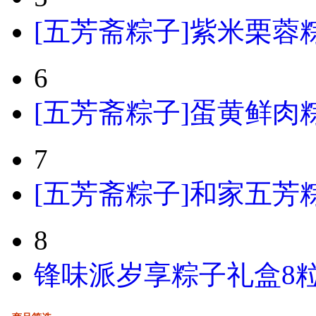
[五芳斋粽子]紫米栗蓉粽粽
6
[五芳斋粽子]蛋黄鲜肉粽粽
7
[五芳斋粽子]和家五芳粽
8
锋味派岁享粽子礼盒8粒