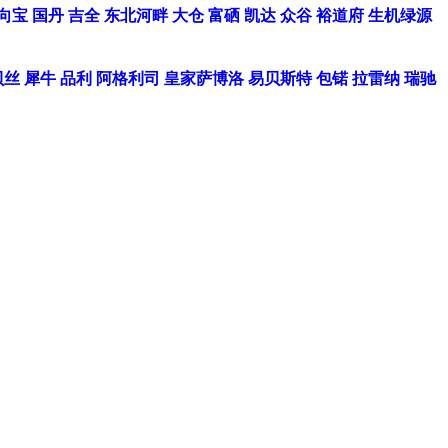
向宝
国丹
吉全
东北河畔
大仓
富硒
凯达
众谷
裕道府
生机绿源
贝丝
犀牛
品利
阿格利司
皇家萨博洛
易贝斯特
包锘
拉雷纳
瑞驰