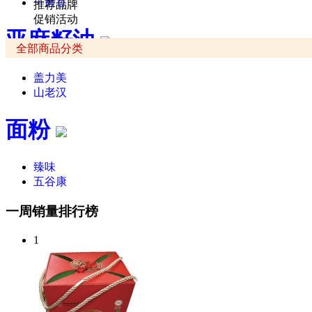
一磨香
推荐品牌
促销活动
亚麻籽油
全部商品分类
盖力美
山老汉
面粉
臻味
五谷康
一周销量排行榜
1