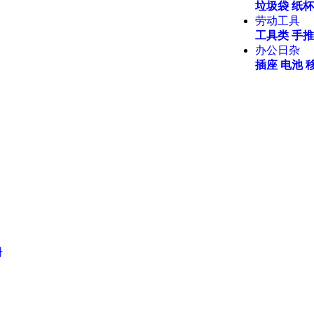
垃圾袋
纸杯
劳动工具
工具类
手推
办公日杂
插座
电池
册