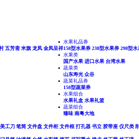
水果礼品券
村
五芳斋
米旗
龙凤
金凤呈祥
158型水果券
238型水果券
298型
水果类
国产水果
进口水果
台湾水果
蔬菜类
山东寿光
众谷
蔬菜礼品券
158型蔬菜券
水果组合
水果礼盒
水果礼篮
蔬菜组合
臻味
南粤大地
美工刀
笔筒
文件盘
文件柜
文件框
打孔器
书立
胶带座
仪尺类