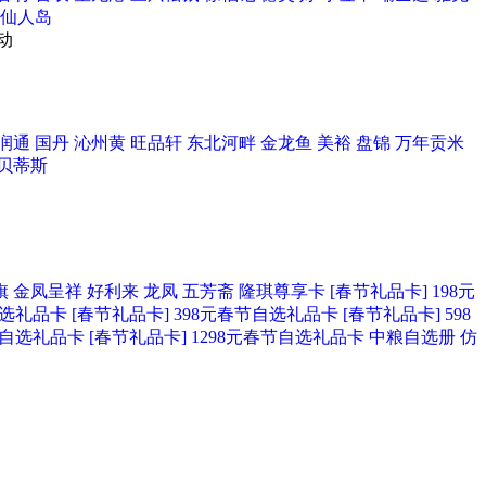
仙人岛
动
润通
国丹
沁州黄
旺品轩
东北河畔
金龙鱼
美裕
盘锦
万年贡米
贝蒂斯
旗
金凤呈祥
好利来
龙凤
五芳斋
隆琪尊享卡
[春节礼品卡] 198元
自选礼品卡
[春节礼品卡] 398元春节自选礼品卡
[春节礼品卡] 598
春节自选礼品卡
[春节礼品卡] 1298元春节自选礼品卡
中粮自选册
仿