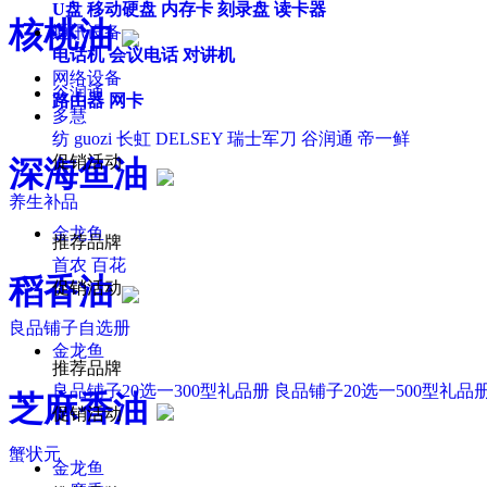
U盘
移动硬盘
内存卡
刻录盘
读卡器
核桃油
通讯设备
电话机
会议电话
对讲机
网络设备
谷润通
路由器
网卡
多慧
纺
guozi
长虹
DELSEY
瑞士军刀
谷润通
帝一鲜
促销活动
深海鱼油
养生补品
金龙鱼
推荐品牌
首农
百花
稻香油
促销活动
良品铺子自选册
金龙鱼
推荐品牌
良品铺子20选一300型礼品册
良品铺子20选一500型礼品
芝麻香油
促销活动
蟹状元
金龙鱼