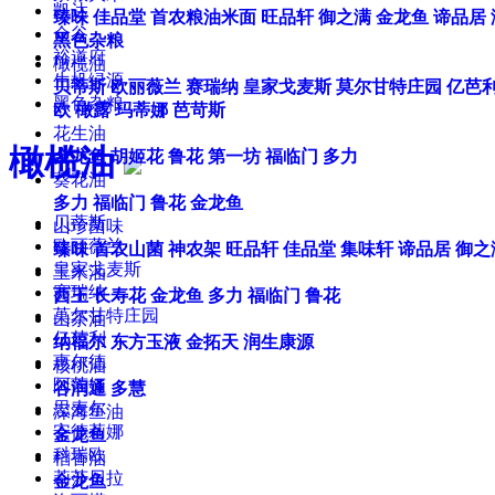
凯达
臻味
佳品堂
首农粮油米面
旺品轩
御之满
金龙鱼
谛品居
众谷
黑色杂粮
裕道府
橄榄油
生机绿源
贝蒂斯
欧丽薇兰
赛瑞纳
皇家戈麦斯
莫尔甘特庄园
亿芭
黑色杂粮
欧
橄露
玛蒂娜
芭苛斯
花生油
橄榄油
金龙鱼
胡姬花
鲁花
第一坊
福临门
多力
葵花油
多力
福临门
鲁花
金龙鱼
贝蒂斯
山珍菌味
欧丽薇兰
臻味
首农山菌
神农架
旺品轩
佳品堂
集味轩
谛品居
御之
皇家戈麦斯
玉米油
赛瑞纳
西王
长寿花
金龙鱼
多力
福临门
鲁花
莫尔甘特庄园
山茶油
亿芭利
纳福尔
东方玉液
金拓天
润生康源
惠尔德
核桃油
阿茜娅
谷润通
多慧
思麦尔
深海鱼油
安德莉娜
金龙鱼
科瑞欧
稻香油
莉莎贝拉
金龙鱼