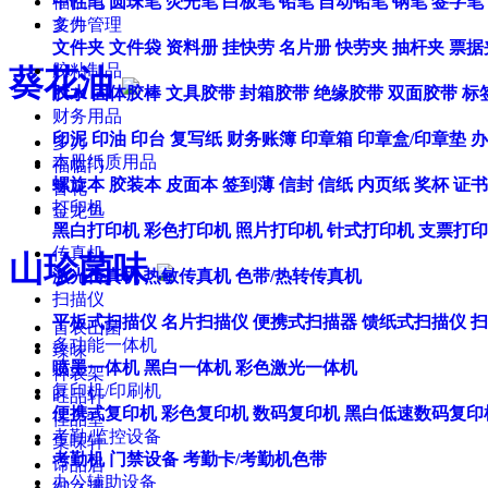
福临门
中性笔
圆珠笔
荧光笔
白板笔
铅笔
自动铅笔
钢笔
签字笔
多力
文件管理
文件夹
文件袋
资料册
挂快劳
名片册
快劳夹
抽杆夹
票据
胶粘制品
葵花油
胶水
固体胶棒
文具胶带
封箱胶带
绝缘胶带
双面胶带
标
财务用品
印泥
印油
印台
复写纸
财务账簿
印章箱
印章盒/印章垫
办
多力
本册纸质用品
福临门
螺旋本
胶装本
皮面本
签到薄
信封
信纸
内页纸
奖杯
证书
鲁花
打印机
金龙鱼
黑白打印机
彩色打印机
照片打印机
针式打印机
支票打印
传真机
山珍菌味
激光传真机
热敏传真机
色带/热转传真机
扫描仪
平板式扫描仪
名片扫描仪
便携式扫描器
馈纸式扫描仪
扫
首农山菌
多功能一体机
臻味
喷墨一体机
黑白一体机
彩色激光一体机
神农架
复印机/印刷机
旺品轩
便携式复印机
彩色复印机
数码复印机
黑白低速数码复印
佳品堂
考勤/监控设备
集味轩
考勤机
门禁设备
考勤卡/考勤机色带
谛品居
办公辅助设备
御之满