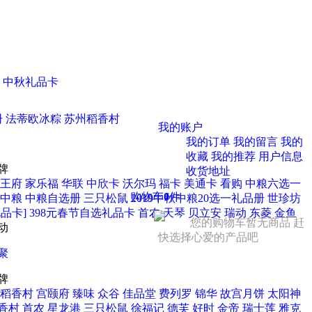
中秋礼品卡
册
法蒂欧冰粽
苏州稻香村
我的账户
我的订单
我的留言
我的
收藏
我的推荐
用户信息
牌
收货地址
王府
家乐福
华联
中欣卡
沃尔玛
福卡
美通卡
看购
中粮六选一
购物车
0
件
中粮
中粮自选册
三只松鼠
2019中秋中粮20选一礼品册
世珍坊
品卡] 398元春节自选礼品卡
首农
天琴
贝立安
瑞动
东菱
金鱼
您的购物车暂无商品 赶
动
快选择心爱的产品吧
聚
牌
稻香村
宫颐府
臻味
众谷
佳品堂
费列罗
锦华
故宫月饼
太阳神
香村
首农
星龙港
三只松鼠
徐福记
德芙
好时
金帝
瑞士莲
雅克