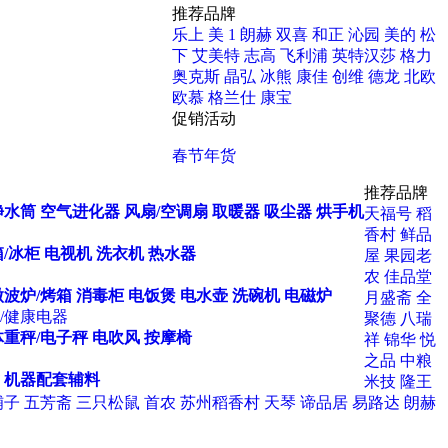
推荐品牌
乐上
美 1
朗赫
双喜
和正
沁园
美的
松
下
艾美特
志高
飞利浦
英特汉莎
格力
奥克斯
晶弘
冰熊
康佳
创维
德龙
北欧
欧慕
格兰仕
康宝
促销活动
春节年货
推荐品牌
净水筒
空气进化器
风扇/空调扇
取暖器
吸尘器
烘手机
天福号
稻
香村
鲜品
/冰柜
电视机
洗衣机
热水器
屋
果园老
农
佳品堂
微波炉/烤箱
消毒柜
电饭煲
电水壶
洗碗机
电磁炉
月盛斋
全
/健康电器
聚德
八瑞
体重秤/电子秤
电吹风
按摩椅
祥
锦华
悦
之品
中粮
机器配套辅料
米技
隆王
铺子
五芳斋
三只松鼠
首农
苏州稻香村
天琴
谛品居
易路达
朗赫