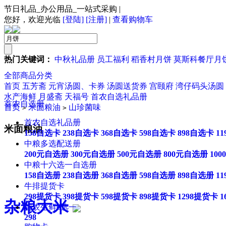
节日礼品_办公用品_一站式采购
|
您好，欢迎光临
[登陆]
[注册]
|
查看购物车
热门关键词：
中秋礼品册
员工福利
稻香村月饼
莫斯科餐厅月
全部商品分类
首页
五芳斋
元宵汤圆、卡券
汤圆送货券
宫颐府
湾仔码头汤圆
水产海鲜
月盛斋
天福号
首农自选礼品册
首农自选册
首页
米面粮油
山珍菌味
>
>
首农自选礼品册
米面粮油
158自选卡
238自选卡
368自选卡
598自选卡
898自选卡
1
中粮多选配送册
200元自选册
300元自选册
500元自选册
800元自选册
10
中粮十六选一自选册
158自选册
238自选册
368自选册
598自选册
898自选册
1
牛排提货卡
298提货卡
398提货卡
598提货卡
898提货卡
1298提货卡
1
杂粮大米
首农生鲜6选一
298