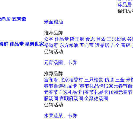
谛品居
促销活
农尚居
五芳斋
米面粮油
推荐品牌
众谷
佳品堂
隆王府
食恩
首农
三只松鼠
谷
海鲜
佳品堂
皇港世家
裕道府
东方粮油
五向宝
谛品居
吉全
富硒
促销活动
元宵汤圆、卡券
推荐品牌
宫颐府
北京稻香村
三只松鼠
仿膳
三全
米
春节自选礼品卡
[春节礼品卡] 298元春节
元春节自选礼品卡
[春节礼品卡] 898元
膳汤圆
宫颐府汤圆
全聚德汤圆
促销活动
水果蔬菜、卡券