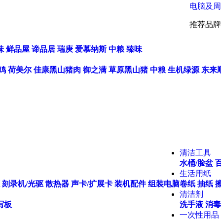
电脑及周
推荐品牌
味
鲜品屋
谛品居
瑞庚
爱慕纳斯
中粮
臻味
鸡
荷美尔
佳康黑山猪肉
御之满
草原黑山猪
中粮
生机绿源
东来
清洁工具
水桶/脸盆
生活用纸
刻录机/光驱
散热器
声卡/扩展卡
装机配件
组装电脑
卷纸
抽纸
清洁剂
写板
洗手液
消毒
一次性用品