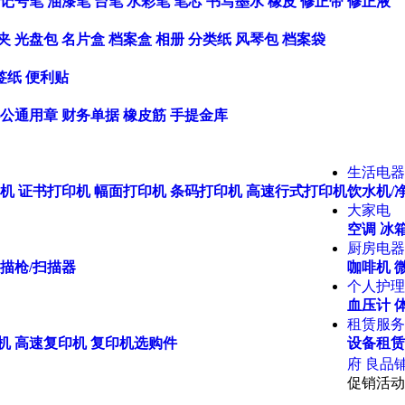
记号笔
油漆笔
台笔
水彩笔
笔芯
书写墨水
橡皮
修正带
修正液
夹
光盘包
名片盒
档案盒
相册
分类纸
风琴包
档案袋
签纸
便利贴
公通用章
财务单据
橡皮筋
手提金库
生活电器
机
证书打印机
幅面打印机
条码打印机
高速行式打印机
饮水机/
大家电
空调
冰箱
厨房电器
描枪/扫描器
咖啡机
个人护理
血压计
租赁服务
机
高速复印机
复印机选购件
设备租赁
府
良品
促销活动