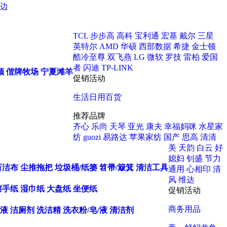
边
TCL
步步高
高科
宝利通
宏基
戴尔
三星
英特尔
AMD
华硕
西部数据
希捷
金士顿
酷冷至尊
双飞燕
LG
微软
罗技
雷柏
爱国
者
闪迪
TP-LINK
顺
偕牌牧场
宁夏滩羊
促销活动
生活日用百货
推荐品牌
齐心
乐尚
天琴
亚光
康夫
幸福妈咪
水星家
纺
guozi
易路达
苹果家纺
国产
思高
清清
美
天韵
白云
好
媳妇
钊盛
节力
百洁布
尘推拖把
垃圾桶/纸篓
笤帚/簸箕
清洁工具
通用
心相印
清
风
维达
擦手纸
湿巾纸
大盘纸
坐便纸
促销活动
商务用品
液
洁厕剂
洗洁精
洗衣粉/皂/液
清洁剂