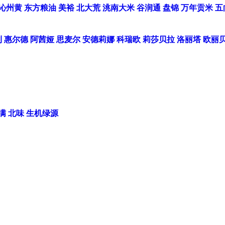
沁州黄
东方粮油
美裕
北大荒
洮南大米
谷润通
盘锦
万年贡米
五
利
惠尔德
阿茜娅
思麦尔
安德莉娜
科瑞欧
莉莎贝拉
洛丽塔
欧丽
满
北味
生机绿源