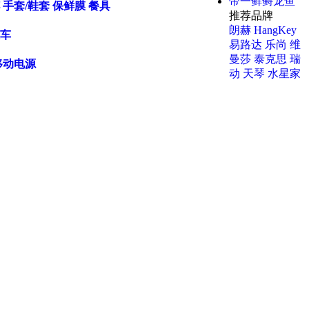
帝一鲜鲟龙鱼
手套/鞋套
保鲜膜
餐具
推荐品牌
朗赫
HangKey
车
易路达
乐尚
维
曼莎
泰克思
瑞
移动电源
动
天琴
水星家