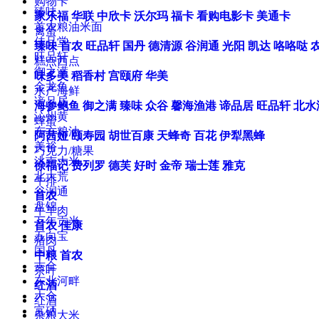
购物卡
臻味
家乐福
华联
中欣卡
沃尔玛
福卡
看购电影卡
美通卡
首农粮油米面
禽蛋
佳品堂
臻味
首农
旺品轩
国丹
德清源
谷润通
光阳
凯达
咯咯哒
旺品轩
糕点西点
御之满
味多美
稻香村
宫颐府
华美
金龙鱼
水产海鲜
谛品居
海参鲍鱼
御之满
臻味
众谷
馨海渔港
谛品居
旺品轩
北水
沁州黄
蜂蜜
东方粮油
阿茜娅
颐寿园
胡世百康
天蜂奇
百花
伊犁黑蜂
美裕
巧克力/糖果
洮南大米
徐福记
费列罗
德芙
好时
金帝
瑞士莲
雅克
北大荒
牛排
谷润通
首农
盘锦
牛羊肉
万年贡米
首农
佳康
五向宝
猪肉
国丹
中粮
首农
吉全
茶叶
东北河畔
红酒
大仓
红酒
富硒
杂粮大米