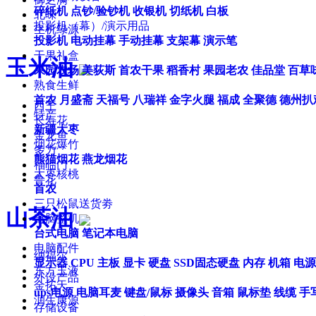
碎纸机
点钞/验钞机
收银机
切纸机
白板
北味
投影机（幕）/演示用品
生机绿源
投影机
电动挂幕
手动挂幕
支架幕
演示笔
干果礼盒
玉米油
果园农场
美荻斯
首农干果
稻香村
果园老农
佳品堂
百草
熟食生鲜
首农
月盛斋
天福号
八瑞祥
金字火腿
福成
全聚德
德州扒
西王
特产
长寿花
新疆大枣
金龙鱼
烟花爆竹
多力
熊猫烟花
燕龙烟花
福临门
大枣核桃
鲁花
首农
三只松鼠送货劵
山茶油
电脑整机
台式电脑
笔记本电脑
电脑配件
纳福尔
显示器
CPU
主板
显卡
硬盘
SSD固态硬盘
内存
机箱
电源
东方玉液
外设产品
金拓天
ups电源
电脑耳麦
键盘/鼠标
摄像头
音箱
鼠标垫
线缆
手
润生康源
存储设备