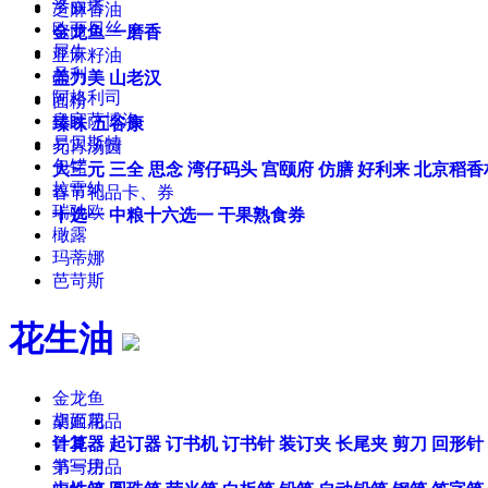
洛丽塔
芝麻香油
欧丽贝丝
金龙鱼
一磨香
犀牛
亚麻籽油
品利
盖力美
山老汉
阿格利司
面粉
皇家萨博洛
臻味
五谷康
易贝斯特
元宵汤圆
包锘
大三元
三全
思念
湾仔码头
宫颐府
仿膳
好利来
北京稻香
拉雷纳
春节礼品卡、券
瑞驰欧
十选一
中粮十六选一
干果熟食券
橄露
玛蒂娜
芭苛斯
花生油
金龙鱼
胡姬花
桌面用品
鲁花
计算器
起订器
订书机
订书针
装订夹
长尾夹
剪刀
回形针
第一坊
书写用品