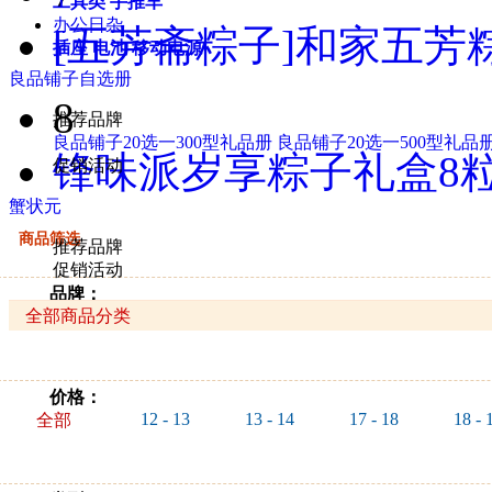
工具类
手推车
办公日杂
[五芳斋粽子]和家五芳粽
插座
电池
移动电源
良品铺子自选册
8
推荐品牌
良品铺子20选一300型礼品册
良品铺子20选一500型礼品
锋味派岁享粽子礼盒8粒
促销活动
蟹状元
商品筛选
推荐品牌
促销活动
品牌：
全部商品分类
全部
舒肤佳
滴露
威露士
都洁
价格：
12 - 13
13 - 14
17 - 18
18 - 
全部