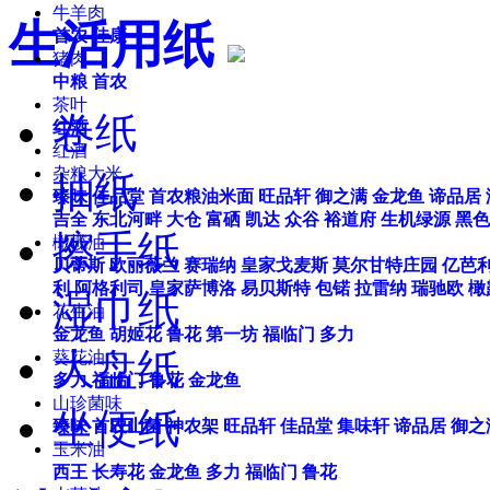
牛羊肉
生活用纸
首农
佳康
猪肉
中粮
首农
茶叶
卷纸
红酒
红酒
杂粮大米
抽纸
臻味
佳品堂
首农粮油米面
旺品轩
御之满
金龙鱼
谛品居
吉全
东北河畔
大仓
富硒
凯达
众谷
裕道府
生机绿源
黑色
擦手纸
橄榄油
贝蒂斯
欧丽薇兰
赛瑞纳
皇家戈麦斯
莫尔甘特庄园
亿芭
利
阿格利司
皇家萨博洛
易贝斯特
包锘
拉雷纳
瑞驰欧
橄
湿巾纸
花生油
金龙鱼
胡姬花
鲁花
第一坊
福临门
多力
大盘纸
葵花油
多力
福临门
鲁花
金龙鱼
山珍菌味
坐便纸
臻味
首农山菌
神农架
旺品轩
佳品堂
集味轩
谛品居
御之
玉米油
西王
长寿花
金龙鱼
多力
福临门
鲁花