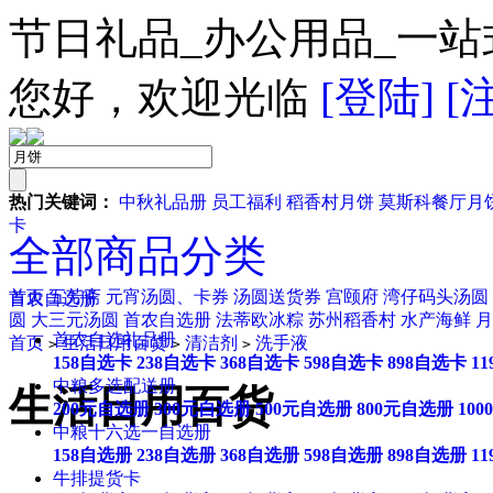
节日礼品_办公用品_一站
您好，欢迎光临
[登陆]
[
热门关键词：
中秋礼品册
员工福利
稻香村月饼
莫斯科餐厅月
卡
全部商品分类
首页
五芳斋
元宵汤圆、卡券
汤圆送货券
宫颐府
湾仔码头汤圆
首农自选册
圆
大三元汤圆
首农自选册
法蒂欧冰粽
苏州稻香村
水产海鲜
月
首农自选礼品册
首页
生活日用百货
清洁剂
洗手液
>
>
>
158自选卡
238自选卡
368自选卡
598自选卡
898自选卡
1
中粮多选配送册
生活日用百货
200元自选册
300元自选册
500元自选册
800元自选册
10
中粮十六选一自选册
158自选册
238自选册
368自选册
598自选册
898自选册
1
牛排提货卡