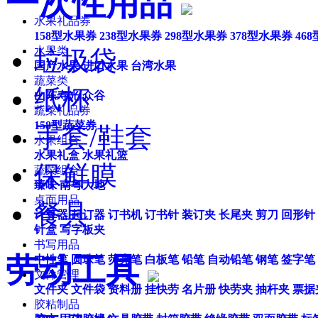
一次性用品
水果礼品券
158型水果券
238型水果券
298型水果券
378型水果券
46
水果类
垃圾袋
国产水果
进口水果
台湾水果
蔬菜类
纸杯
山东寿光
众谷
蔬菜礼品券
158型蔬菜券
手套/鞋套
水果组合
水果礼盒
水果礼篮
保鲜膜
蔬菜组合
臻味
南粤大地
桌面用品
餐具
计算器
起订器
订书机
订书针
装订夹
长尾夹
剪刀
回形针
针盒
写字板夹
书写用品
劳动工具
中性笔
圆珠笔
荧光笔
白板笔
铅笔
自动铅笔
钢笔
签字笔
文件管理
文件夹
文件袋
资料册
挂快劳
名片册
快劳夹
抽杆夹
票据
胶粘制品