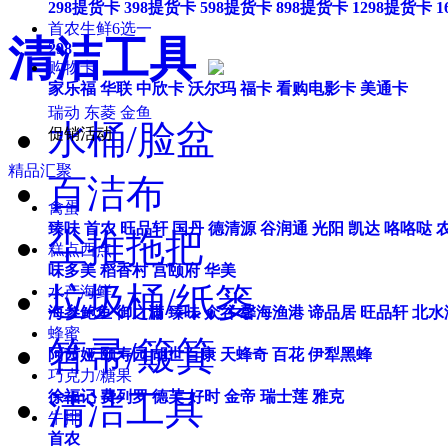
298提货卡
398提货卡
598提货卡
898提货卡
1298提货卡
1
首农生鲜6选一
清洁工具
298
购物卡
家乐福
华联
中欣卡
沃尔玛
福卡
看购电影卡
美通卡
瑞动
东菱
金鱼
水桶/脸盆
促销活动
精品汇聚
百洁布
禽蛋
臻味
首农
旺品轩
国丹
德清源
谷润通
光阳
凯达
咯咯哒
尘推拖把
糕点西点
味多美
稻香村
宫颐府
华美
垃圾桶/纸篓
水产海鲜
海参鲍鱼
御之满
臻味
众谷
馨海渔港
谛品居
旺品轩
北水
蜂蜜
笤帚/簸箕
阿茜娅
颐寿园
胡世百康
天蜂奇
百花
伊犁黑蜂
巧克力/糖果
清洁工具
徐福记
费列罗
德芙
好时
金帝
瑞士莲
雅克
牛排
首农