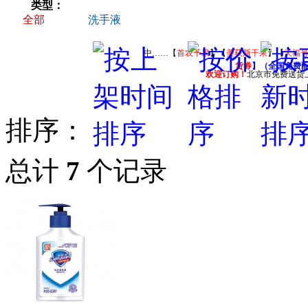
类型：
全部
洗手液
中……【
首农干果
】【
美荻斯干果
】【
天福
货券
】（全国免费
欢迎订购！
北京市免费送货
排序：
总计
7
个记录