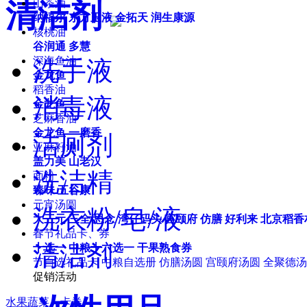
山茶油
清洁剂
纳福尔
东方玉液
金拓天
润生康源
核桃油
谷润通
多慧
深海鱼油
洗手液
金龙鱼
稻香油
消毒液
金龙鱼
芝麻香油
金龙鱼
一磨香
洁厕剂
亚麻籽油
盖力美
山老汉
洗洁精
面粉
臻味
五谷康
元宵汤圆
洗衣粉/皂/液
大三元
三全
思念
湾仔码头
宫颐府
仿膳
好利来
北京稻香
春节礼品卡、券
清洁剂
十选一
中粮十六选一
干果熟食券
节自选礼品卡
中粮自选册
仿膳汤圆
宫颐府汤圆
全聚德汤
促销活动
水果蔬菜、卡券