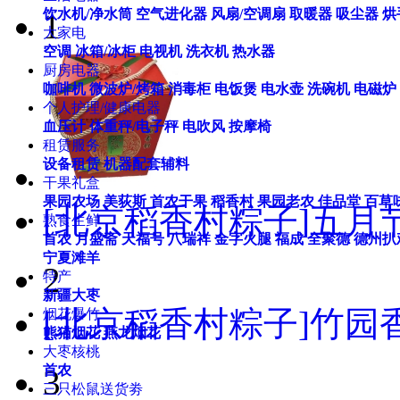
饮水机/净水筒
空气进化器
风扇/空调扇
取暖器
吸尘器
烘
1
大家电
空调
冰箱/冰柜
电视机
洗衣机
热水器
厨房电器
咖啡机
微波炉/烤箱
消毒柜
电饭煲
电水壶
洗碗机
电磁炉
个人护理/健康电器
血压计
体重秤/电子秤
电吹风
按摩椅
租赁服务
设备租赁
机器配套辅料
干果礼盒
果园农场
美荻斯
首农干果
稻香村
果园老农
佳品堂
百草
[北京稻香村粽子]五月节
熟食生鲜
首农
月盛斋
天福号
八瑞祥
金字火腿
福成
全聚德
德州扒
宁夏滩羊
2
特产
新疆大枣
[北京稻香村粽子]竹园香
烟花爆竹
熊猫烟花
燕龙烟花
大枣核桃
首农
3
三只松鼠送货劵