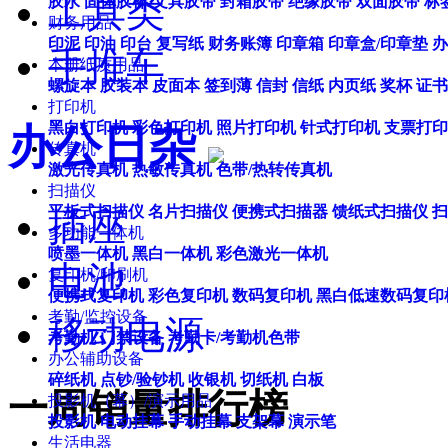
工具类
胶水
固体胶棒
文具胶带
封箱胶带
绝缘胶带
双面胶带
标
财务用品
印泥
印油
印台
复写纸
财务账簿
印章箱
印章盒/印章垫
办
手推车
本册纸质用品
螺旋本
胶装本
皮面本
签到薄
信封
信纸
内页纸
奖杯
证书
打印机
黑白打印机
彩色打印机
照片打印机
针式打印机
支票打印
办公日杂
传真机
激光传真机
热敏传真机
色带/热转传真机
扫描仪
平板式扫描仪
名片扫描仪
便携式扫描器
馈纸式扫描仪
扫
插座
多功能一体机
喷墨一体机
黑白一体机
彩色激光一体机
电池
复印机/印刷机
便携式复印机
彩色复印机
数码复印机
黑白低速数码复印
考勤/监控设备
移动电源
考勤机
门禁设备
考勤卡/考勤机色带
办公辅助设备
碎纸机
点钞/验钞机
收银机
切纸机
白板
一周销量排行榜
投影机（幕）/演示用品
投影机
电动挂幕
手动挂幕
支架幕
演示笔
生活电器