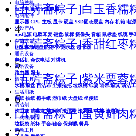
电脑整机
[五芳斋粽子]白玉香糯粽
台式电脑
笔记本电脑
电脑配件
显示器
CPU
主板
显卡
硬盘
SSD固态硬盘
内存
机箱
电源
4
外设产品
ups电源
电脑耳麦
键盘/鼠标
摄像头
音箱
鼠标垫
线缆
手
[五芳斋粽子]香甜红枣粽
存储设备
U盘
移动硬盘
内存卡
刻录盘
读卡器
通讯设备
5
电话机
会议电话
对讲机
网络设备
路由器
网卡
[五芳斋粽子]紫米栗蓉粽粽
清洁工具
水桶/脸盆
百洁布
尘推拖把
垃圾桶/纸篓
笤帚/簸箕
清洁工
生活用纸
6
卷纸
抽纸
擦手纸
湿巾纸
大盘纸
坐便纸
清洁剂
[五芳斋粽子]蛋黄鲜肉粽粽
洗手液
消毒液
洁厕剂
洗洁精
洗衣粉/皂/液
清洁剂
一次性用品
垃圾袋
纸杯
手套/鞋套
保鲜膜
餐具
7
劳动工具