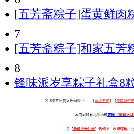
[五芳斋粽子]蛋黄鲜肉粽粽
7
[五芳斋粽子]和家五芳粽
8
锋味派岁享粽子礼盒8粒
2018春节年货火热销售中……【
首农干果
】【
美荻斯干
本商城所有礼品均可
定制 【
海鲜送货
另【
杂粮大米礼盒
】
热销中！欢迎订购！