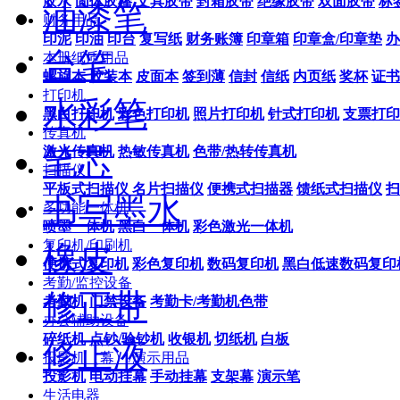
胶水
固体胶棒
文具胶带
封箱胶带
绝缘胶带
双面胶带
标
油漆笔
财务用品
印泥
印油
印台
复写纸
财务账簿
印章箱
印章盒/印章垫
办
台笔
本册纸质用品
螺旋本
胶装本
皮面本
签到薄
信封
信纸
内页纸
奖杯
证书
打印机
水彩笔
黑白打印机
彩色打印机
照片打印机
针式打印机
支票打印
传真机
笔芯
激光传真机
热敏传真机
色带/热转传真机
扫描仪
平板式扫描仪
名片扫描仪
便携式扫描器
馈纸式扫描仪
扫
书写墨水
多功能一体机
喷墨一体机
黑白一体机
彩色激光一体机
复印机/印刷机
橡皮
便携式复印机
彩色复印机
数码复印机
黑白低速数码复印
考勤/监控设备
修正带
考勤机
门禁设备
考勤卡/考勤机色带
办公辅助设备
碎纸机
点钞/验钞机
收银机
切纸机
白板
修正液
投影机（幕）/演示用品
投影机
电动挂幕
手动挂幕
支架幕
演示笔
生活电器