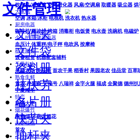
文件管理
饮水机/净水筒
空气进化器
风扇/空调扇
取暖器
吸尘器
烘
大家电
空调
冰箱/冰柜
电视机
洗衣机
热水器
厨房电器
文件夹
咖啡机
微波炉/烤箱
消毒柜
电饭煲
电水壶
洗碗机
电磁炉
个人护理/健康电器
血压计
体重秤/电子秤
电吹风
按摩椅
文件袋
租赁服务
设备租赁
机器配套辅料
资料册
干果礼盒
果园农场
美荻斯
首农干果
稻香村
果园老农
佳品堂
百草
熟食生鲜
挂快劳
首农
月盛斋
天福号
八瑞祥
金字火腿
福成
全聚德
德州扒
宁夏滩羊
特产
名片册
新疆大枣
烟花爆竹
快劳夹
熊猫烟花
燕龙烟花
大枣核桃
首农
抽杆夹
三只松鼠送货劵