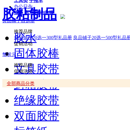
工具类
手推车
办公日杂
胶粘制品
插座
电池
移动电源
良品铺子自选册
推荐品牌
胶水
良品铺子20选一300型礼品册
良品铺子20选一500型礼品
促销活动
固体胶棒
蟹状元
文具胶带
推荐品牌
促销活动
封箱胶带
全部商品分类
绝缘胶带
双面胶带