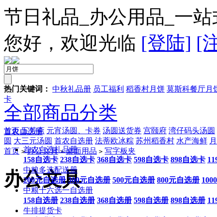
节日礼品_办公用品_一站
您好，欢迎光临
[登陆]
[
热门关键词：
中秋礼品册
员工福利
稻香村月饼
莫斯科餐厅月
卡
全部商品分类
首页
五芳斋
元宵汤圆、卡券
汤圆送货券
宫颐府
湾仔码头汤圆
首农自选册
圆
大三元汤圆
首农自选册
法蒂欧冰粽
苏州稻香村
水产海鲜
月
首农自选礼品册
首页
办公文具
桌面用品
写字板夹
>
>
>
158自选卡
238自选卡
368自选卡
598自选卡
898自选卡
1
中粮多选配送册
办公文具
200元自选册
300元自选册
500元自选册
800元自选册
10
中粮十六选一自选册
158自选册
238自选册
368自选册
598自选册
898自选册
1
牛排提货卡