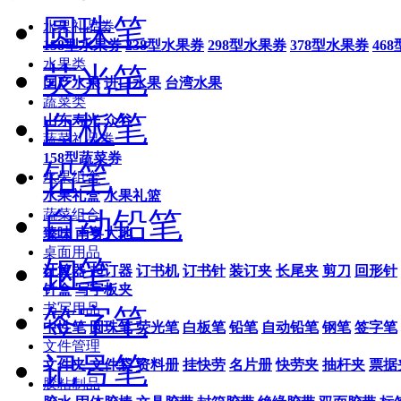
圆珠笔
水果礼品券
158型水果券
238型水果券
298型水果券
378型水果券
46
水果类
荧光笔
国产水果
进口水果
台湾水果
蔬菜类
白板笔
山东寿光
众谷
蔬菜礼品券
158型蔬菜券
铅笔
水果组合
水果礼盒
水果礼篮
自动铅笔
蔬菜组合
臻味
南粤大地
桌面用品
钢笔
计算器
起订器
订书机
订书针
装订夹
长尾夹
剪刀
回形针
针盒
写字板夹
书写用品
签字笔
中性笔
圆珠笔
荧光笔
白板笔
铅笔
自动铅笔
钢笔
签字笔
文件管理
记号笔
文件夹
文件袋
资料册
挂快劳
名片册
快劳夹
抽杆夹
票据
胶粘制品