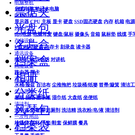
电脑整机
票据夹
台式电脑
笔记本电脑
电脑配件
显示器
CPU
主板
显卡
硬盘
SSD固态硬盘
内存
机箱
电源
光盘包
外设产品
ups电源
电脑耳麦
键盘/鼠标
摄像头
音箱
鼠标垫
线缆
手
名片盒
存储设备
U盘
移动硬盘
内存卡
刻录盘
读卡器
通讯设备
档案盒
电话机
会议电话
对讲机
网络设备
路由器
网卡
相册
清洁工具
水桶/脸盆
百洁布
尘推拖把
垃圾桶/纸篓
笤帚/簸箕
清洁工
分类纸
生活用纸
卷纸
抽纸
擦手纸
湿巾纸
大盘纸
坐便纸
清洁剂
风琴包
洗手液
消毒液
洁厕剂
洗洁精
洗衣粉/皂/液
清洁剂
一次性用品
档案袋
垃圾袋
纸杯
手套/鞋套
保鲜膜
餐具
劳动工具