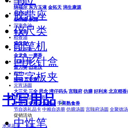
山茶油
纳福尔
东方玉液
金拓天
润生康源
胶带座
核桃油
谷润通
多慧
深海鱼油
仪尺类
金龙鱼
稻香油
削笔机
金龙鱼
芝麻香油
金龙鱼
一磨香
回形针盒
亚麻籽油
盖力美
山老汉
写字板夹
面粉
臻味
五谷康
元宵汤圆
大三元
三全
思念
湾仔码头
宫颐府
仿膳
好利来
北京稻香
书写用品
春节礼品卡、券
十选一
中粮十六选一
干果熟食券
节自选礼品卡
中粮自选册
仿膳汤圆
宫颐府汤圆
全聚德汤
促销活动
中性笔
水果蔬菜、卡券