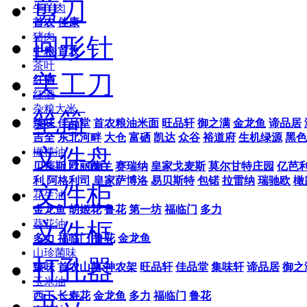
剪刀
牛羊肉
首农
佳康
猪肉
回形针
中粮
首农
茶叶
美工刀
红酒
红酒
杂粮大米
笔筒
臻味
佳品堂
首农粮油米面
旺品轩
御之满
金龙鱼
谛品居
吉全
东北河畔
大仓
富硒
凯达
众谷
裕道府
生机绿源
黑色
文件盘
橄榄油
贝蒂斯
欧丽薇兰
赛瑞纳
皇家戈麦斯
莫尔甘特庄园
亿芭
利
阿格利司
皇家萨博洛
易贝斯特
包锘
拉雷纳
瑞驰欧
橄
文件柜
花生油
金龙鱼
胡姬花
鲁花
第一坊
福临门
多力
文件框
葵花油
多力
福临门
鲁花
金龙鱼
山珍菌味
打孔器
臻味
首农山菌
神农架
旺品轩
佳品堂
集味轩
谛品居
御之
玉米油
西王
长寿花
金龙鱼
多力
福临门
鲁花
书立