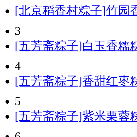
[北京稻香村粽子]竹园香
3
[五芳斋粽子]白玉香糯粽
4
[五芳斋粽子]香甜红枣粽
5
[五芳斋粽子]紫米栗蓉粽粽
6