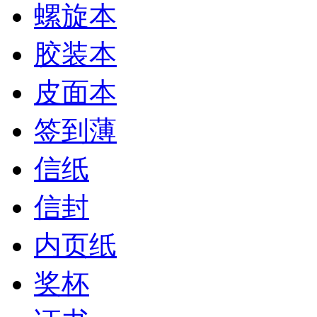
螺旋本
胶装本
皮面本
签到薄
信纸
信封
内页纸
奖杯