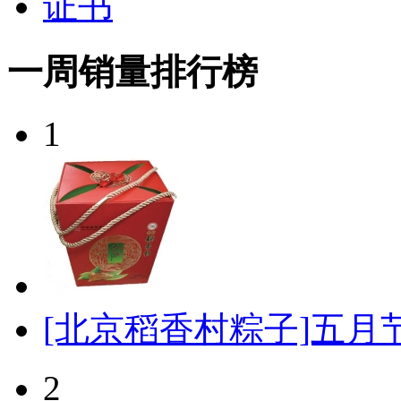
证书
一周销量排行榜
1
[北京稻香村粽子]五月节
2