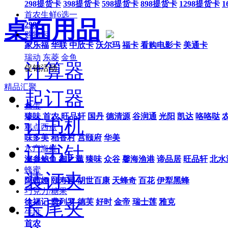
298提货卡
398提货卡
598提货卡
898提货卡
1298提货卡
1
首农生鲜6选一
桌面用品
298
购物卡
家乐福
华联
中欣卡
沃尔玛
福卡
看购电影卡
美通卡
瑞动
东菱
金鱼
计算器
促销活动
精品汇聚
起订器
禽蛋
臻味
首农
旺品轩
国丹
德清源
谷润通
光阳
凯达
咯咯哒
订书机
糕点西点
味多美
稻香村
宫颐府
华美
订书针
水产海鲜
海参鲍鱼
御之满
臻味
众谷
馨海渔港
谛品居
旺品轩
北水
蜂蜜
装订夹
阿茜娅
颐寿园
胡世百康
天蜂奇
百花
伊犁黑蜂
巧克力/糖果
长尾夹
徐福记
费列罗
德芙
好时
金帝
瑞士莲
雅克
牛排
首农