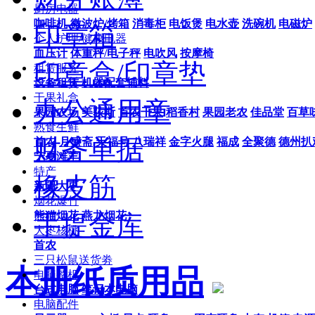
厨房电器
咖啡机
微波炉/烤箱
消毒柜
电饭煲
电水壶
洗碗机
电磁炉
印章箱
个人护理/健康电器
血压计
体重秤/电子秤
电吹风
按摩椅
印章盒/印章垫
租赁服务
设备租赁
机器配套辅料
干果礼盒
办公通用章
果园农场
美荻斯
首农干果
稻香村
果园老农
佳品堂
百草
熟食生鲜
财务单据
首农
月盛斋
天福号
八瑞祥
金字火腿
福成
全聚德
德州扒
宁夏滩羊
特产
橡皮筋
新疆大枣
烟花爆竹
熊猫烟花
燕龙烟花
手提金库
大枣核桃
首农
三只松鼠送货劵
本册纸质用品
电脑整机
台式电脑
笔记本电脑
电脑配件