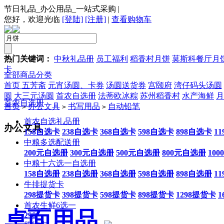
节日礼品_办公用品_一站式采购
|
您好，欢迎光临
[登陆]
[注册]
|
查看购物车
热门关键词：
中秋礼品册
员工福利
稻香村月饼
莫斯科餐厅月
卡
全部商品分类
首页
五芳斋
元宵汤圆、卡券
汤圆送货券
宫颐府
湾仔码头汤圆
圆
大三元汤圆
首农自选册
法蒂欧冰粽
苏州稻香村
水产海鲜
月
首农自选册
首页
办公文具
书写用品
自动铅笔
>
>
>
首农自选礼品册
办公文具
158自选卡
238自选卡
368自选卡
598自选卡
898自选卡
1
中粮多选配送册
200元自选册
300元自选册
500元自选册
800元自选册
10
中粮十六选一自选册
158自选册
238自选册
368自选册
598自选册
898自选册
1
牛排提货卡
298提货卡
398提货卡
598提货卡
898提货卡
1298提货卡
1
首农生鲜6选一
桌面用品
298