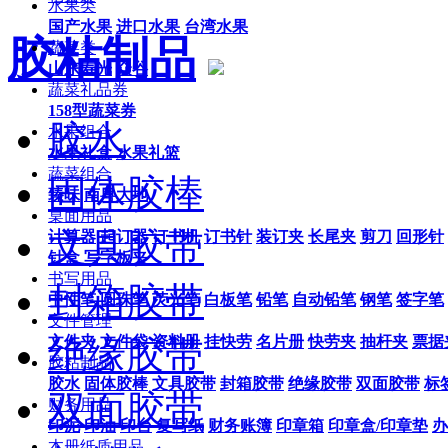
水果类
国产水果
进口水果
台湾水果
胶粘制品
蔬菜类
山东寿光
众谷
蔬菜礼品券
158型蔬菜券
胶水
水果组合
水果礼盒
水果礼篮
蔬菜组合
固体胶棒
臻味
南粤大地
桌面用品
文具胶带
计算器
起订器
订书机
订书针
装订夹
长尾夹
剪刀
回形针
针盒
写字板夹
书写用品
封箱胶带
中性笔
圆珠笔
荧光笔
白板笔
铅笔
自动铅笔
钢笔
签字笔
文件管理
文件夹
文件袋
资料册
挂快劳
名片册
快劳夹
抽杆夹
票据
绝缘胶带
胶粘制品
胶水
固体胶棒
文具胶带
封箱胶带
绝缘胶带
双面胶带
标
双面胶带
财务用品
印泥
印油
印台
复写纸
财务账簿
印章箱
印章盒/印章垫
办
本册纸质用品