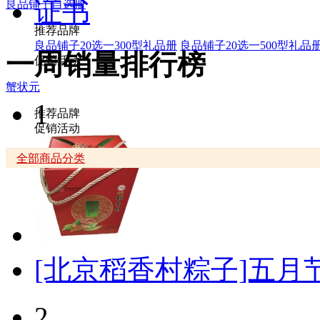
证书
良品铺子自选册
推荐品牌
良品铺子20选一300型礼品册
良品铺子20选一500型礼品
一周销量排行榜
促销活动
蟹状元
1
推荐品牌
促销活动
全部商品分类
[北京稻香村粽子]五月节
2