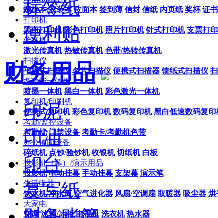
标签纸
螺旋本
胶装本
皮面本
签到薄
信封
信纸
内页纸
奖杯
证书
打印机
便利贴
黑白打印机
彩色打印机
照片打印机
针式打印机
支票打印
传真机
激光传真机
热敏传真机
色带/热转传真机
扫描仪
财务用品
平板式扫描仪
名片扫描仪
便携式扫描器
馈纸式扫描仪
扫
多功能一体机
喷墨一体机
黑白一体机
彩色激光一体机
复印机/印刷机
印泥
便携式复印机
彩色复印机
数码复印机
黑白低速数码复印
考勤/监控设备
印油
考勤机
门禁设备
考勤卡/考勤机色带
办公辅助设备
碎纸机
点钞/验钞机
收银机
切纸机
白板
印台
投影机（幕）/演示用品
投影机
电动挂幕
手动挂幕
支架幕
演示笔
生活电器
复写纸
饮水机/净水筒
空气进化器
风扇/空调扇
取暖器
吸尘器
烘
大家电
财务账簿
空调
冰箱/冰柜
电视机
洗衣机
热水器