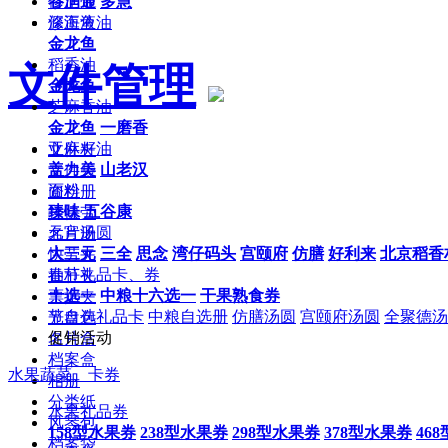
修正带
谷润通
多慧
修正液
深海鱼油
金龙鱼
稻香油
文件管理
金龙鱼
芝麻香油
金龙鱼
一磨香
亚麻籽油
文件夹
盖力美
山老汉
文件袋
面粉
资料册
臻味
五谷康
挂快劳
元宵汤圆
名片册
大三元
三全
思念
湾仔码头
宫颐府
仿膳
好利来
北京稻香
快劳夹
春节礼品卡、券
抽杆夹
十选一
中粮十六选一
干果熟食券
票据夹
节自选礼品卡
中粮自选册
仿膳汤圆
宫颐府汤圆
全聚德汤
光盘包
促销活动
名片盒
档案盒
水果蔬菜、卡券
相册
分类纸
水果礼品券
风琴包
158型水果券
238型水果券
298型水果券
378型水果券
46
档案袋