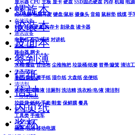
显示器
CPU
主板
显卡
硬盘
SSD固态硬盘
内存
机箱
电源
螺旋本
外设产品
ups电源
电脑耳麦
键盘/鼠标
摄像头
音箱
鼠标垫
线缆
手
存储设备
胶装本
U盘
移动硬盘
内存卡
刻录盘
读卡器
通讯设备
皮面本
电话机
会议电话
对讲机
网络设备
路由器
网卡
签到薄
清洁工具
水桶/脸盆
百洁布
尘推拖把
垃圾桶/纸篓
笤帚/簸箕
清洁工
信纸
生活用纸
卷纸
抽纸
擦手纸
湿巾纸
大盘纸
坐便纸
清洁剂
信封
洗手液
消毒液
洁厕剂
洗洁精
洗衣粉/皂/液
清洁剂
一次性用品
垃圾袋
纸杯
手套/鞋套
保鲜膜
餐具
内页纸
劳动工具
工具类
手推车
奖杯
办公日杂
插座
电池
移动电源