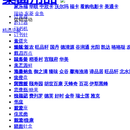
购物卡
家乐福
华联
中欣卡
沃尔玛
福卡
看购电影卡
美通卡
瑞动
东菱
金鱼
计算器
促销活动
起订器
订书机
精品汇聚
订书针
装订夹
禽蛋
长尾夹
臻味
首农
旺品轩
国丹
德清源
谷润通
光阳
凯达
咯咯哒
剪刀
糕点西点
回形针
味多美
稻香村
宫颐府
华美
美工刀
水产海鲜
笔筒
海参鲍鱼
御之满
臻味
众谷
馨海渔港
谛品居
旺品轩
北水
文件盘
蜂蜜
文件柜
阿茜娅
颐寿园
胡世百康
天蜂奇
百花
伊犁黑蜂
文件框
巧克力/糖果
打孔器
徐福记
费列罗
德芙
好时
金帝
瑞士莲
雅克
书立
牛排
胶带座
首农
仪尺类
牛羊肉
削笔机
首农
佳康
回形针盒
猪肉