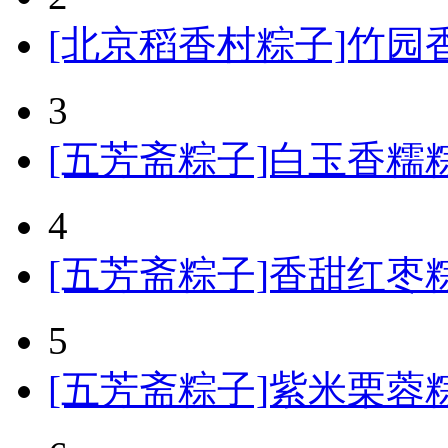
[北京稻香村粽子]竹园香
3
[五芳斋粽子]白玉香糯粽
4
[五芳斋粽子]香甜红枣粽
5
[五芳斋粽子]紫米栗蓉粽粽