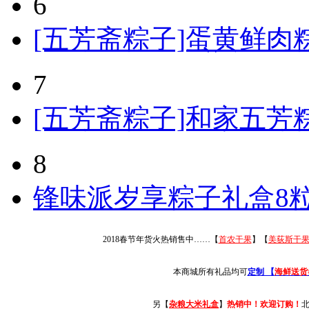
6
[五芳斋粽子]蛋黄鲜肉粽粽
7
[五芳斋粽子]和家五芳粽
8
锋味派岁享粽子礼盒8粒
2018春节年货火热销售中……【
首农干果
】【
美荻斯干
本商城所有礼品均可
定制 【
海鲜送货
另【
杂粮大米礼盒
】
热销中！欢迎订购！