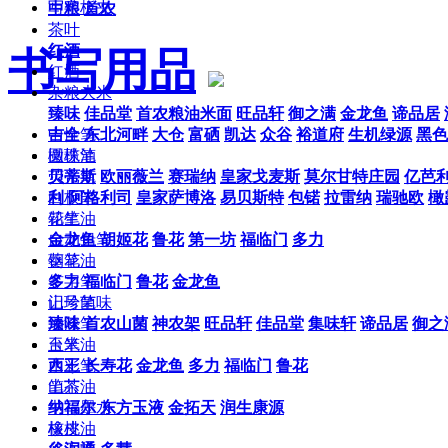
写字板夹
中粮
首农
茶叶
红酒
书写用品
红酒
杂粮大米
臻味
佳品堂
首农粮油米面
旺品轩
御之满
金龙鱼
谛品居
中性笔
吉全
东北河畔
大仓
富硒
凯达
众谷
裕道府
生机绿源
黑色
圆珠笔
橄榄油
荧光笔
贝蒂斯
欧丽薇兰
赛瑞纳
皇家戈麦斯
莫尔甘特庄园
亿芭
白板笔
利
阿格利司
皇家萨博洛
易贝斯特
包锘
拉雷纳
瑞驰欧
橄
铅笔
花生油
自动铅笔
金龙鱼
胡姬花
鲁花
第一坊
福临门
多力
钢笔
葵花油
签字笔
多力
福临门
鲁花
金龙鱼
记号笔
山珍菌味
油漆笔
臻味
首农山菌
神农架
旺品轩
佳品堂
集味轩
谛品居
御之
台笔
玉米油
水彩笔
西王
长寿花
金龙鱼
多力
福临门
鲁花
笔芯
山茶油
书写墨水
纳福尔
东方玉液
金拓天
润生康源
橡皮
核桃油