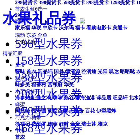
298提货卡
398提货卡
598提货卡
898提货卡
1298提货卡
1
首农生鲜6选一
水果礼品券
298
购物卡
家乐福
华联
中欣卡
沃尔玛
福卡
看购电影卡
美通卡
瑞动
东菱
金鱼
598型水果券
促销活动
精品汇聚
158型水果券
禽蛋
臻味
首农
旺品轩
国丹
德清源
谷润通
光阳
凯达
咯咯哒
238型水果券
糕点西点
味多美
稻香村
宫颐府
华美
298型水果券
水产海鲜
海参鲍鱼
御之满
臻味
众谷
馨海渔港
谛品居
旺品轩
北水
蜂蜜
378型水果券
阿茜娅
颐寿园
胡世百康
天蜂奇
百花
伊犁黑蜂
巧克力/糖果
468型水果券
徐福记
费列罗
德芙
好时
金帝
瑞士莲
雅克
牛排
首农