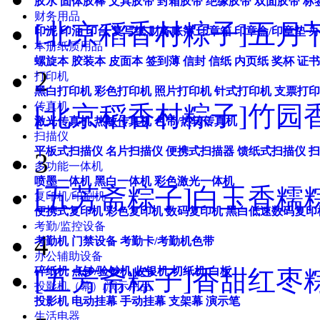
胶水
固体胶棒
文具胶带
封箱胶带
绝缘胶带
双面胶带
标
财务用品
[北京稻香村粽子]五月节
印泥
印油
印台
复写纸
财务账簿
印章箱
印章盒/印章垫
办
本册纸质用品
螺旋本
胶装本
皮面本
签到薄
信封
信纸
内页纸
奖杯
证书
2
打印机
黑白打印机
彩色打印机
照片打印机
针式打印机
支票打印
传真机
[北京稻香村粽子]竹园香
激光传真机
热敏传真机
色带/热转传真机
扫描仪
平板式扫描仪
名片扫描仪
便携式扫描器
馈纸式扫描仪
扫
3
多功能一体机
喷墨一体机
黑白一体机
彩色激光一体机
[五芳斋粽子]白玉香糯粽
复印机/印刷机
便携式复印机
彩色复印机
数码复印机
黑白低速数码复印
考勤/监控设备
4
考勤机
门禁设备
考勤卡/考勤机色带
办公辅助设备
[五芳斋粽子]香甜红枣粽
碎纸机
点钞/验钞机
收银机
切纸机
白板
投影机（幕）/演示用品
投影机
电动挂幕
手动挂幕
支架幕
演示笔
生活电器