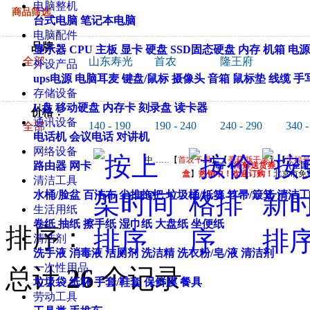
电脑整机
商品筛选
台式电脑
笔记本电脑
电脑配件
品牌：
显示器
CPU
主板
显卡
硬盘
SSD固态硬盘
内存
机箱
电源
全部
山东寿光
首农
隆王府
外设产品
ups电源
电脑耳麦
键盘/鼠标
摄像头
音箱
鼠标垫
线缆
手
存储设备
U盘
移动硬盘
内存卡
刻录盘
读卡器
价格：
通讯设备
140 - 190
190 - 240
240 - 290
340 -
全部
电话机
会议电话
对讲机
网络设备
中……【
首农干果
】【
美荻斯干果
】【
天福
路由器
网卡
制 【
海鲜送货券
】（全国
盒
】
热销中！欢迎订购！
北京市免
清洁工具
水桶/脸盆
百洁布
尘推拖把
垃圾桶/纸篓
笤帚/簸箕
清洁工
生活用纸
卷纸
抽纸
擦手纸
湿巾纸
大盘纸
坐便纸
排序：
清洁剂
洗手液
消毒液
洁厕剂
洗洁精
洗衣粉/皂/液
清洁剂
一次性用品
总计
26
个记录
垃圾袋
纸杯
手套/鞋套
保鲜膜
餐具
劳动工具