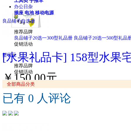
工具类
手推车
办公日杂
插座
电池
移动电源
良品铺子自选册
推荐品牌
良品铺子20选一300型礼品册
良品铺子20选一500型礼品
促销活动
[水果礼品卡] 158型水果
蟹状元
推荐品牌
促销活动
￥150.00元
全部商品分类
已有 0 人评论