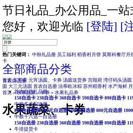
节日礼品_办公用品_一站
您好，欢迎光临
[登陆]
[
热门关键词：
中秋礼品册
员工福利
稻香村月饼
莫斯科餐厅月
卡
全部商品分类
首页
五芳斋
元宵汤圆、卡券
汤圆送货券
宫颐府
湾仔码头汤圆
首农自选册
圆
大三元汤圆
首农自选册
法蒂欧冰粽
苏州稻香村
水产海鲜
月
首农自选礼品册
首页
水果蔬菜、卡券
水果礼品券
>
>
158自选卡
238自选卡
368自选卡
598自选卡
898自选卡
1
中粮多选配送册
水果蔬菜、卡券
200元自选册
300元自选册
500元自选册
800元自选册
10
中粮十六选一自选册
158自选册
238自选册
368自选册
598自选册
898自选册
1
牛排提货卡