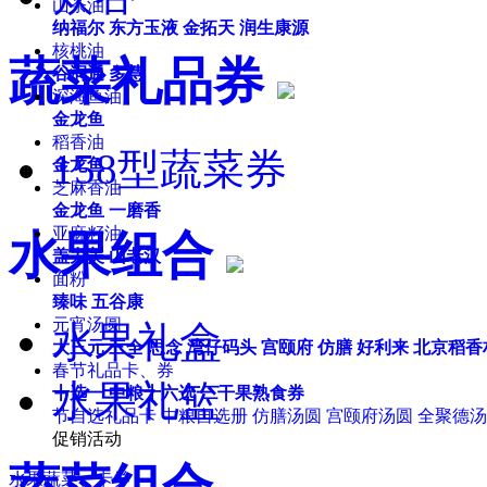
山茶油
纳福尔
东方玉液
金拓天
润生康源
核桃油
蔬菜礼品券
谷润通
多慧
深海鱼油
金龙鱼
稻香油
158型蔬菜券
金龙鱼
芝麻香油
金龙鱼
一磨香
亚麻籽油
水果组合
盖力美
山老汉
面粉
臻味
五谷康
元宵汤圆
水果礼盒
大三元
三全
思念
湾仔码头
宫颐府
仿膳
好利来
北京稻香
春节礼品卡、券
水果礼篮
十选一
中粮十六选一
干果熟食券
节自选礼品卡
中粮自选册
仿膳汤圆
宫颐府汤圆
全聚德汤
促销活动
水果蔬菜、卡券