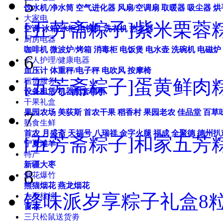
5
饮水机/净水筒
空气进化器
风扇/空调扇
取暖器
吸尘器
烘
大家电
[五芳斋粽子]紫米栗蓉粽粽
空调
冰箱/冰柜
电视机
洗衣机
热水器
厨房电器
咖啡机
微波炉/烤箱
消毒柜
电饭煲
电水壶
洗碗机
电磁炉
6
个人护理/健康电器
血压计
体重秤/电子秤
电吹风
按摩椅
[五芳斋粽子]蛋黄鲜肉粽粽
租赁服务
设备租赁
机器配套辅料
干果礼盒
果园农场
美荻斯
首农干果
稻香村
果园老农
佳品堂
百草
7
熟食生鲜
首农
月盛斋
天福号
八瑞祥
金字火腿
福成
全聚德
德州扒
[五芳斋粽子]和家五芳粽
宁夏滩羊
特产
新疆大枣
8
烟花爆竹
熊猫烟花
燕龙烟花
锋味派岁享粽子礼盒8粒
大枣核桃
首农
三只松鼠送货劵