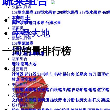
蔬菜组合
水果礼品券
158型水果券
238型水果券
298型水果券
378型水果券
46
臻味
水果类
国产水果
进口水果
台湾水果
蔬菜类
南粤大地
山东寿光
众谷
蔬菜礼品券
158型蔬菜券
一周销量排行榜
水果组合
水果礼盒
水果礼篮
蔬菜组合
臻味
南粤大地
1
桌面用品
计算器
起订器
订书机
订书针
装订夹
长尾夹
剪刀
回形针
针盒
写字板夹
书写用品
中性笔
圆珠笔
荧光笔
白板笔
铅笔
自动铅笔
钢笔
签字笔
文件管理
文件夹
文件袋
资料册
挂快劳
名片册
快劳夹
抽杆夹
票据
胶粘制品