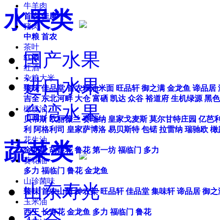
牛羊肉
水果类
首农
佳康
猪肉
中粮
首农
茶叶
国产水果
红酒
红酒
杂粮大米
进口水果
臻味
佳品堂
首农粮油米面
旺品轩
御之满
金龙鱼
谛品居
吉全
东北河畔
大仓
富硒
凯达
众谷
裕道府
生机绿源
黑色
台湾水果
橄榄油
贝蒂斯
欧丽薇兰
赛瑞纳
皇家戈麦斯
莫尔甘特庄园
亿芭
利
阿格利司
皇家萨博洛
易贝斯特
包锘
拉雷纳
瑞驰欧
橄
花生油
蔬菜类
金龙鱼
胡姬花
鲁花
第一坊
福临门
多力
葵花油
多力
福临门
鲁花
金龙鱼
山珍菌味
山东寿光
臻味
首农山菌
神农架
旺品轩
佳品堂
集味轩
谛品居
御之
玉米油
众谷
西王
长寿花
金龙鱼
多力
福临门
鲁花