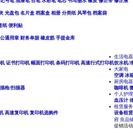
记号笔
油漆笔
台笔
水彩笔
笔芯
书写墨水
橡皮
修正带
修正液
夹
光盘包
名片盒
档案盒
相册
分类纸
风琴包
档案袋
签纸
便利贴
公通用章
财务单据
橡皮筋
手提金库
生活电器
机
证书打印机
幅面打印机
条码打印机
高速行式打印机
饮水机/
大家电
空调
冰箱
厨房电器
描枪/扫描器
咖啡机
个人护理
血压计
租赁服务
机
高速复印机
复印机选购件
设备租赁
府
良品
促销活动