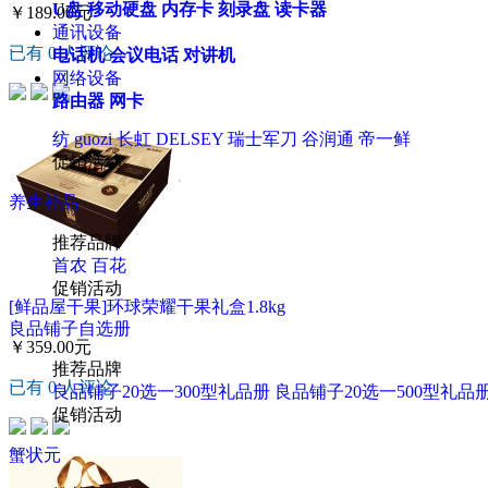
U盘
移动硬盘
内存卡
刻录盘
读卡器
￥189.00元
通讯设备
已有 0 人评论
电话机
会议电话
对讲机
网络设备
路由器
网卡
纺
guozi
长虹
DELSEY
瑞士军刀
谷润通
帝一鲜
促销活动
养生补品
推荐品牌
首农
百花
促销活动
[鲜品屋干果]环球荣耀干果礼盒1.8kg
良品铺子自选册
￥359.00元
推荐品牌
已有 0 人评论
良品铺子20选一300型礼品册
良品铺子20选一500型礼品
促销活动
蟹状元