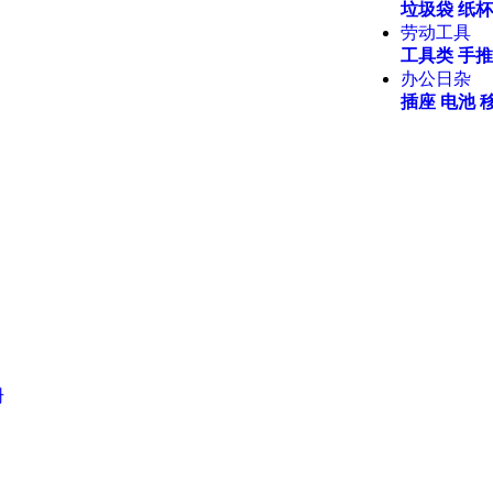
垃圾袋
纸杯
劳动工具
工具类
手推
办公日杂
插座
电池
册