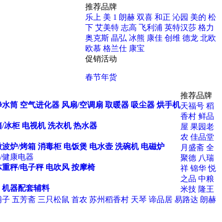
推荐品牌
乐上
美 1
朗赫
双喜
和正
沁园
美的
松
下
艾美特
志高
飞利浦
英特汉莎
格力
奥克斯
晶弘
冰熊
康佳
创维
德龙
北欧
欧慕
格兰仕
康宝
促销活动
春节年货
推荐品牌
净水筒
空气进化器
风扇/空调扇
取暖器
吸尘器
烘手机
天福号
稻
香村
鲜品
/冰柜
电视机
洗衣机
热水器
屋
果园老
农
佳品堂
微波炉/烤箱
消毒柜
电饭煲
电水壶
洗碗机
电磁炉
月盛斋
全
/健康电器
聚德
八瑞
体重秤/电子秤
电吹风
按摩椅
祥
锦华
悦
之品
中粮
机器配套辅料
米技
隆王
铺子
五芳斋
三只松鼠
首农
苏州稻香村
天琴
谛品居
易路达
朗赫