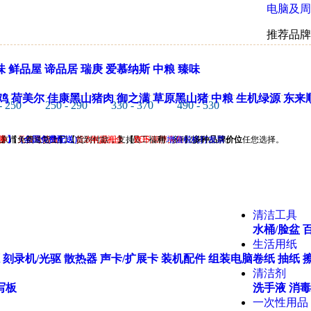
电脑及周
推荐品牌
味
鲜品屋
谛品居
瑞庚
爱慕纳斯
中粮
臻味
鸡
荷美尔
佳康黑山猪肉
御之满
草原黑山猪
中粮
生机绿源
东来
- 250
250 - 290
330 - 370
490 - 530
果
券
北京市免费送货上门，货到付款，支持
】【
】（全国免费配送）
天福号熟食
】【
首农礼品册
。
年货礼盒
】【
，员工福利...多种选择
查干湖胖头鱼
POS
，带
增值税机打发票
】
多种品牌价位
。
任您选择。
清洁工具
水桶/脸盆
生活用纸
刻录机/光驱
散热器
声卡/扩展卡
装机配件
组装电脑
卷纸
抽纸
清洁剂
写板
洗手液
消毒
一次性用品