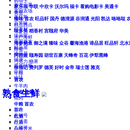
购物卡
首农干果
家乐福
华联
中欣卡
沃尔玛
福卡
看购电影卡
美通卡
果园农场
禽蛋
美荻斯
臻味
首农
旺品轩
国丹
德清源
谷润通
光阳
凯达
咯咯哒
百草味
糕点西点
稻香村
味多美
稻香村
宫颐府
华美
佳品堂
水产海鲜
果园老农
海参鲍鱼
御之满
臻味
众谷
馨海渔港
谛品居
旺品轩
北水
鲜品屋
蜂蜜
谛品居
阿茜娅
颐寿园
胡世百康
天蜂奇
百花
伊犁黑蜂
瑞庚
巧克力/糖果
爱慕纳斯
徐福记
费列罗
德芙
好时
金帝
瑞士莲
雅克
中粮
牛排
臻味
首农
牛羊肉
熟食生鲜
首农
佳康
猪肉
中粮
首农
首农
茶叶
天福号
红酒
月盛斋
红酒
八瑞祥
杂粮大米