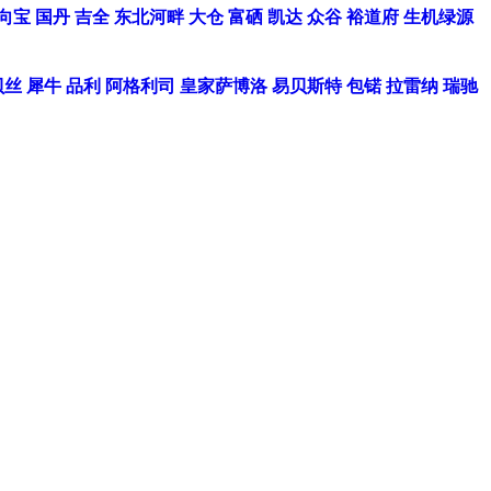
向宝
国丹
吉全
东北河畔
大仓
富硒
凯达
众谷
裕道府
生机绿源
贝丝
犀牛
品利
阿格利司
皇家萨博洛
易贝斯特
包锘
拉雷纳
瑞驰