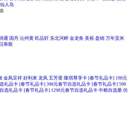
仙人岛
动
润通
国丹
沁州黄
旺品轩
东北河畔
金龙鱼
美裕
盘锦
万年贡米
贝蒂斯
旗
金凤呈祥
好利来
龙凤
五芳斋
隆琪尊享卡
[春节礼品卡] 198元
自选礼品卡
[春节礼品卡] 398元春节自选礼品卡
[春节礼品卡] 598
春节自选礼品卡
[春节礼品卡] 1298元春节自选礼品卡
中粮自选册
仿