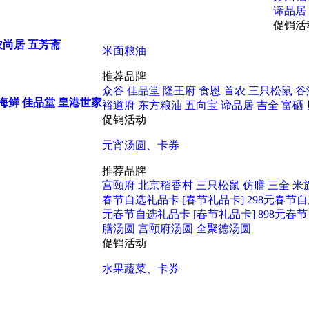
谛品居
促销活
农尚居
五芳斋
米面粮油
推荐品牌
众谷
佳品堂
隆王府
食恩
首农
三只松鼠
谷
海鲜
佳品堂
皇港世家
裕道府
东方粮油
五向宝
谛品居
吉全
富硒
促销活动
元宵汤圆、卡券
推荐品牌
宫颐府
北京稻香村
三只松鼠
仿膳
三全
米
春节自选礼品卡
[春节礼品卡] 298元春节
元春节自选礼品卡
[春节礼品卡] 898元
膳汤圆
宫颐府汤圆
全聚德汤圆
促销活动
水果蔬菜、卡券