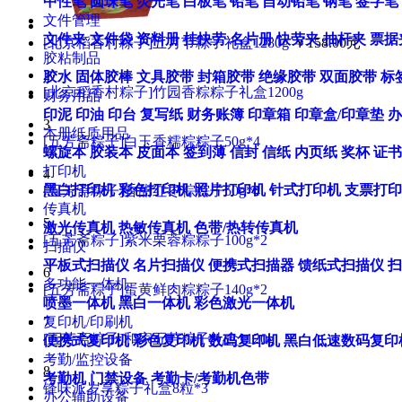
中性笔
圆珠笔
荧光笔
白板笔
铅笔
自动铅笔
钢笔
签字笔
文件管理
文件夹
文件袋
资料册
挂快劳
名片册
快劳夹
抽杆夹
票据
[北京稻香村粽子]五月节粽子礼盒1280g
￥158.00元
胶粘制品
2
胶水
固体胶棒
文具胶带
封箱胶带
绝缘胶带
双面胶带
标
[北京稻香村粽子]竹园香粽粽子礼盒1200g
财务用品
印泥
印油
印台
复写纸
财务账簿
印章箱
印章盒/印章垫
办
3
本册纸质用品
[五芳斋粽子]白玉香糯粽粽子50g*4
螺旋本
胶装本
皮面本
签到薄
信封
信纸
内页纸
奖杯
证书
打印机
4
黑白打印机
彩色打印机
照片打印机
针式打印机
支票打印
[五芳斋粽子]香甜红枣粽粽子50g*4
传真机
5
激光传真机
热敏传真机
色带/热转传真机
[五芳斋粽子]紫米栗蓉粽粽子100g*2
扫描仪
平板式扫描仪
名片扫描仪
便携式扫描器
馈纸式扫描仪
扫
6
多功能一体机
[五芳斋粽子]蛋黄鲜肉粽粽子140g*2
喷墨一体机
黑白一体机
彩色激光一体机
7
复印机/印刷机
[五芳斋粽子]和家五芳粽子礼盒1120g
便携式复印机
彩色复印机
数码复印机
黑白低速数码复印
考勤/监控设备
8
考勤机
门禁设备
考勤卡/考勤机色带
锋味派岁享粽子礼盒8粒*3
办公辅助设备