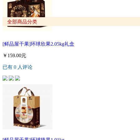
推荐品牌
促销活动
全部商品分类
[鲜品屋干果]环球欣果2.05kg礼盒
￥159.00元
已有 0 人评论
[鲜品屋干果]环球臻果1.01kg