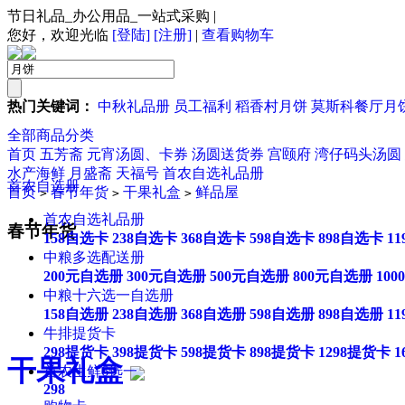
节日礼品_办公用品_一站式采购
|
您好，欢迎光临
[登陆]
[注册]
|
查看购物车
热门关键词：
中秋礼品册
员工福利
稻香村月饼
莫斯科餐厅月
全部商品分类
首页
五芳斋
元宵汤圆、卡券
汤圆送货券
宫颐府
湾仔码头汤圆
水产海鲜
月盛斋
天福号
首农自选礼品册
首农自选册
首页
春节年货
干果礼盒
鲜品屋
>
>
>
首农自选礼品册
春节年货
158自选卡
238自选卡
368自选卡
598自选卡
898自选卡
1
中粮多选配送册
200元自选册
300元自选册
500元自选册
800元自选册
10
中粮十六选一自选册
158自选册
238自选册
368自选册
598自选册
898自选册
1
牛排提货卡
298提货卡
398提货卡
598提货卡
898提货卡
1298提货卡
1
干果礼盒
首农生鲜6选一
298