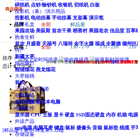
碎纸机
点钞/验钞机
收银机
切纸机
白板
商品筛选
投影机（幕）/演示用品
投影机
电动挂幕
手动挂幕
支架幕
演示笔
干果礼盒
品牌：
全部
鲜品屋
果园农场
美荻斯
首农干果
稻香村
果园老农
佳品堂
百草
熟食生鲜
首农
月盛斋
天福号
八瑞祥
金字火腿
福成
全聚德
德州扒
130 - 170
170 - 210
210 
价格：
全部
特产
新疆大枣
排序：
2018春节年货火热销售中……【
另【
杂粮大米礼盒
本商城所有礼品均可
首农干果
】
热销中！欢迎订购！
定制 【
】【
美荻斯干
海鲜送货
烟花爆竹
总计
8
个记录
熊猫烟花
燕龙烟花
大枣核桃
首农
三只松鼠送货劵
电脑整机
台式电脑
笔记本电脑
电脑配件
显示器
CPU
主板
显卡
硬盘
SSD固态硬盘
内存
机箱
电源
外设产品
ups电源
电脑耳麦
键盘/鼠标
摄像头
音箱
鼠标垫
线缆
手
[鲜品屋干果]环球茗果1.32kg
存储设备