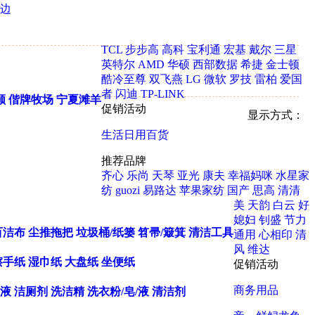
边
TCL
步步高
高科
宝利通
宏基
戴尔
三星
英特尔
AMD
华硕
西部数据
希捷
金士顿
酷冷至尊
双飞燕
LG
微软
罗技
雷柏
爱国
者
闪迪
TP-LINK
顺
偕牌牧场
宁夏滩羊
促销活动
显示方式：
生活日用百货
推荐品牌
齐心
乐尚
天琴
亚光
康夫
幸福妈咪
水星家
纺
guozi
易路达
苹果家纺
国产
思高
清清
美
天韵
白云
好
媳妇
钊盛
节力
百洁布
尘推拖把
垃圾桶/纸篓
笤帚/簸箕
清洁工具
通用
心相印
清
风
维达
擦手纸
湿巾纸
大盘纸
坐便纸
促销活动
商务用品
液
洁厕剂
洗洁精
洗衣粉/皂/液
清洁剂