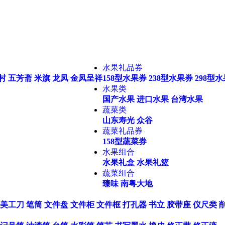
水果礼品券
村
五芳斋
米旗
龙凤
金凤呈祥
158型水果券
238型水果券
298型
水果类
国产水果
进口水果
台湾水果
蔬菜类
山东寿光
众谷
蔬菜礼品券
158型蔬菜券
水果组合
水果礼盒
水果礼篮
蔬菜组合
臻味
南粤大地
美工刀
笔筒
文件盘
文件柜
文件框
打孔器
书立
胶带座
仪尺类