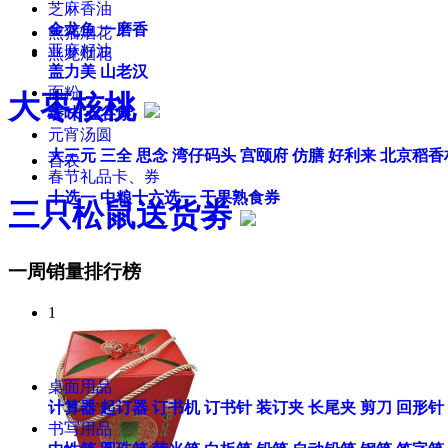
芝麻香油
金龙鱼
一磨香
熊猫烟花
亚麻籽油
燕龙烟花
盖力美
山老汉
面粉
大枣核桃
臻味
五谷康
元宵汤圆
大三元
三全
思念
湾仔码头
宫颐府
仿膳
好利来
北京稻香
首农
春节礼品卡、券
十选一
中粮十六选一
干果熟食券
三只松鼠送货劵
一周销量排行榜
1
桌面用品
计算器
起订器
订书机
订书针
装订夹
长尾夹
剪刀
回形针
书写用品