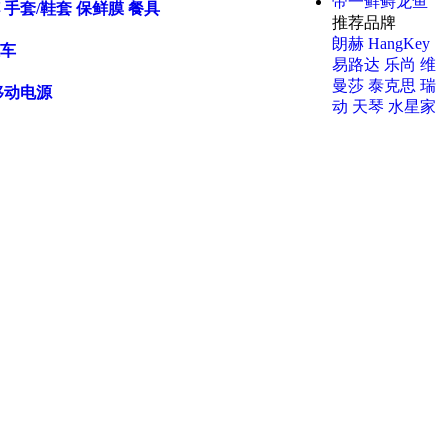
帝一鲜鲟龙鱼
手套/鞋套
保鲜膜
餐具
推荐品牌
朗赫
HangKey
车
易路达
乐尚
维
曼莎
泰克思
瑞
移动电源
动
天琴
水星家