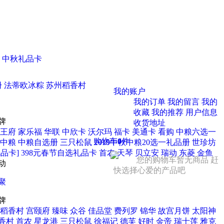
中秋礼品卡
册
法蒂欧冰粽
苏州稻香村
我的账户
我的订单
我的留言
我的
收藏
我的推荐
用户信息
牌
收货地址
王府
家乐福
华联
中欣卡
沃尔玛
福卡
美通卡
看购
中粮六选一
购物车
0
件
中粮
中粮自选册
三只松鼠
2019中秋中粮20选一礼品册
世珍坊
品卡] 398元春节自选礼品卡
首农
天琴
贝立安
瑞动
东菱
金鱼
您的购物车暂无商品 赶
动
快选择心爱的产品吧
聚
牌
稻香村
宫颐府
臻味
众谷
佳品堂
费列罗
锦华
故宫月饼
太阳神
香村
首农
星龙港
三只松鼠
徐福记
德芙
好时
金帝
瑞士莲
雅克