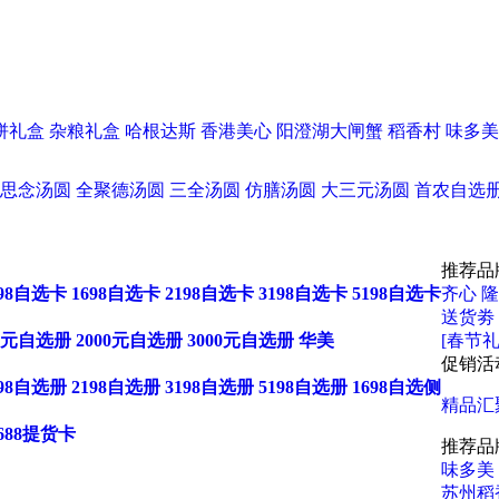
饼礼盒
杂粮礼盒
哈根达斯
香港美心
阳澄湖大闸蟹
稻香村
味多美
思念汤圆
全聚德汤圆
三全汤圆
仿膳汤圆
大三元汤圆
首农自选
推荐品
198自选卡
1698自选卡
2198自选卡
3198自选卡
5198自选卡
齐心
隆
送货劵
00元自选册
2000元自选册
3000元自选册
华美
[春节礼
促销活
198自选册
2198自选册
3198自选册
5198自选册
1698自选侧
精品汇
688提货卡
推荐品
味多美
苏州稻