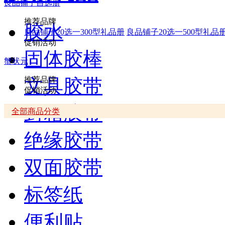
良品铺子自选册
推荐品牌
胶水
良品铺子20选一300型礼品册
良品铺子20选一500型礼品
促销活动
固体胶棒
蟹状元
文具胶带
推荐品牌
促销活动
封箱胶带
全部商品分类
绝缘胶带
双面胶带
标签纸
便利贴