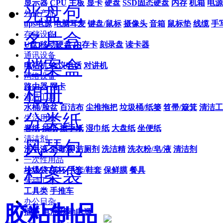
显示器
CPU
主板
显卡
硬盘
SSD固态硬盘
内存
机箱
电源
光盘包
外设产品
ups电源
电脑耳麦
键盘/鼠标
摄像头
音箱
鼠标垫
线缆
手
名片盒
存储设备
U盘
移动硬盘
内存卡
刻录盘
读卡器
通讯设备
档案盒
电话机
会议电话
对讲机
网络设备
路由器
网卡
相册
清洁工具
水桶/脸盆
百洁布
尘推拖把
垃圾桶/纸篓
笤帚/簸箕
清洁工
分类纸
生活用纸
卷纸
抽纸
擦手纸
湿巾纸
大盘纸
坐便纸
清洁剂
风琴包
洗手液
消毒液
洁厕剂
洗洁精
洗衣粉/皂/液
清洁剂
一次性用品
档案袋
垃圾袋
纸杯
手套/鞋套
保鲜膜
餐具
劳动工具
工具类
手推车
办公日杂
胶粘制品
插座
电池
移动电源