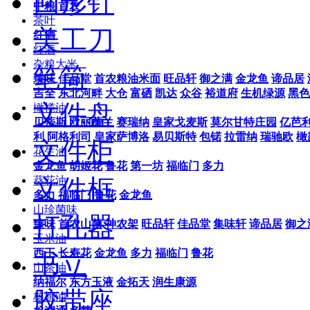
回形针
中粮
首农
茶叶
美工刀
红酒
红酒
杂粮大米
笔筒
臻味
佳品堂
首农粮油米面
旺品轩
御之满
金龙鱼
谛品居
吉全
东北河畔
大仓
富硒
凯达
众谷
裕道府
生机绿源
黑色
文件盘
橄榄油
贝蒂斯
欧丽薇兰
赛瑞纳
皇家戈麦斯
莫尔甘特庄园
亿芭
利
阿格利司
皇家萨博洛
易贝斯特
包锘
拉雷纳
瑞驰欧
橄
文件柜
花生油
金龙鱼
胡姬花
鲁花
第一坊
福临门
多力
文件框
葵花油
多力
福临门
鲁花
金龙鱼
山珍菌味
打孔器
臻味
首农山菌
神农架
旺品轩
佳品堂
集味轩
谛品居
御之
玉米油
西王
长寿花
金龙鱼
多力
福临门
鲁花
书立
山茶油
纳福尔
东方玉液
金拓天
润生康源
胶带座
核桃油