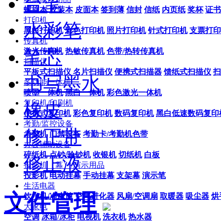
台笔
螺旋本
胶装本
皮面本
签到薄
信封
信纸
内页纸
奖杯
证书
打印机
水彩笔
黑白打印机
彩色打印机
照片打印机
针式打印机
支票打印
传真机
笔芯
激光传真机
热敏传真机
色带/热转传真机
扫描仪
平板式扫描仪
名片扫描仪
便携式扫描器
馈纸式扫描仪
扫
书写墨水
多功能一体机
喷墨一体机
黑白一体机
彩色激光一体机
复印机/印刷机
橡皮
便携式复印机
彩色复印机
数码复印机
黑白低速数码复印
考勤/监控设备
修正带
考勤机
门禁设备
考勤卡/考勤机色带
办公辅助设备
碎纸机
点钞/验钞机
收银机
切纸机
白板
修正液
投影机（幕）/演示用品
投影机
电动挂幕
手动挂幕
支架幕
演示笔
生活电器
文件管理
饮水机/净水筒
空气进化器
风扇/空调扇
取暖器
吸尘器
烘
大家电
空调
冰箱/冰柜
电视机
洗衣机
热水器