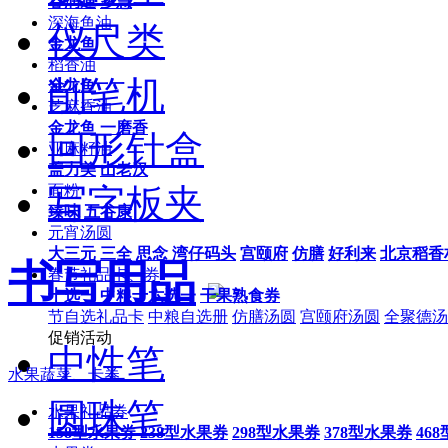
谷润通
多慧
深海鱼油
仪尺类
金龙鱼
稻香油
削笔机
金龙鱼
芝麻香油
金龙鱼
一磨香
回形针盒
亚麻籽油
盖力美
山老汉
写字板夹
面粉
臻味
五谷康
元宵汤圆
大三元
三全
思念
湾仔码头
宫颐府
仿膳
好利来
北京稻香
书写用品
春节礼品卡、券
十选一
中粮十六选一
干果熟食券
节自选礼品卡
中粮自选册
仿膳汤圆
宫颐府汤圆
全聚德汤
促销活动
中性笔
水果蔬菜、卡券
圆珠笔
水果礼品券
158型水果券
238型水果券
298型水果券
378型水果券
46