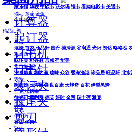
购物卡
家乐福
华联
中欣卡
沃尔玛
福卡
看购电影卡
美通卡
瑞动
东菱
金鱼
计算器
促销活动
精品汇聚
起订器
禽蛋
臻味
首农
旺品轩
国丹
德清源
谷润通
光阳
凯达
咯咯哒
订书机
糕点西点
味多美
稻香村
宫颐府
华美
订书针
水产海鲜
海参鲍鱼
御之满
臻味
众谷
馨海渔港
谛品居
旺品轩
北水
蜂蜜
装订夹
阿茜娅
颐寿园
胡世百康
天蜂奇
百花
伊犁黑蜂
巧克力/糖果
长尾夹
徐福记
费列罗
德芙
好时
金帝
瑞士莲
雅克
牛排
首农
剪刀
牛羊肉
首农
佳康
猪肉