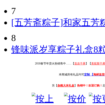
7
[五芳斋粽子]和家五芳粽
8
锋味派岁享粽子礼盒8粒
2018春节年货火热销售中……【
首农干果
】【
美荻斯干
本商城所有礼品均可
定制 【
海鲜送货
另【
杂粮大米礼盒
】
热销中！欢迎订购！