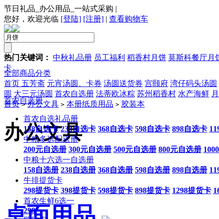
节日礼品_办公用品_一站式采购
|
您好，欢迎光临
[登陆]
[注册]
|
查看购物车
热门关键词：
中秋礼品册
员工福利
稻香村月饼
莫斯科餐厅月
卡
全部商品分类
首页
五芳斋
元宵汤圆、卡券
汤圆送货券
宫颐府
湾仔码头汤圆
圆
大三元汤圆
首农自选册
法蒂欧冰粽
苏州稻香村
水产海鲜
月
首农自选册
首页
办公文具
本册纸质用品
胶装本
>
>
>
首农自选礼品册
办公文具
158自选卡
238自选卡
368自选卡
598自选卡
898自选卡
1
中粮多选配送册
200元自选册
300元自选册
500元自选册
800元自选册
10
中粮十六选一自选册
158自选册
238自选册
368自选册
598自选册
898自选册
1
牛排提货卡
298提货卡
398提货卡
598提货卡
898提货卡
1298提货卡
1
首农生鲜6选一
桌面用品
298