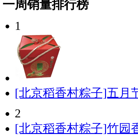
一周销量排行榜
1
[北京稻香村粽子]五月节
2
[北京稻香村粽子]竹园香