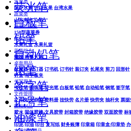
水果类
荧光笔
国产水果
进口水果
台湾水果
蔬菜类
白板笔
山东寿光
众谷
蔬菜礼品券
158型蔬菜券
铅笔
水果组合
水果礼盒
水果礼篮
自动铅笔
蔬菜组合
臻味
南粤大地
桌面用品
钢笔
计算器
起订器
订书机
订书针
装订夹
长尾夹
剪刀
回形针
针盒
写字板夹
书写用品
签字笔
中性笔
圆珠笔
荧光笔
白板笔
铅笔
自动铅笔
钢笔
签字笔
文件管理
记号笔
文件夹
文件袋
资料册
挂快劳
名片册
快劳夹
抽杆夹
票据
胶粘制品
胶水
固体胶棒
文具胶带
封箱胶带
绝缘胶带
双面胶带
标
油漆笔
财务用品
印泥
印油
印台
复写纸
财务账簿
印章箱
印章盒/印章垫
办
本册纸质用品