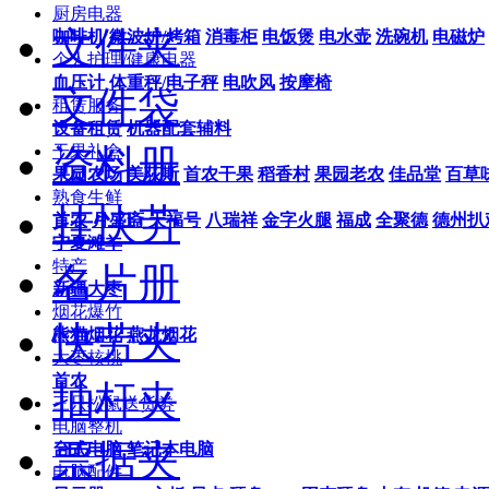
厨房电器
文件夹
咖啡机
微波炉/烤箱
消毒柜
电饭煲
电水壶
洗碗机
电磁炉
个人护理/健康电器
血压计
体重秤/电子秤
电吹风
按摩椅
文件袋
租赁服务
设备租赁
机器配套辅料
资料册
干果礼盒
果园农场
美荻斯
首农干果
稻香村
果园老农
佳品堂
百草
熟食生鲜
挂快劳
首农
月盛斋
天福号
八瑞祥
金字火腿
福成
全聚德
德州扒
宁夏滩羊
特产
名片册
新疆大枣
烟花爆竹
快劳夹
熊猫烟花
燕龙烟花
大枣核桃
首农
抽杆夹
三只松鼠送货劵
电脑整机
票据夹
台式电脑
笔记本电脑
电脑配件