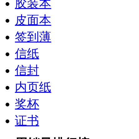
胶装本
皮面本
签到薄
信纸
信封
内页纸
奖杯
证书