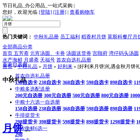
节日礼品_办公用品_一站式采购
|
您好，欢迎光临
[登陆]
[注册]
|
查看购物车
热门关键词：
中秋礼品册
员工福利
稻香村月饼
莫斯科餐厅月
全部商品分类
首页
五芳斋
元宵汤圆、卡券
汤圆送货券
宫颐府
湾仔码头汤圆
水产海鲜
月盛斋
天福号
首农自选礼品册
首农自选册
首页
中秋礼品
月饼
好利来
[好利来月饼]礼遇金秋月饼礼盒
>
>
>
>
首农自选礼品册
中秋礼品
158自选卡
238自选卡
368自选卡
598自选卡
898自选卡
1
中粮多选配送册
200元自选册
300元自选册
500元自选册
800元自选册
10
中粮十六选一自选册
158自选册
238自选册
368自选册
598自选册
898自选册
1
牛排提货卡
298提货卡
398提货卡
598提货卡
898提货卡
1298提货卡
1
月饼
首农生鲜6选一
298