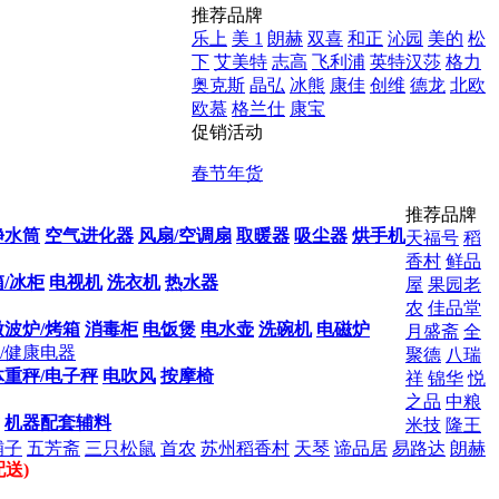
推荐品牌
乐上
美 1
朗赫
双喜
和正
沁园
美的
松
下
艾美特
志高
飞利浦
英特汉莎
格力
奥克斯
晶弘
冰熊
康佳
创维
德龙
北欧
欧慕
格兰仕
康宝
促销活动
春节年货
推荐品牌
净水筒
空气进化器
风扇/空调扇
取暖器
吸尘器
烘手机
天福号
稻
香村
鲜品
/冰柜
电视机
洗衣机
热水器
屋
果园老
农
佳品堂
微波炉/烤箱
消毒柜
电饭煲
电水壶
洗碗机
电磁炉
月盛斋
全
/健康电器
聚德
八瑞
体重秤/电子秤
电吹风
按摩椅
祥
锦华
悦
之品
中粮
机器配套辅料
米技
隆王
铺子
五芳斋
三只松鼠
首农
苏州稻香村
天琴
谛品居
易路达
朗赫
送)