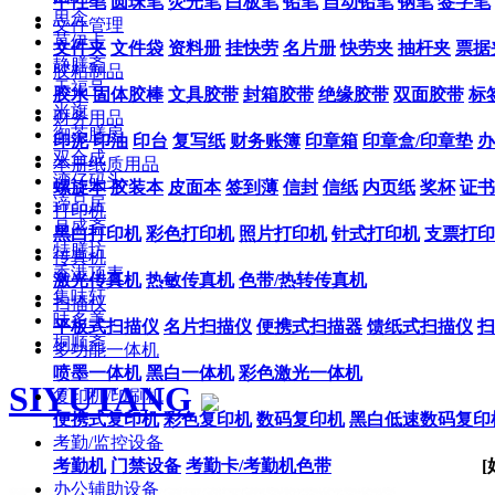
中性笔
圆珠笔
荧光笔
白板笔
铅笔
自动铅笔
钢笔
签字笔
思念
文件管理
莫伊卡
文件夹
文件袋
资料册
挂快劳
名片册
快劳夹
抽杆夹
票据
静膳斋
胶粘制品
天福号
胶水
固体胶棒
文具胶带
封箱胶带
绝缘胶带
双面胶带
标
米旗
财务用品
御茶膳房
印泥
印油
印台
复写纸
财务账簿
印章箱
印章盒/印章垫
办
双合成
本册纸质用品
湾仔码头
螺旋本
胶装本
皮面本
签到薄
信封
信纸
内页纸
奖杯
证书
谛品居
打印机
月盛斋
黑白打印机
彩色打印机
照片打印机
针式打印机
支票打印
特膳坊
传真机
香港顶麦
激光传真机
热敏传真机
色带/热转传真机
集味轩
扫描仪
味多美
平板式扫描仪
名片扫描仪
便携式扫描器
馈纸式扫描仪
扫
桐顺斋
多功能一体机
喷墨一体机
黑白一体机
彩色激光一体机
SIYUTANG
复印机/印刷机
便携式复印机
彩色复印机
数码复印机
黑白低速数码复印
考勤/监控设备
考勤机
门禁设备
考勤卡/考勤机色带
办公辅助设备