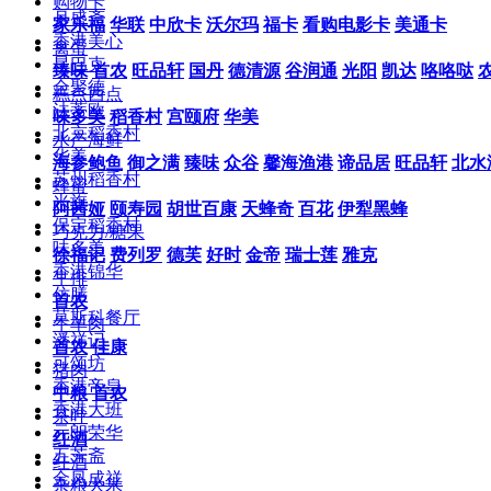
购物卡
月盛斋
家乐福
华联
中欣卡
沃尔玛
福卡
看购电影卡
美通卡
香港美心
禽蛋
星巴克
臻味
首农
旺品轩
国丹
德清源
谷润通
光阳
凯达
咯咯哒
全聚德
糕点西点
法蒂欧
味多美
稻香村
宫颐府
华美
北京稻香村
水产海鲜
华美
海参鲍鱼
御之满
臻味
众谷
馨海渔港
谛品居
旺品轩
北水
苏州稻香村
蜂蜜
米旗
阿茜娅
颐寿园
胡世百康
天蜂奇
百花
伊犁黑蜂
保定稻香村
巧克力/糖果
味多美
徐福记
费列罗
德芙
好时
金帝
瑞士莲
雅克
香港锦华
牛排
仿膳
首农
莫斯科餐厅
牛羊肉
潘祥记
首农
佳康
可颂坊
猪肉
香港帝皇
中粮
首农
香港大班
茶叶
元朗荣华
红酒
五芳斋
红酒
金凤成祥
杂粮大米