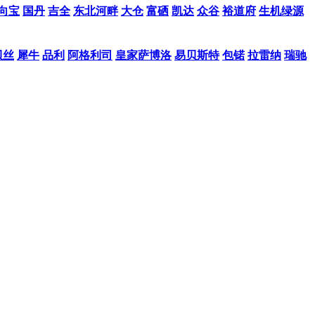
向宝
国丹
吉全
东北河畔
大仓
富硒
凯达
众谷
裕道府
生机绿源
贝丝
犀牛
品利
阿格利司
皇家萨博洛
易贝斯特
包锘
拉雷纳
瑞驰