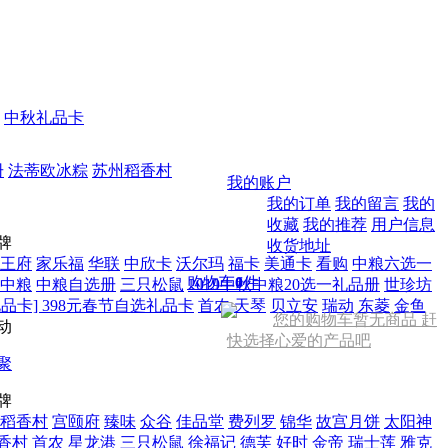
中秋礼品卡
册
法蒂欧冰粽
苏州稻香村
我的账户
我的订单
我的留言
我的
收藏
我的推荐
用户信息
牌
收货地址
王府
家乐福
华联
中欣卡
沃尔玛
福卡
美通卡
看购
中粮六选一
购物车
0
件
中粮
中粮自选册
三只松鼠
2019中秋中粮20选一礼品册
世珍坊
品卡] 398元春节自选礼品卡
首农
天琴
贝立安
瑞动
东菱
金鱼
您的购物车暂无商品 赶
动
快选择心爱的产品吧
聚
牌
稻香村
宫颐府
臻味
众谷
佳品堂
费列罗
锦华
故宫月饼
太阳神
香村
首农
星龙港
三只松鼠
徐福记
德芙
好时
金帝
瑞士莲
雅克