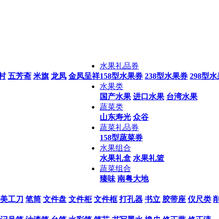
水果礼品券
村
五芳斋
米旗
龙凤
金凤呈祥
158型水果券
238型水果券
298型
水果类
国产水果
进口水果
台湾水果
蔬菜类
山东寿光
众谷
蔬菜礼品券
158型蔬菜券
水果组合
水果礼盒
水果礼篮
蔬菜组合
臻味
南粤大地
美工刀
笔筒
文件盘
文件柜
文件框
打孔器
书立
胶带座
仪尺类