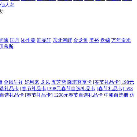
仙人岛
动
润通
国丹
沁州黄
旺品轩
东北河畔
金龙鱼
美裕
盘锦
万年贡米
贝蒂斯
旗
金凤呈祥
好利来
龙凤
五芳斋
隆琪尊享卡
[春节礼品卡] 198元
自选礼品卡
[春节礼品卡] 398元春节自选礼品卡
[春节礼品卡] 598
春节自选礼品卡
[春节礼品卡] 1298元春节自选礼品卡
中粮自选册
仿