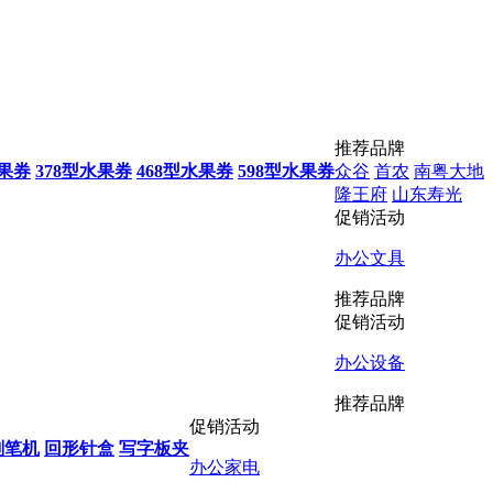
推荐品牌
水果券
378型水果券
468型水果券
598型水果券
众谷
首农
南粤大地
隆王府
山东寿光
促销活动
办公文具
推荐品牌
促销活动
办公设备
推荐品牌
促销活动
削笔机
回形针盒
写字板夹
办公家电