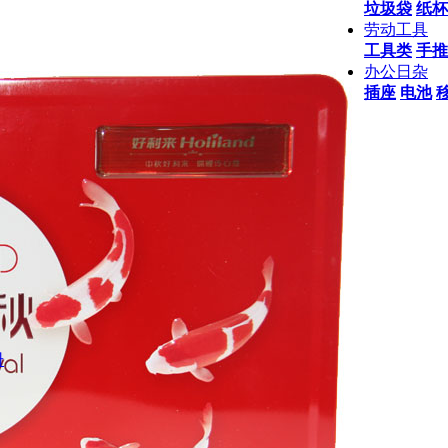
垃圾袋
纸杯
劳动工具
工具类
手推
办公日杂
插座
电池
册