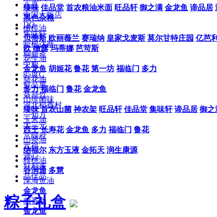
八喜
臻味
佳品堂
首农粮油米面
旺品轩
御之满
金龙鱼
谛品居
中国大饭店
黑色杂粮
DQ
橄榄油
集味轩
贝蒂斯
欧丽薇兰
赛瑞纳
皇家戈麦斯
莫尔甘特庄园
亿芭
哈根达斯
欧
橄露
玛蒂娜
芭苛斯
桐顺斋
花生油
中粮
金龙鱼
胡姬花
鲁花
第一坊
福临门
多力
85度C
葵花油
鲜品屋
多力
福临门
鲁花
金龙鱼
聂鼎竹
山珍菌味
河北稻香村
臻味
首农山菌
神农架
旺品轩
佳品堂
集味轩
谛品居
御之
一知万
玉米油
大三元
西王
长寿花
金龙鱼
多力
福临门
鲁花
宫颐府
山茶油
元祖
纳福尔
东方玉液
金拓天
润生康源
溏心
核桃油
好利来
谷润通
多慧
品佳品
深海鱼油
金龙鱼
粽子礼盒
稻香油
金龙鱼