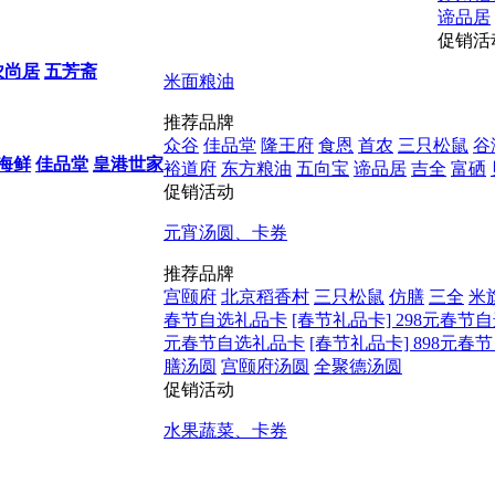
谛品居
促销活
农尚居
五芳斋
米面粮油
推荐品牌
众谷
佳品堂
隆王府
食恩
首农
三只松鼠
谷
海鲜
佳品堂
皇港世家
裕道府
东方粮油
五向宝
谛品居
吉全
富硒
促销活动
元宵汤圆、卡券
推荐品牌
宫颐府
北京稻香村
三只松鼠
仿膳
三全
米
春节自选礼品卡
[春节礼品卡] 298元春节
元春节自选礼品卡
[春节礼品卡] 898元
膳汤圆
宫颐府汤圆
全聚德汤圆
促销活动
水果蔬菜、卡券