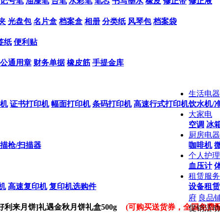
记号笔
油漆笔
台笔
水彩笔
笔芯
书写墨水
橡皮
修正带
修正液
夹
光盘包
名片盒
档案盒
相册
分类纸
风琴包
档案袋
签纸
便利贴
公通用章
财务单据
橡皮筋
手提金库
生活电器
机
证书打印机
幅面打印机
条码打印机
高速行式打印机
饮水机/
大家电
空调
冰箱
厨房电器
描枪/扫描器
咖啡机
个人护理
血压计
租赁服务
机
高速复印机
复印机选购件
设备租赁
府
良品
[好利来月饼]礼遇金秋月饼礼盒500g
(可购买送货券，全国免费配
促销活动