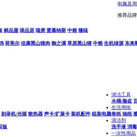
电脑及周
推荐品牌
味
鲜品屋
谛品居
瑞庚
爱慕纳斯
中粮
臻味
鸡
荷美尔
佳康黑山猪肉
御之满
草原黑山猪
中粮
生机绿源
东来
清洁工具
水桶/脸盆
生活用纸
刻录机/光驱
散热器
声卡/扩展卡
装机配件
组装电脑
卷纸
抽纸
清洁剂
写板
洗手液
消毒
一次性用品