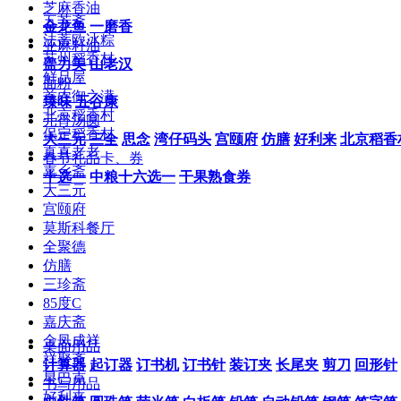
芝麻香油
五芳斋
金龙鱼
一磨香
法蒂欧冰粽
亚麻籽油
苏州稻香村
盖力美
山老汉
鲜品屋
面粉
首农御之满
臻味
五谷康
北京稻香村
元宵汤圆
保定稻香村
大三元
三全
思念
湾仔码头
宫颐府
仿膳
好利来
北京稻香
真真老老
春节礼品卡、券
嘉乡斋
十选一
中粮十六选一
干果熟食券
大三元
宫颐府
莫斯科餐厅
全聚德
仿膳
三珍斋
85度C
嘉庆斋
金凤成祥
桌面用品
祥聚斋
计算器
起订器
订书机
订书针
装订夹
长尾夹
剪刀
回形针
星巴克
书写用品
好利来