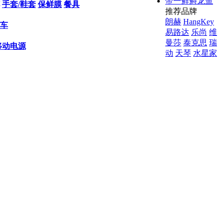
帝一鲜鲟龙鱼
手套/鞋套
保鲜膜
餐具
推荐品牌
朗赫
HangKey
车
易路达
乐尚
维
曼莎
泰克思
瑞
移动电源
动
天琴
水星家