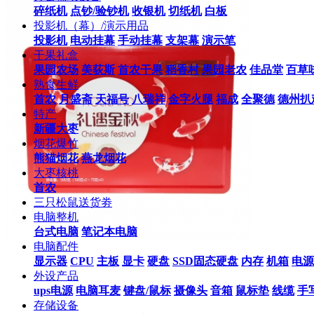
碎纸机
点钞/验钞机
收银机
切纸机
白板
投影机（幕）/演示用品
投影机
电动挂幕
手动挂幕
支架幕
演示笔
干果礼盒
果园农场
美荻斯
首农干果
稻香村
果园老农
佳品堂
百草
熟食生鲜
首农
月盛斋
天福号
八瑞祥
金字火腿
福成
全聚德
德州扒
特产
新疆大枣
烟花爆竹
熊猫烟花
燕龙烟花
大枣核桃
首农
三只松鼠送货劵
电脑整机
台式电脑
笔记本电脑
电脑配件
显示器
CPU
主板
显卡
硬盘
SSD固态硬盘
内存
机箱
电源
外设产品
ups电源
电脑耳麦
键盘/鼠标
摄像头
音箱
鼠标垫
线缆
手
存储设备