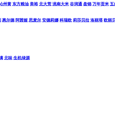
沁州黄
东方粮油
美裕
北大荒
洮南大米
谷润通
盘锦
万年贡米
五
利
惠尔德
阿茜娅
思麦尔
安德莉娜
科瑞欧
莉莎贝拉
洛丽塔
欧丽
满
北味
生机绿源