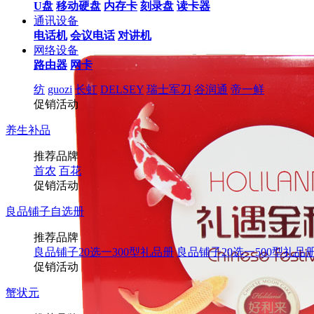
U盘
移动硬盘
内存卡
刻录盘
读卡器
通讯设备
电话机
会议电话
对讲机
网络设备
路由器
网卡
纺
guozi
长虹
DELSEY
瑞士军刀
谷润通
帝一鲜
促销活动
养生补品
推荐品牌
首农
百花
促销活动
良品铺子自选册
推荐品牌
良品铺子20选一300型礼品册
良品铺子20选一500型礼品
促销活动
蟹状元