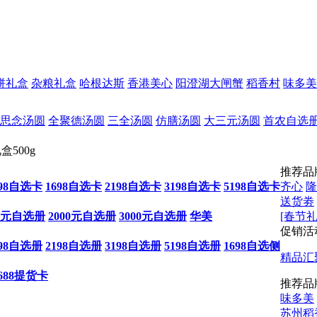
饼礼盒
杂粮礼盒
哈根达斯
香港美心
阳澄湖大闸蟹
稻香村
味多美
思念汤圆
全聚德汤圆
三全汤圆
仿膳汤圆
大三元汤圆
首农自选
500g
推荐品
198自选卡
1698自选卡
2198自选卡
3198自选卡
5198自选卡
齐心
隆
送货劵
00元自选册
2000元自选册
3000元自选册
华美
[春节礼
促销活
198自选册
2198自选册
3198自选册
5198自选册
1698自选侧
精品汇
688提货卡
推荐品
味多美
苏州稻