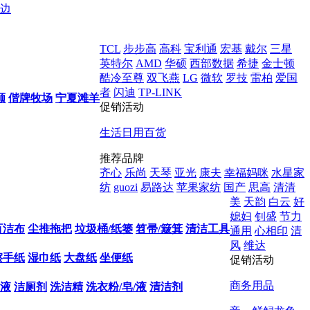
边
TCL
步步高
高科
宝利通
宏基
戴尔
三星
英特尔
AMD
华硕
西部数据
希捷
金士顿
酷冷至尊
双飞燕
LG
微软
罗技
雷柏
爱国
者
闪迪
TP-LINK
顺
偕牌牧场
宁夏滩羊
促销活动
生活日用百货
推荐品牌
齐心
乐尚
天琴
亚光
康夫
幸福妈咪
水星家
纺
guozi
易路达
苹果家纺
国产
思高
清清
美
天韵
白云
好
媳妇
钊盛
节力
百洁布
尘推拖把
垃圾桶/纸篓
笤帚/簸箕
清洁工具
通用
心相印
清
风
维达
擦手纸
湿巾纸
大盘纸
坐便纸
促销活动
商务用品
液
洁厕剂
洗洁精
洗衣粉/皂/液
清洁剂