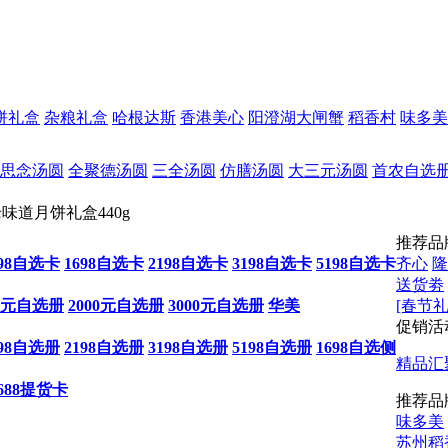
饼礼盒
杂粮礼盒
哈根达斯
香港美心
阳澄湖大闸蟹
稻香村
味多美
思念汤圆
全聚德汤圆
三全汤圆
仿膳汤圆
大三元汤圆
首农自选
味道月饼礼盒440g
推荐品
198自选卡
1698自选卡
2198自选卡
3198自选卡
5198自选卡
齐心
隆
送货劵
00元自选册
2000元自选册
3000元自选册
华美
[春节礼
促销活
198自选册
2198自选册
3198自选册
5198自选册
1698自选侧
精品汇
688提货卡
推荐品
味多美
苏州稻