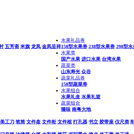
水果礼品券
村
五芳斋
米旗
龙凤
金凤呈祥
158型水果券
238型水果券
298型
水果类
国产水果
进口水果
台湾水果
蔬菜类
山东寿光
众谷
蔬菜礼品券
158型蔬菜券
水果组合
水果礼盒
水果礼篮
蔬菜组合
臻味
南粤大地
美工刀
笔筒
文件盘
文件柜
文件框
打孔器
书立
胶带座
仪尺类