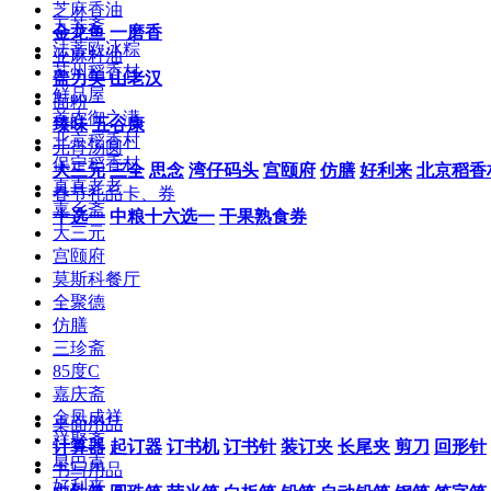
芝麻香油
五芳斋
金龙鱼
一磨香
法蒂欧冰粽
亚麻籽油
苏州稻香村
盖力美
山老汉
鲜品屋
面粉
首农御之满
臻味
五谷康
北京稻香村
元宵汤圆
保定稻香村
大三元
三全
思念
湾仔码头
宫颐府
仿膳
好利来
北京稻香
真真老老
春节礼品卡、券
嘉乡斋
十选一
中粮十六选一
干果熟食券
大三元
宫颐府
莫斯科餐厅
全聚德
仿膳
三珍斋
85度C
嘉庆斋
金凤成祥
桌面用品
祥聚斋
计算器
起订器
订书机
订书针
装订夹
长尾夹
剪刀
回形针
星巴克
书写用品
好利来