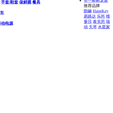
帝一鲜鲟龙鱼
手套/鞋套
保鲜膜
餐具
推荐品牌
朗赫
HangKey
车
易路达
乐尚
维
曼莎
泰克思
瑞
移动电源
动
天琴
水星家