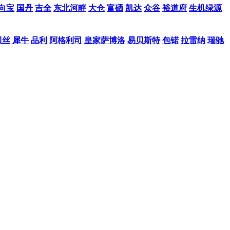
向宝
国丹
吉全
东北河畔
大仓
富硒
凯达
众谷
裕道府
生机绿源
贝丝
犀牛
品利
阿格利司
皇家萨博洛
易贝斯特
包锘
拉雷纳
瑞驰