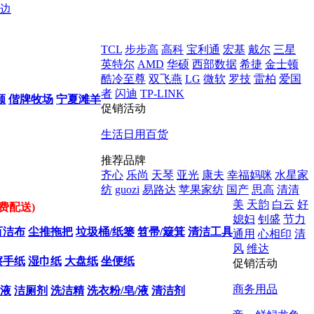
边
TCL
步步高
高科
宝利通
宏基
戴尔
三星
英特尔
AMD
华硕
西部数据
希捷
金士顿
酷冷至尊
双飞燕
LG
微软
罗技
雷柏
爱国
者
闪迪
TP-LINK
顺
偕牌牧场
宁夏滩羊
促销活动
生活日用百货
推荐品牌
齐心
乐尚
天琴
亚光
康夫
幸福妈咪
水星家
纺
guozi
易路达
苹果家纺
国产
思高
清清
美
天韵
白云
好
费配送)
媳妇
钊盛
节力
百洁布
尘推拖把
垃圾桶/纸篓
笤帚/簸箕
清洁工具
通用
心相印
清
风
维达
擦手纸
湿巾纸
大盘纸
坐便纸
促销活动
商务用品
液
洁厕剂
洗洁精
洗衣粉/皂/液
清洁剂