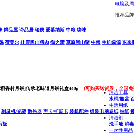
电脑及周
推荐品牌
味
鲜品屋
谛品居
瑞庚
爱慕纳斯
中粮
臻味
鸡
荷美尔
佳康黑山猪肉
御之满
草原黑山猪
中粮
生机绿源
东来
京稻香村月饼]传承老味道月饼礼盒440g
(可购买送货券，全国免
清洁工具
水桶/脸盆
生活用纸
刻录机/光驱
散热器
声卡/扩展卡
装机配件
组装电脑
卷纸
抽纸
清洁剂
写板
洗手液
消毒
一次性用品