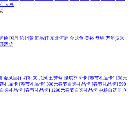
仙人岛
动
润通
国丹
沁州黄
旺品轩
东北河畔
金龙鱼
美裕
盘锦
万年贡米
贝蒂斯
旗
金凤呈祥
好利来
龙凤
五芳斋
隆琪尊享卡
[春节礼品卡] 198元
自选礼品卡
[春节礼品卡] 398元春节自选礼品卡
[春节礼品卡] 598
春节自选礼品卡
[春节礼品卡] 1298元春节自选礼品卡
中粮自选册
仿