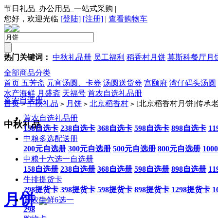
节日礼品_办公用品_一站式采购
|
您好，欢迎光临
[登陆]
[注册]
|
查看购物车
热门关键词：
中秋礼品册
员工福利
稻香村月饼
莫斯科餐厅月
全部商品分类
首页
五芳斋
元宵汤圆、卡券
汤圆送货券
宫颐府
湾仔码头汤圆
水产海鲜
月盛斋
天福号
首农自选礼品册
首农自选册
首页
中秋礼品
月饼
北京稻香村
[北京稻香村月饼]传承老
>
>
>
>
首农自选礼品册
中秋礼品
158自选卡
238自选卡
368自选卡
598自选卡
898自选卡
1
中粮多选配送册
200元自选册
300元自选册
500元自选册
800元自选册
10
中粮十六选一自选册
158自选册
238自选册
368自选册
598自选册
898自选册
1
牛排提货卡
298提货卡
398提货卡
598提货卡
898提货卡
1298提货卡
1
月饼
首农生鲜6选一
298