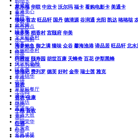
购物卡
月盛斋
家乐福
华联
中欣卡
沃尔玛
福卡
看购电影卡
美通卡
香港美心
禽蛋
星巴克
臻味
首农
旺品轩
国丹
德清源
谷润通
光阳
凯达
咯咯哒
全聚德
糕点西点
法蒂欧
味多美
稻香村
宫颐府
华美
北京稻香村
水产海鲜
华美
海参鲍鱼
御之满
臻味
众谷
馨海渔港
谛品居
旺品轩
北水
苏州稻香村
蜂蜜
米旗
阿茜娅
颐寿园
胡世百康
天蜂奇
百花
伊犁黑蜂
保定稻香村
巧克力/糖果
味多美
徐福记
费列罗
德芙
好时
金帝
瑞士莲
雅克
香港锦华
牛排
仿膳
首农
莫斯科餐厅
牛羊肉
潘祥记
首农
佳康
可颂坊
猪肉
香港帝皇
中粮
首农
香港大班
茶叶
元朗荣华
红酒
五芳斋
红酒
金凤成祥
杂粮大米