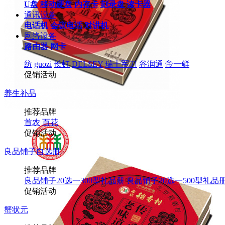
U盘
移动硬盘
内存卡
刻录盘
读卡器
通讯设备
电话机
会议电话
对讲机
网络设备
路由器
网卡
纺
guozi
长虹
DELSEY
瑞士军刀
谷润通
帝一鲜
促销活动
养生补品
推荐品牌
首农
百花
促销活动
良品铺子自选册
推荐品牌
良品铺子20选一300型礼品册
良品铺子20选一500型礼品
促销活动
蟹状元