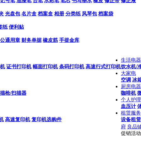
记号笔
油漆笔
台笔
水彩笔
笔芯
书写墨水
橡皮
修正带
修正液
夹
光盘包
名片盒
档案盒
相册
分类纸
风琴包
档案袋
签纸
便利贴
公通用章
财务单据
橡皮筋
手提金库
生活电器
机
证书打印机
幅面打印机
条码打印机
高速行式打印机
饮水机/
大家电
空调
冰箱
厨房电器
描枪/扫描器
咖啡机
个人护理
血压计
租赁服务
机
高速复印机
复印机选购件
设备租赁
府
良品
促销活动