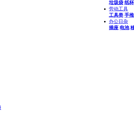
垃圾袋
纸杯
劳动工具
工具类
手推
办公日杂
插座
电池
册