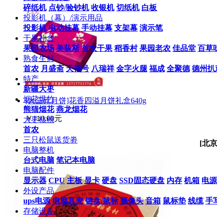
碎纸机
点钞/验钞机
收银机
切纸机
白板
投影机（幕）/演示用品
投影机
电动挂幕
手动挂幕
支架幕
演示笔
干果礼盒
果园农场
美荻斯
首农干果
稻香村
果园老农
佳品堂
百草
熟食生鲜
首农
月盛斋
天福号
八瑞祥
金字火腿
福成
全聚德
德州扒
特产
新疆大枣
烟花爆竹
[大三元月饼]花香四溢月饼礼盒640g
熊猫烟花
燕龙烟花
￥110.00元
大枣核桃
首农
三只松鼠送货劵
[北
电脑整机
台式电脑
笔记本电脑
电脑配件
显示器
CPU
主板
显卡
硬盘
SSD固态硬盘
内存
机箱
电源
外设产品
ups电源
电脑耳麦
键盘/鼠标
摄像头
音箱
鼠标垫
线缆
手
存储设备