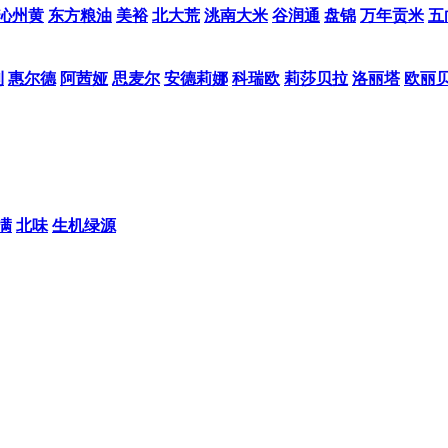
沁州黄
东方粮油
美裕
北大荒
洮南大米
谷润通
盘锦
万年贡米
五
利
惠尔德
阿茜娅
思麦尔
安德莉娜
科瑞欧
莉莎贝拉
洛丽塔
欧丽
满
北味
生机绿源