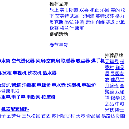
推荐品牌
乐上
美 1
朗赫
双喜
和正
沁园
美的
松
下
艾美特
志高
飞利浦
英特汉莎
格力
奥克斯
晶弘
冰熊
康佳
创维
德龙
北欧
欧慕
格兰仕
康宝
促销活动
春节年货
推荐品牌
净水筒
空气进化器
风扇/空调扇
取暖器
吸尘器
烘手机
天福号
稻
香村
鲜品
/冰柜
电视机
洗衣机
热水器
屋
果园老
农
佳品堂
微波炉/烤箱
消毒柜
电饭煲
电水壶
洗碗机
电磁炉
月盛斋
全
/健康电器
聚德
八瑞
体重秤/电子秤
电吹风
按摩椅
祥
锦华
悦
之品
中粮
机器配套辅料
米技
隆王
铺子
五芳斋
三只松鼠
首农
苏州稻香村
天琴
谛品居
易路达
朗赫