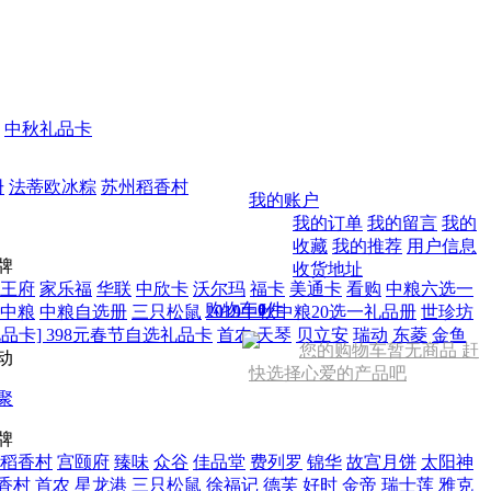
中秋礼品卡
册
法蒂欧冰粽
苏州稻香村
我的账户
我的订单
我的留言
我的
收藏
我的推荐
用户信息
牌
收货地址
王府
家乐福
华联
中欣卡
沃尔玛
福卡
美通卡
看购
中粮六选一
购物车
0
件
中粮
中粮自选册
三只松鼠
2019中秋中粮20选一礼品册
世珍坊
品卡] 398元春节自选礼品卡
首农
天琴
贝立安
瑞动
东菱
金鱼
您的购物车暂无商品 赶
动
快选择心爱的产品吧
聚
牌
稻香村
宫颐府
臻味
众谷
佳品堂
费列罗
锦华
故宫月饼
太阳神
香村
首农
星龙港
三只松鼠
徐福记
德芙
好时
金帝
瑞士莲
雅克