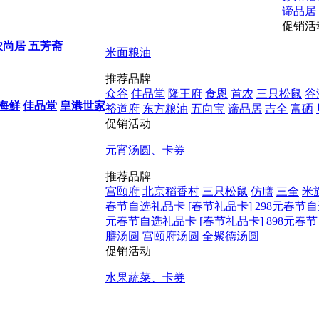
谛品居
促销活
农尚居
五芳斋
米面粮油
推荐品牌
众谷
佳品堂
隆王府
食恩
首农
三只松鼠
谷
海鲜
佳品堂
皇港世家
裕道府
东方粮油
五向宝
谛品居
吉全
富硒
促销活动
元宵汤圆、卡券
推荐品牌
宫颐府
北京稻香村
三只松鼠
仿膳
三全
米
春节自选礼品卡
[春节礼品卡] 298元春节
元春节自选礼品卡
[春节礼品卡] 898元
膳汤圆
宫颐府汤圆
全聚德汤圆
促销活动
水果蔬菜、卡券