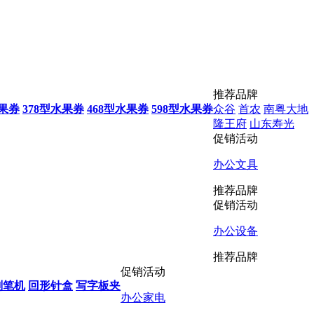
推荐品牌
水果券
378型水果券
468型水果券
598型水果券
众谷
首农
南粤大地
隆王府
山东寿光
促销活动
办公文具
推荐品牌
促销活动
办公设备
推荐品牌
促销活动
削笔机
回形针盒
写字板夹
办公家电