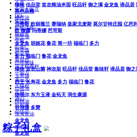
八喜
臻味
佳品堂
首农粮油米面
旺品轩
御之满
金龙鱼
谛品居
中国大饭店
黑色杂粮
DQ
橄榄油
集味轩
贝蒂斯
欧丽薇兰
赛瑞纳
皇家戈麦斯
莫尔甘特庄园
亿芭
哈根达斯
欧
橄露
玛蒂娜
芭苛斯
桐顺斋
花生油
中粮
金龙鱼
胡姬花
鲁花
第一坊
福临门
多力
85度C
葵花油
鲜品屋
多力
福临门
鲁花
金龙鱼
聂鼎竹
山珍菌味
河北稻香村
臻味
首农山菌
神农架
旺品轩
佳品堂
集味轩
谛品居
御之
一知万
玉米油
大三元
西王
长寿花
金龙鱼
多力
福临门
鲁花
宫颐府
山茶油
元祖
纳福尔
东方玉液
金拓天
润生康源
溏心
核桃油
好利来
谷润通
多慧
品佳品
深海鱼油
金龙鱼
粽子礼盒
稻香油
金龙鱼