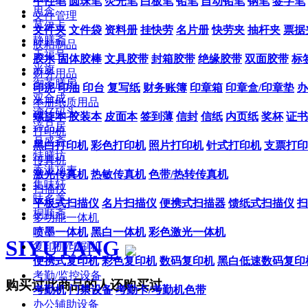
中性笔
圆珠笔
荧光笔
白板笔
铅笔
自动铅笔
钢笔
签字笔
思念
文件管理
莫伊卡
文件夹
文件袋
资料册
挂快劳
名片册
快劳夹
抽杆夹
票据
静膳斋
胶粘制品
天福号
胶水
固体胶棒
文具胶带
封箱胶带
绝缘胶带
双面胶带
标
米旗
财务用品
御茶膳房
印泥
印油
印台
复写纸
财务账簿
印章箱
印章盒/印章垫
办
双合成
本册纸质用品
湾仔码头
螺旋本
胶装本
皮面本
签到薄
信封
信纸
内页纸
奖杯
证书
谛品居
打印机
月盛斋
黑白打印机
彩色打印机
照片打印机
针式打印机
支票打印
特膳坊
传真机
香港顶麦
激光传真机
热敏传真机
色带/热转传真机
集味轩
扫描仪
味多美
平板式扫描仪
名片扫描仪
便携式扫描器
馈纸式扫描仪
扫
桐顺斋
多功能一体机
喷墨一体机
黑白一体机
彩色激光一体机
SIYUTANG
复印机/印刷机
便携式复印机
彩色复印机
数码复印机
黑白低速数码复印
考勤/监控设备
购买过此商品的人还购买过
考勤机
门禁设备
考勤卡/考勤机色带
办公辅助设备