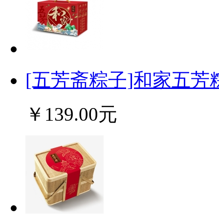
[五芳斋粽子]和家五芳粽
￥139.00元