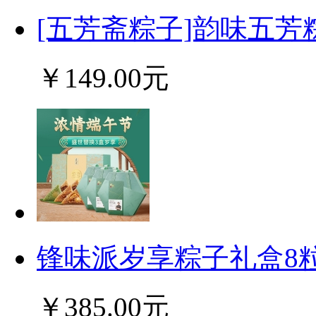
[五芳斋粽子]韵味五芳粽
￥149.00元
锋味派岁享粽子礼盒8粒
￥385.00元