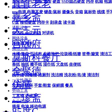
真真老老
显示器
CPU
主板
显卡
硬盘
SSD固态硬盘
内存
机箱
电源
外设产品
ups电源
电脑耳麦
键盘/鼠标
摄像头
音箱
鼠标垫
线缆
手
嘉乡斋
存储设备
U盘
移动硬盘
内存卡
刻录盘
读卡器
大三元
通讯设备
电话机
会议电话
对讲机
网络设备
宫颐府
路由器
网卡
清洁工具
水桶/脸盆
百洁布
尘推拖把
垃圾桶/纸篓
笤帚/簸箕
清洁工
莫斯科餐厅
生活用纸
卷纸
抽纸
擦手纸
湿巾纸
大盘纸
坐便纸
全聚德
清洁剂
洗手液
消毒液
洁厕剂
洗洁精
洗衣粉/皂/液
清洁剂
一次性用品
仿膳
垃圾袋
纸杯
手套/鞋套
保鲜膜
餐具
劳动工具
三珍斋
工具类
手推车
办公日杂
插座
电池
移动电源
85度C