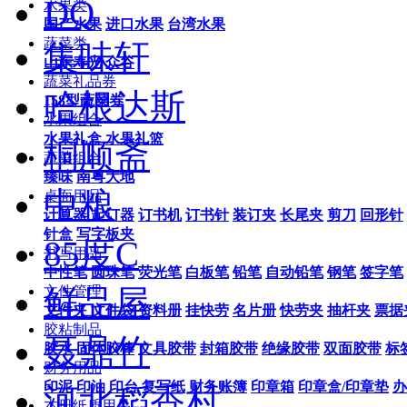
DQ
水果类
国产水果
进口水果
台湾水果
蔬菜类
集味轩
山东寿光
众谷
蔬菜礼品券
哈根达斯
158型蔬菜券
水果组合
水果礼盒
水果礼篮
桐顺斋
蔬菜组合
臻味
南粤大地
中粮
桌面用品
计算器
起订器
订书机
订书针
装订夹
长尾夹
剪刀
回形针
针盒
写字板夹
85度C
书写用品
中性笔
圆珠笔
荧光笔
白板笔
铅笔
自动铅笔
钢笔
签字笔
文件管理
鲜品屋
文件夹
文件袋
资料册
挂快劳
名片册
快劳夹
抽杆夹
票据
胶粘制品
聂鼎竹
胶水
固体胶棒
文具胶带
封箱胶带
绝缘胶带
双面胶带
标
财务用品
印泥
印油
印台
复写纸
财务账簿
印章箱
印章盒/印章垫
办
河北稻香村
本册纸质用品