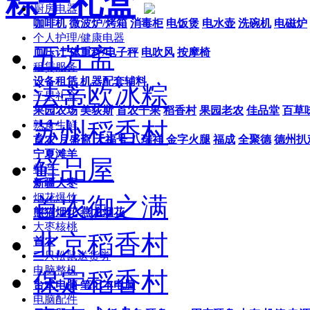
粽子礼盒
厨房电器
咖啡机
微波炉/烤箱
消毒柜
电饭煲
电水壶
洗碗机
电磁炉
个人护理/健康电器
五芳斋
血压计
体重秤/电子秤
电吹风
按摩椅
租赁服务
设备租赁
机器配套辅料
法蒂欧冰粽
干果礼盒
果园农场
美荻斯
首农干果
稻香村
果园老农
佳品堂
百草
苏州稻香村
熟食生鲜
首农
月盛斋
天福号
八瑞祥
金字火腿
福成
全聚德
德州扒
宁夏滩羊
鲜品屋
特产
新疆大枣
烟花爆竹
首农御之满
熊猫烟花
燕龙烟花
大枣核桃
北京稻香村
首农
三只松鼠送货劵
电脑整机
保定稻香村
台式电脑
笔记本电脑
电脑配件