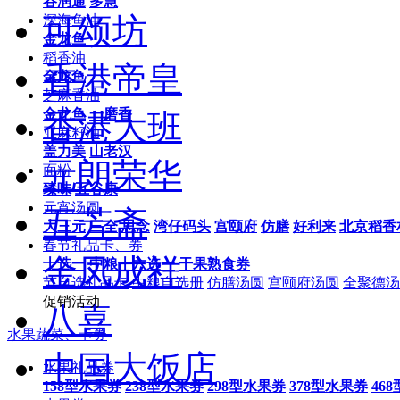
谷润通
多慧
可颂坊
深海鱼油
金龙鱼
稻香油
香港帝皇
金龙鱼
芝麻香油
金龙鱼
一磨香
香港大班
亚麻籽油
盖力美
山老汉
元朗荣华
面粉
臻味
五谷康
元宵汤圆
五芳斋
大三元
三全
思念
湾仔码头
宫颐府
仿膳
好利来
北京稻香
春节礼品卡、券
金凤成祥
十选一
中粮十六选一
干果熟食券
节自选礼品卡
中粮自选册
仿膳汤圆
宫颐府汤圆
全聚德汤
促销活动
八喜
水果蔬菜、卡券
中国大饭店
水果礼品券
158型水果券
238型水果券
298型水果券
378型水果券
46