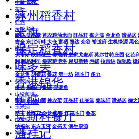
中粮
首农
茶叶
苏州稻香村
红酒
红酒
米旗
杂粮大米
臻味
佳品堂
首农粮油米面
旺品轩
御之满
金龙鱼
谛品居
吉全
东北河畔
大仓
富硒
凯达
众谷
裕道府
生机绿源
黑色
保定稻香村
橄榄油
贝蒂斯
欧丽薇兰
赛瑞纳
皇家戈麦斯
莫尔甘特庄园
亿芭
利
阿格利司
皇家萨博洛
易贝斯特
包锘
拉雷纳
瑞驰欧
橄
味多美
花生油
金龙鱼
胡姬花
鲁花
第一坊
福临门
多力
香港锦华
葵花油
多力
福临门
鲁花
金龙鱼
山珍菌味
仿膳
臻味
首农山菌
神农架
旺品轩
佳品堂
集味轩
谛品居
御之
玉米油
莫斯科餐厅
西王
长寿花
金龙鱼
多力
福临门
鲁花
山茶油
纳福尔
东方玉液
金拓天
润生康源
潘祥记
核桃油