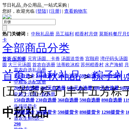
节日礼品_办公用品_一站式采购
|
您好，欢迎光临
[登陆]
[注册]
|
查看购物车
热门关键词：
中秋礼品册
员工福利
稻香村月饼
莫斯科餐厅月
卡
全部商品分类
首页
五芳斋
元宵汤圆、卡券
汤圆送货券
宫颐府
湾仔码头汤圆
首农自选册
圆
大三元汤圆
首农自选册
法蒂欧冰粽
苏州稻香村
水产海鲜
月
首农自选礼品册
首页
中秋礼品
粽子礼
>
>
158自选卡
238自选卡
368自选卡
598自选卡
898自选卡
1
中粮多选配送册
[五芳斋粽子]丰年五芳粽子
200元自选册
300元自选册
500元自选册
800元自选册
10
中粮十六选一自选册
158自选册
238自选册
368自选册
598自选册
898自选册
1
牛排提货卡
中秋礼品
298提货卡
398提货卡
598提货卡
898提货卡
1298提货卡
1
首农生鲜6选一
298