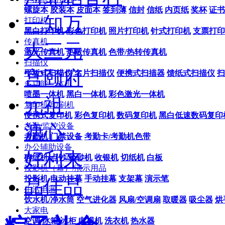
螺旋本
胶装本
皮面本
签到薄
信封
信纸
内页纸
奖杯
证书
一知万
打印机
黑白打印机
彩色打印机
照片打印机
针式打印机
支票打印
传真机
大三元
激光传真机
热敏传真机
色带/热转传真机
扫描仪
宫颐府
平板式扫描仪
名片扫描仪
便携式扫描器
馈纸式扫描仪
扫
多功能一体机
喷墨一体机
黑白一体机
彩色激光一体机
元祖
复印机/印刷机
便携式复印机
彩色复印机
数码复印机
黑白低速数码复印
考勤/监控设备
溏心
考勤机
门禁设备
考勤卡/考勤机色带
办公辅助设备
好利来
碎纸机
点钞/验钞机
收银机
切纸机
白板
投影机（幕）/演示用品
投影机
电动挂幕
手动挂幕
支架幕
演示笔
品佳品
生活电器
饮水机/净水筒
空气进化器
风扇/空调扇
取暖器
吸尘器
烘
大家电
空调
冰箱/冰柜
电视机
洗衣机
热水器