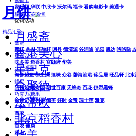
购物卡
家乐福
华联
中欣卡
沃尔玛
福卡
看购电影卡
美通卡
月饼
瑞动
东菱
金鱼
促销活动
精品汇聚
月盛斋
禽蛋
香港美心
臻味
首农
旺品轩
国丹
德清源
谷润通
光阳
凯达
咯咯哒
糕点西点
味多美
稻香村
宫颐府
华美
星巴克
水产海鲜
海参鲍鱼
御之满
臻味
众谷
馨海渔港
谛品居
旺品轩
北水
蜂蜜
全聚德
阿茜娅
颐寿园
胡世百康
天蜂奇
百花
伊犁黑蜂
巧克力/糖果
法蒂欧
徐福记
费列罗
德芙
好时
金帝
瑞士莲
雅克
牛排
首农
北京稻香村
牛羊肉
首农
佳康
华美
猪肉