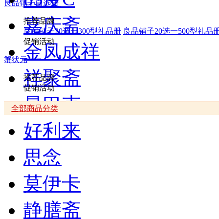
良品铺子自选册
嘉庆斋
推荐品牌
良品铺子20选一300型礼品册
良品铺子20选一500型礼品
促销活动
金凤成祥
蟹状元
祥聚斋
推荐品牌
促销活动
星巴克
全部商品分类
好利来
思念
莫伊卡
静膳斋