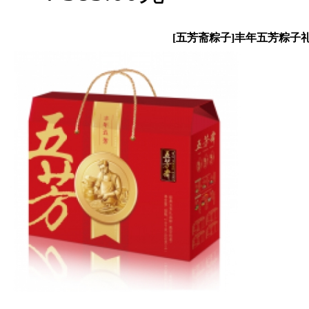
[五芳斋粽子]丰年五芳粽子礼盒