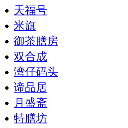
天福号
米旗
御茶膳房
双合成
湾仔码头
谛品居
月盛斋
特膳坊