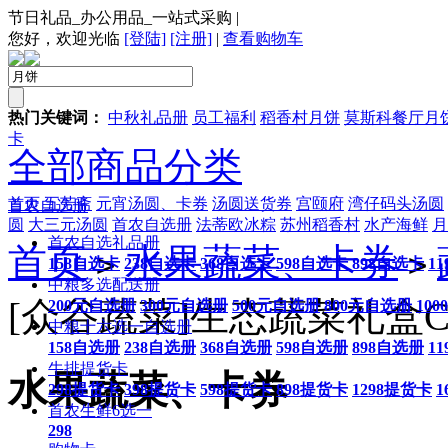
节日礼品_办公用品_一站式采购
|
您好，欢迎光临
[登陆]
[注册]
|
查看购物车
热门关键词：
中秋礼品册
员工福利
稻香村月饼
莫斯科餐厅月
卡
全部商品分类
首页
五芳斋
元宵汤圆、卡券
汤圆送货券
宫颐府
湾仔码头汤圆
首农自选册
圆
大三元汤圆
首农自选册
法蒂欧冰粽
苏州稻香村
水产海鲜
月
首农自选礼品册
首页
水果蔬菜、卡券
>
>
158自选卡
238自选卡
368自选卡
598自选卡
898自选卡
1
中粮多选配送册
[众谷蔬菜]生态蔬菜礼盒C
200元自选册
300元自选册
500元自选册
800元自选册
10
中粮十六选一自选册
158自选册
238自选册
368自选册
598自选册
898自选册
1
牛排提货卡
水果蔬菜、卡券
298提货卡
398提货卡
598提货卡
898提货卡
1298提货卡
1
首农生鲜6选一
298