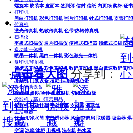
螺旋本
胶装本
皮面本
签到薄
信封
信纸
内页纸
奖杯
证书
打印机
黑白打印机
彩色打印机
照片打印机
针式打印机
支票打印
传真机
激光传真机
热敏传真机
色带/热转传真机
扫描仪
平板式扫描仪
名片扫描仪
便携式扫描器
馈纸式扫描仪
扫
多功能一体机
喷墨一体机
黑白一体机
彩色激光一体机
复印机/印刷机
便携式复印机
彩色复印机
数码复印机
黑白低速数码复印
点击看大图
分享到：
考勤/监控设备
考勤机
门禁设备
考勤卡/考勤机色带
办公辅助设备
碎纸机
点钞/验钞机
收银机
切纸机
白板
投影机（幕）/演示用品
投影机
电动挂幕
手动挂幕
支架幕
演示笔
生活电器
饮水机/净水筒
空气进化器
风扇/空调扇
取暖器
吸尘器
烘
大家电
空调
冰箱/冰柜
电视机
洗衣机
热水器