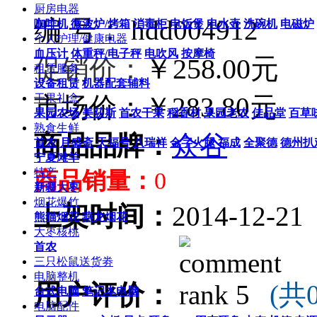
厨房电器
编 号： hdd004912
咖啡机
微波炉/烤箱
消毒柜
电饭煲
电水壶
洗碗机
电磁炉
个人护理/健康电器
血压计
体重秤/电子秤
电吹风
按摩椅
￥258.00元
促销价：
租赁服务
设备租赁
机器配套辅料
市场价：
￥283.80元
干果礼盒
果园农场
美荻斯
首农干果
稻香村
果园老农
佳品堂
百草
熟食生鲜
商品品牌：
众谷
首农
月盛斋
天福号
八瑞祥
金字火腿
福成
全聚德
德州扒
宁夏滩羊
特产
商品销量：
0
新疆大枣
烟花爆竹
上架时间：
2014-12-21
熊猫烟花
燕龙烟花
大枣核桃
首农
三只松鼠送货劵
电脑整机
用户评价：
(共
台式电脑
笔记本电脑
电脑配件