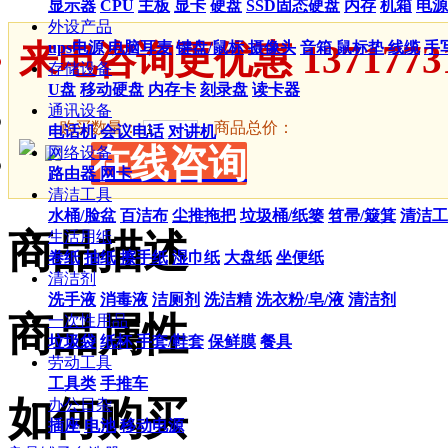
显示器
CPU
主板
显卡
硬盘
SSD固态硬盘
内存
机箱
电源
外设产品
来电咨询更优惠 13717731
ups电源
电脑耳麦
键盘/鼠标
摄像头
音箱
鼠标垫
线缆
手
存储设备
U盘
移动硬盘
内存卡
刻录盘
读卡器
通讯设备
购买数量：
商品总价：
电话机
会议电话
对讲机
在线咨询
网络设备
路由器
网卡
清洁工具
水桶/脸盆
百洁布
尘推拖把
垃圾桶/纸篓
笤帚/簸箕
清洁工
商品描述
生活用纸
卷纸
抽纸
擦手纸
湿巾纸
大盘纸
坐便纸
清洁剂
洗手液
消毒液
洁厕剂
洗洁精
洗衣粉/皂/液
清洁剂
商品属性
一次性用品
垃圾袋
纸杯
手套/鞋套
保鲜膜
餐具
劳动工具
工具类
手推车
如何购买
办公日杂
插座
电池
移动电源