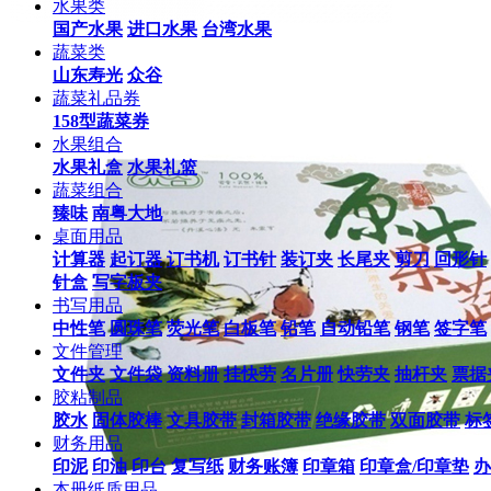
水果类
国产水果
进口水果
台湾水果
蔬菜类
山东寿光
众谷
蔬菜礼品券
158型蔬菜券
水果组合
水果礼盒
水果礼篮
蔬菜组合
臻味
南粤大地
桌面用品
计算器
起订器
订书机
订书针
装订夹
长尾夹
剪刀
回形针
针盒
写字板夹
书写用品
中性笔
圆珠笔
荧光笔
白板笔
铅笔
自动铅笔
钢笔
签字笔
文件管理
文件夹
文件袋
资料册
挂快劳
名片册
快劳夹
抽杆夹
票据
胶粘制品
胶水
固体胶棒
文具胶带
封箱胶带
绝缘胶带
双面胶带
标
财务用品
印泥
印油
印台
复写纸
财务账簿
印章箱
印章盒/印章垫
办
本册纸质用品