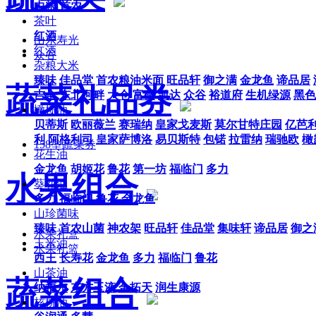
中粮
首农
茶叶
红酒
山东寿光
红酒
众谷
杂粮大米
臻味
佳品堂
首农粮油米面
旺品轩
御之满
金龙鱼
谛品居
蔬菜礼品券
吉全
东北河畔
大仓
富硒
凯达
众谷
裕道府
生机绿源
黑色
橄榄油
贝蒂斯
欧丽薇兰
赛瑞纳
皇家戈麦斯
莫尔甘特庄园
亿芭
利
阿格利司
皇家萨博洛
易贝斯特
包锘
拉雷纳
瑞驰欧
橄
158型蔬菜券
花生油
金龙鱼
胡姬花
鲁花
第一坊
福临门
多力
水果组合
葵花油
多力
福临门
鲁花
金龙鱼
山珍菌味
臻味
首农山菌
神农架
旺品轩
佳品堂
集味轩
谛品居
御之
水果礼盒
玉米油
水果礼篮
西王
长寿花
金龙鱼
多力
福临门
鲁花
山茶油
蔬菜组合
纳福尔
东方玉液
金拓天
润生康源
核桃油