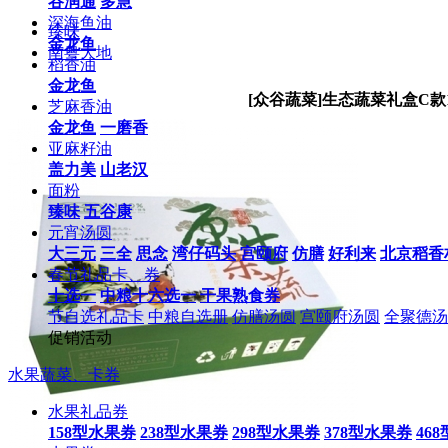
谷润通
多慧
深海鱼油
臻味
金龙鱼
南粤大地
稻香油
金龙鱼
[众谷蔬菜]生态蔬菜礼盒C款
芝麻香油
金龙鱼
一磨香
亚麻籽油
盖力美
山老汉
面粉
臻味
五谷康
元宵汤圆
大三元
三全
思念
湾仔码头
宫颐府
仿膳
好利来
北京稻香
春节礼品卡、券
十选一
中粮十六选一
干果熟食券
节自选礼品卡
中粮自选册
仿膳汤圆
宫颐府汤圆
全聚德汤
促销活动
水果蔬菜、卡券
水果礼品券
158型水果券
238型水果券
298型水果券
378型水果券
46