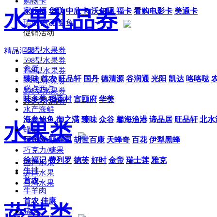
购物卡
家乐福
华联
中欣卡
沃尔玛
福卡
看购电影卡
美通卡
水果礼品券
瑞动
东菱
金鱼
促销活动
468型水果券
精品汇聚
598型水果券
禽蛋
158型水果券
臻味
首农
旺品轩
国丹
德清源
谷润通
光阳
凯达
咯咯哒
238型水果券
糕点西点
298型水果券
味多美
稻香村
宫颐府
华美
378型水果券
水产海鲜
海参鲍鱼
御之满
臻味
众谷
馨海渔港
谛品居
旺品轩
北水
水果类
蜂蜜
阿茜娅
颐寿园
胡世百康
天蜂奇
百花
伊犁黑蜂
巧克力/糖果
徐福记
费列罗
德芙
好时
金帝
瑞士莲
雅克
国产水果
牛排
进口水果
首农
台湾水果
牛羊肉
首农
佳康
蔬菜类
猪肉