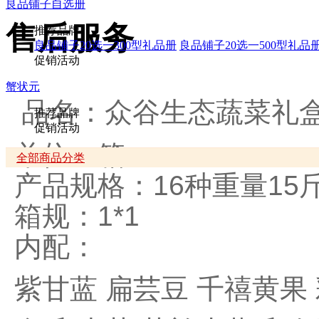
良品铺子自选册
售后服务
推荐品牌
良品铺子20选一300型礼品册
良品铺子20选一500型礼品
促销活动
蟹状元
品名：众谷生态蔬菜礼
推荐品牌
促销活动
单位：箱
全部商品分类
产品规格：16种重量15
箱规：1*1
内配：
紫甘蓝 扁芸豆 千禧黄果