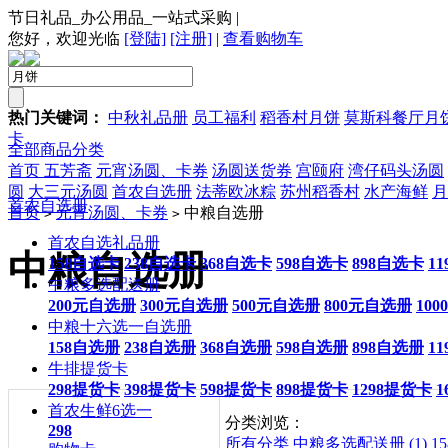
节日礼品_办公用品_一站式采购
|
您好，欢迎光临
[登陆]
[注册]
|
查看购物车
热门关键词：
中秋礼品册
员工福利
稻香村月饼
莫斯科餐厅月
卡
全部商品分类
首页
五芳斋
元宵汤圆、卡券
汤圆送货券
宫颐府
湾仔码头汤圆
圆
大三元汤圆
首农自选册
法蒂欧冰粽
苏州稻香村
水产海鲜
月
首农自选册
首页
元宵汤圆、卡券
中粮自选册
>
>
首农自选礼品册
中粮自选册
158自选卡
238自选卡
368自选卡
598自选卡
898自选卡
1
中粮多选配送册
200元自选册
300元自选册
500元自选册
800元自选册
10
中粮十六选一自选册
158自选册
238自选册
368自选册
598自选册
898自选册
1
牛排提货卡
298提货卡
398提货卡
598提货卡
898提货卡
1298提货卡
1
首农生鲜6选一
分类浏览：
298
所有分类
中粮多选配送册 (1)
1