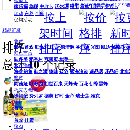
购物卡
自选册 (1)
1698自选册 (1)
2198
家乐福
华联
中欣卡
沃尔玛
福卡
看购电影卡
美通卡
瑞动
东菱
金鱼
促销活动
精品汇聚
禽蛋
排序：
臻味
首农
旺品轩
国丹
德清源
谷润通
光阳
凯达
咯咯哒
糕点西点
味多美
稻香村
宫颐府
华美
总计
10
个记录
水产海鲜
海参鲍鱼
御之满
臻味
众谷
馨海渔港
谛品居
旺品轩
北水
蜂蜜
阿茜娅
颐寿园
胡世百康
天蜂奇
百花
伊犁黑蜂
巧克力/糖果
徐福记
费列罗
德芙
好时
金帝
瑞士莲
雅克
牛排
首农
牛羊肉
首农
佳康
猪肉