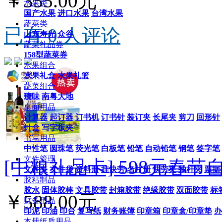
￥355.00元
水果类
国产水果
进口水果
台湾水果
蔬菜类
已有 0 人评论
山东寿光
众谷
蔬菜礼品券
158型蔬菜券
水果组合
水果礼盒
水果礼篮
蔬菜组合
臻味
南粤大地
桌面用品
计算器
起订器
订书机
订书针
装订夹
长尾夹
剪刀
回形针
针盒
写字板夹
书写用品
中性笔
圆珠笔
荧光笔
白板笔
铅笔
自动铅笔
钢笔
签字笔
文件管理
[中粮礼品卡] 598元春
文件夹
文件袋
资料册
挂快劳
名片册
快劳夹
抽杆夹
票据
胶粘制品
胶水
固体胶棒
文具胶带
封箱胶带
绝缘胶带
双面胶带
标
￥588.00元
财务用品
印泥
印油
印台
复写纸
财务账簿
印章箱
印章盒/印章垫
办
本册纸质用品