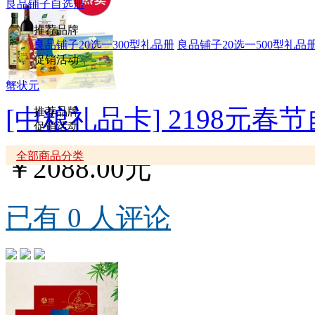
良品铺子自选册
推荐品牌
良品铺子20选一300型礼品册
良品铺子20选一500型礼品
促销活动
蟹状元
[中粮礼品卡] 2198元春
推荐品牌
促销活动
全部商品分类
￥2088.00元
已有 0 人评论