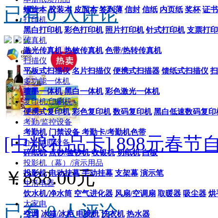
已有 0 人评论
螺旋本
胶装本
皮面本
签到薄
信封
信纸
内页纸
奖杯
证书
打印机
黑白打印机
彩色打印机
照片打印机
针式打印机
支票打印
传真机
激光传真机
热敏传真机
色带/热转传真机
扫描仪
平板式扫描仪
名片扫描仪
便携式扫描器
馈纸式扫描仪
扫
多功能一体机
喷墨一体机
黑白一体机
彩色激光一体机
复印机/印刷机
便携式复印机
彩色复印机
数码复印机
黑白低速数码复印
考勤/监控设备
考勤机
门禁设备
考勤卡/考勤机色带
[中粮礼品卡] 898元春
办公辅助设备
碎纸机
点钞/验钞机
收银机
切纸机
白板
投影机（幕）/演示用品
￥888.00元
投影机
电动挂幕
手动挂幕
支架幕
演示笔
生活电器
饮水机/净水筒
空气进化器
风扇/空调扇
取暖器
吸尘器
烘
大家电
已有 0 人评论
空调
冰箱/冰柜
电视机
洗衣机
热水器