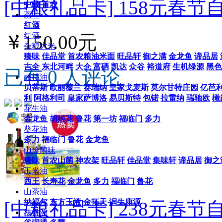
[中粮礼品卡] 158元春
中粮
首农
茶叶
红酒
红酒
￥150.00元
杂粮大米
臻味
佳品堂
首农粮油米面
旺品轩
御之满
金龙鱼
谛品居
吉全
东北河畔
大仓
富硒
凯达
众谷
裕道府
生机绿源
黑色
已有 0 人评论
橄榄油
贝蒂斯
欧丽薇兰
赛瑞纳
皇家戈麦斯
莫尔甘特庄园
亿芭
利
阿格利司
皇家萨博洛
易贝斯特
包锘
拉雷纳
瑞驰欧
橄
花生油
金龙鱼
胡姬花
鲁花
第一坊
福临门
多力
葵花油
多力
福临门
鲁花
金龙鱼
山珍菌味
臻味
首农山菌
神农架
旺品轩
佳品堂
集味轩
谛品居
御之
玉米油
西王
长寿花
金龙鱼
多力
福临门
鲁花
山茶油
纳福尔
东方玉液
金拓天
润生康源
[中粮礼品卡] 238元春
核桃油