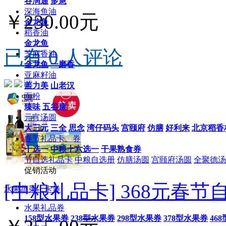
谷润通
多慧
深海鱼油
￥230.00元
金龙鱼
稻香油
金龙鱼
已有 0 人评论
芝麻香油
金龙鱼
一磨香
亚麻籽油
盖力美
山老汉
面粉
臻味
五谷康
元宵汤圆
大三元
三全
思念
湾仔码头
宫颐府
仿膳
好利来
北京稻香
春节礼品卡、券
十选一
中粮十六选一
干果熟食券
节自选礼品卡
中粮自选册
仿膳汤圆
宫颐府汤圆
全聚德汤
促销活动
[中粮礼品卡] 368元春
水果蔬菜、卡券
水果礼品券
158型水果券
238型水果券
298型水果券
378型水果券
46