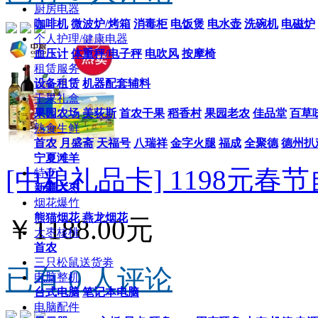
厨房电器
咖啡机
微波炉/烤箱
消毒柜
电饭煲
电水壶
洗碗机
电磁炉
个人护理/健康电器
血压计
体重秤/电子秤
电吹风
按摩椅
租赁服务
设备租赁
机器配套辅料
干果礼盒
果园农场
美荻斯
首农干果
稻香村
果园老农
佳品堂
百草
熟食生鲜
首农
月盛斋
天福号
八瑞祥
金字火腿
福成
全聚德
德州扒
宁夏滩羊
[中粮礼品卡] 1198元春
特产
新疆大枣
烟花爆竹
熊猫烟花
燕龙烟花
￥1188.00元
大枣核桃
首农
三只松鼠送货劵
已有 0 人评论
电脑整机
台式电脑
笔记本电脑
电脑配件