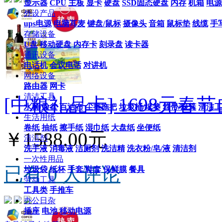
显示器
CPU
主板
显卡
硬盘
SSD固态硬盘
内存
机箱
电源
外设产品
ups电源
电脑耳麦
键盘/鼠标
摄像头
音箱
鼠标垫
线缆
手
存储设备
U盘
移动硬盘
内存卡
刻录盘
读卡器
通讯设备
电话机
会议电话
对讲机
网络设备
路由器
网卡
清洁工具
[中粮礼品卡] 1698元春
水桶/脸盆
百洁布
尘推拖把
垃圾桶/纸篓
笤帚/簸箕
清洁工
生活用纸
卷纸
抽纸
擦手纸
湿巾纸
大盘纸
坐便纸
￥1588.00元
清洁剂
洗手液
消毒液
洁厕剂
洗洁精
洗衣粉/皂/液
清洁剂
一次性用品
已有 0 人评论
垃圾袋
纸杯
手套/鞋套
保鲜膜
餐具
劳动工具
工具类
手推车
办公日杂
插座
电池
移动电源