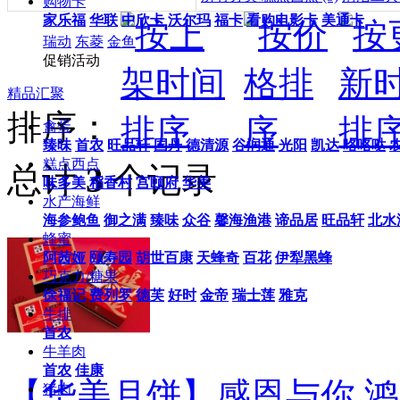
购物卡
家乐福
华联
中欣卡
沃尔玛
福卡
看购电影卡
美通卡
瑞动
东菱
金鱼
促销活动
精品汇聚
排序：
禽蛋
臻味
首农
旺品轩
国丹
德清源
谷润通
光阳
凯达
咯咯哒
糕点西点
总计
3
个记录
味多美
稻香村
宫颐府
华美
水产海鲜
海参鲍鱼
御之满
臻味
众谷
馨海渔港
谛品居
旺品轩
北水
蜂蜜
阿茜娅
颐寿园
胡世百康
天蜂奇
百花
伊犁黑蜂
巧克力/糖果
徐福记
费列罗
德芙
好时
金帝
瑞士莲
雅克
牛排
首农
牛羊肉
首农
佳康
【华美月饼】感恩与你.鸿运
猪肉