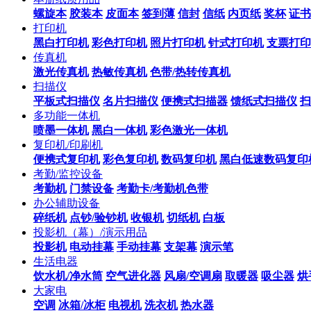
螺旋本
胶装本
皮面本
签到薄
信封
信纸
内页纸
奖杯
证书
打印机
黑白打印机
彩色打印机
照片打印机
针式打印机
支票打印
传真机
激光传真机
热敏传真机
色带/热转传真机
扫描仪
平板式扫描仪
名片扫描仪
便携式扫描器
馈纸式扫描仪
扫
多功能一体机
喷墨一体机
黑白一体机
彩色激光一体机
复印机/印刷机
便携式复印机
彩色复印机
数码复印机
黑白低速数码复印
考勤/监控设备
考勤机
门禁设备
考勤卡/考勤机色带
办公辅助设备
碎纸机
点钞/验钞机
收银机
切纸机
白板
投影机（幕）/演示用品
投影机
电动挂幕
手动挂幕
支架幕
演示笔
生活电器
饮水机/净水筒
空气进化器
风扇/空调扇
取暖器
吸尘器
烘
大家电
空调
冰箱/冰柜
电视机
洗衣机
热水器