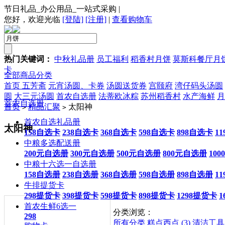
节日礼品_办公用品_一站式采购
|
您好，欢迎光临
[登陆]
[注册]
|
查看购物车
热门关键词：
中秋礼品册
员工福利
稻香村月饼
莫斯科餐厅月
卡
全部商品分类
首页
五芳斋
元宵汤圆、卡券
汤圆送货券
宫颐府
湾仔码头汤圆
圆
大三元汤圆
首农自选册
法蒂欧冰粽
苏州稻香村
水产海鲜
月
首农自选册
首页
精品汇聚
太阳神
>
>
首农自选礼品册
太阳神
158自选卡
238自选卡
368自选卡
598自选卡
898自选卡
1
中粮多选配送册
200元自选册
300元自选册
500元自选册
800元自选册
10
中粮十六选一自选册
158自选册
238自选册
368自选册
598自选册
898自选册
1
牛排提货卡
298提货卡
398提货卡
598提货卡
898提货卡
1298提货卡
1
首农生鲜6选一
分类浏览：
298
所有分类
糕点西点 (3)
清洁工具 (