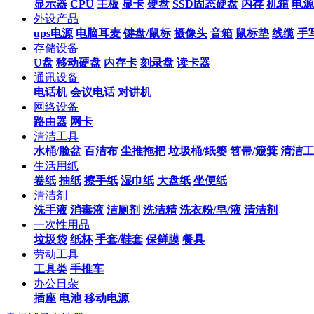
显示器
CPU
主板
显卡
硬盘
SSD固态硬盘
内存
机箱
电源
外设产品
ups电源
电脑耳麦
键盘/鼠标
摄像头
音箱
鼠标垫
线缆
手
存储设备
U盘
移动硬盘
内存卡
刻录盘
读卡器
通讯设备
电话机
会议电话
对讲机
网络设备
路由器
网卡
清洁工具
水桶/脸盆
百洁布
尘推拖把
垃圾桶/纸篓
笤帚/簸箕
清洁工
生活用纸
卷纸
抽纸
擦手纸
湿巾纸
大盘纸
坐便纸
清洁剂
洗手液
消毒液
洁厕剂
洗洁精
洗衣粉/皂/液
清洁剂
一次性用品
垃圾袋
纸杯
手套/鞋套
保鲜膜
餐具
劳动工具
工具类
手推车
办公日杂
插座
电池
移动电源