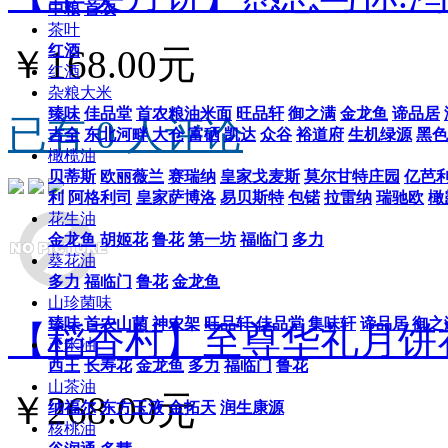
中粮
首农
茶叶
红酒
￥168.00元
红酒
杂粮大米
臻味
佳品堂
首农粮油米面
旺品轩
御之满
金龙鱼
谛品居
已有 0 人评论
吉全
东北河畔
大仓
富硒
凯达
众谷
裕道府
生机绿源
黑色
橄榄油
贝蒂斯
欧丽薇兰
赛瑞纳
皇家戈麦斯
莫尔甘特庄园
亿芭
利
阿格利司
皇家萨博洛
易贝斯特
包锘
拉雷纳
瑞驰欧
橄
花生油
金龙鱼
胡姬花
鲁花
第一坊
福临门
多力
葵花油
多力
福临门
鲁花
金龙鱼
山珍菌味
臻味
首农山菌
神农架
旺品轩
佳品堂
集味轩
谛品居
御之
【稻香村】至尊华礼月饼
玉米油
西王
长寿花
金龙鱼
多力
福临门
鲁花
山茶油
￥268.00元
纳福尔
东方玉液
金拓天
润生康源
核桃油