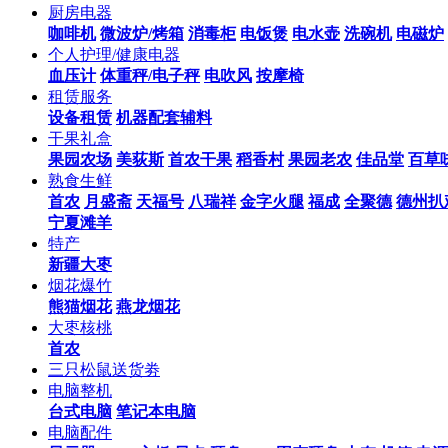
厨房电器
咖啡机
微波炉/烤箱
消毒柜
电饭煲
电水壶
洗碗机
电磁炉
个人护理/健康电器
血压计
体重秤/电子秤
电吹风
按摩椅
租赁服务
设备租赁
机器配套辅料
干果礼盒
果园农场
美荻斯
首农干果
稻香村
果园老农
佳品堂
百草
熟食生鲜
首农
月盛斋
天福号
八瑞祥
金字火腿
福成
全聚德
德州扒
宁夏滩羊
特产
新疆大枣
烟花爆竹
熊猫烟花
燕龙烟花
大枣核桃
首农
三只松鼠送货劵
电脑整机
台式电脑
笔记本电脑
电脑配件