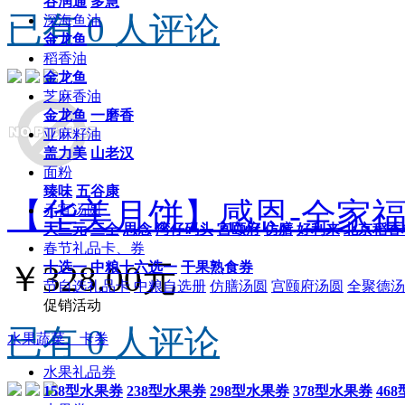
谷润通
多慧
已有 0 人评论
深海鱼油
金龙鱼
稻香油
金龙鱼
芝麻香油
金龙鱼
一磨香
亚麻籽油
盖力美
山老汉
面粉
臻味
五谷康
【华美月饼】感恩-全家
元宵汤圆
大三元
三全
思念
湾仔码头
宫颐府
仿膳
好利来
北京稻香
春节礼品卡、券
￥328.00元
十选一
中粮十六选一
干果熟食券
节自选礼品卡
中粮自选册
仿膳汤圆
宫颐府汤圆
全聚德汤
促销活动
已有 0 人评论
水果蔬菜、卡券
水果礼品券
158型水果券
238型水果券
298型水果券
378型水果券
46