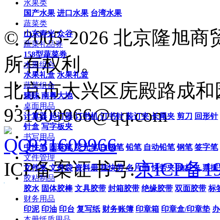
水果类
国产水果
进口水果
台湾水果
蔬菜类
© 2005-2026 北京
山东寿光
众谷
蔬菜礼品券
158型蔬菜券
所有权利。
水果组合
水果礼盒
水果礼篮
北京市大兴区庑殿路成和园9号
蔬菜组合
臻味
南粤大地
桌面用品
931609966@qq.com
计算器
起订器
订书机
订书针
装订夹
长尾夹
剪刀
回形针
针盒
写字板夹
书写用品
931609966
中性笔
圆珠笔
荧光笔
白板笔
铅笔
自动铅笔
钢笔
签字笔
文件管理
ICP备案证书号:
京ICP备19
文件夹
文件袋
资料册
挂快劳
名片册
快劳夹
抽杆夹
票据
胶粘制品
胶水
固体胶棒
文具胶带
封箱胶带
绝缘胶带
双面胶带
标
财务用品
印泥
印油
印台
复写纸
财务账簿
印章箱
印章盒/印章垫
办
本册纸质用品