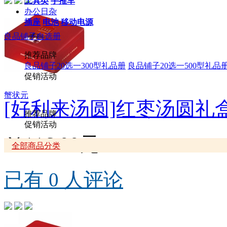
工具类
手推车
办公日杂
插座
电池
移动电源
良品铺子自选册
推荐品牌
良品铺子20选一300型礼品册
良品铺子20选一500型礼品
促销活动
蟹状元
[好利来汤圆]红枣汤圆礼盒
推荐品牌
促销活动
￥116.00元
全部商品分类
已有 0 人评论