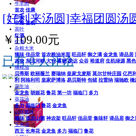
牛羊肉
首农
佳康
[好利来汤圆]幸福团圆汤圆
猪肉
中粮
首农
茶叶
红酒
￥109.00元
红酒
杂粮大米
臻味
佳品堂
首农粮油米面
旺品轩
御之满
金龙鱼
谛品居
已有 0 人评论
吉全
东北河畔
大仓
富硒
凯达
众谷
裕道府
生机绿源
黑色
橄榄油
贝蒂斯
欧丽薇兰
赛瑞纳
皇家戈麦斯
莫尔甘特庄园
亿芭
利
阿格利司
皇家萨博洛
易贝斯特
包锘
拉雷纳
瑞驰欧
橄
花生油
金龙鱼
胡姬花
鲁花
第一坊
福临门
多力
葵花油
多力
福临门
鲁花
金龙鱼
山珍菌味
臻味
首农山菌
神农架
旺品轩
佳品堂
集味轩
谛品居
御之
玉米油
西王
长寿花
金龙鱼
多力
福临门
鲁花