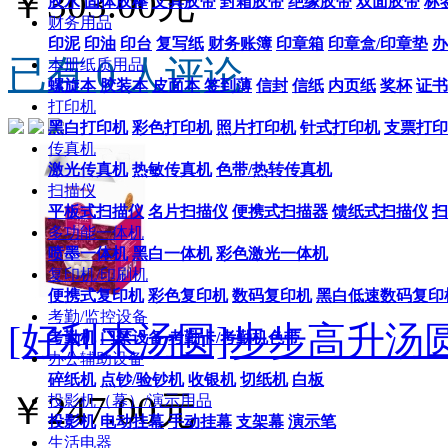
￥303.00元
胶水
固体胶棒
文具胶带
封箱胶带
绝缘胶带
双面胶带
标
财务用品
印泥
印油
印台
复写纸
财务账簿
印章箱
印章盒/印章垫
办
已有 0 人评论
本册纸质用品
螺旋本
胶装本
皮面本
签到薄
信封
信纸
内页纸
奖杯
证书
打印机
黑白打印机
彩色打印机
照片打印机
针式打印机
支票打印
传真机
激光传真机
热敏传真机
色带/热转传真机
扫描仪
平板式扫描仪
名片扫描仪
便携式扫描器
馈纸式扫描仪
扫
多功能一体机
喷墨一体机
黑白一体机
彩色激光一体机
复印机/印刷机
便携式复印机
彩色复印机
数码复印机
黑白低速数码复印
考勤/监控设备
[好利来汤圆]步步高升汤圆
考勤机
门禁设备
考勤卡/考勤机色带
办公辅助设备
碎纸机
点钞/验钞机
收银机
切纸机
白板
￥247.00元
投影机（幕）/演示用品
投影机
电动挂幕
手动挂幕
支架幕
演示笔
生活电器