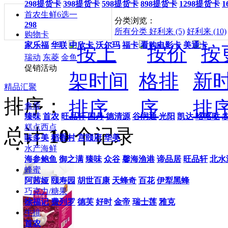
298提货卡
398提货卡
598提货卡
898提货卡
1298提货卡
1
首农生鲜6选一
分类浏览：
298
所有分类
好利来 (5)
好利来 (10)
购物卡
家乐福
华联
中欣卡
沃尔玛
福卡
看购电影卡
美通卡
瑞动
东菱
金鱼
促销活动
精品汇聚
排序：
禽蛋
臻味
首农
旺品轩
国丹
德清源
谷润通
光阳
凯达
咯咯哒
糕点西点
总计
10
个记录
味多美
稻香村
宫颐府
华美
水产海鲜
海参鲍鱼
御之满
臻味
众谷
馨海渔港
谛品居
旺品轩
北水
蜂蜜
阿茜娅
颐寿园
胡世百康
天蜂奇
百花
伊犁黑蜂
巧克力/糖果
徐福记
费列罗
德芙
好时
金帝
瑞士莲
雅克
牛排
首农