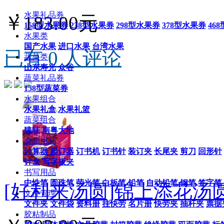
水果礼品券
￥183.00元
158型水果券
238型水果券
298型水果券
378型水果券
46
水果类
国产水果
进口水果
台湾水果
已有 0 人评论
蔬菜类
山东寿光
众谷
蔬菜礼品券
158型蔬菜券
水果组合
水果礼盒
水果礼篮
蔬菜组合
臻味
南粤大地
桌面用品
计算器
起订器
订书机
订书针
装订夹
长尾夹
剪刀
回形针
针盒
写字板夹
书写用品
中性笔
圆珠笔
荧光笔
白板笔
铅笔
自动铅笔
钢笔
签字笔
[好利来汤圆]锦上添花汤圆
文件管理
文件夹
文件袋
资料册
挂快劳
名片册
快劳夹
抽杆夹
票据
胶粘制品