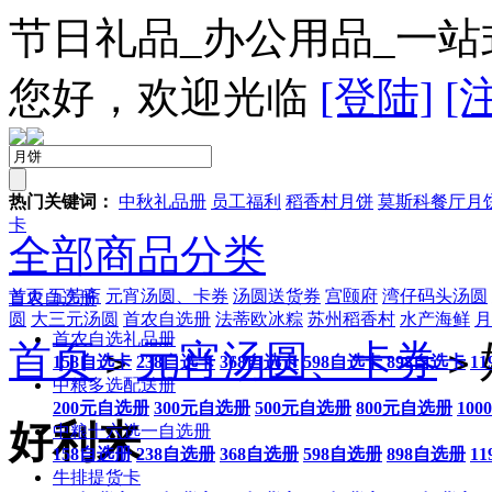
节日礼品_办公用品_一站
您好，欢迎光临
[登陆]
[
热门关键词：
中秋礼品册
员工福利
稻香村月饼
莫斯科餐厅月
卡
全部商品分类
首页
五芳斋
元宵汤圆、卡券
汤圆送货券
宫颐府
湾仔码头汤圆
首农自选册
圆
大三元汤圆
首农自选册
法蒂欧冰粽
苏州稻香村
水产海鲜
月
首农自选礼品册
首页
元宵汤圆、卡券
>
>
158自选卡
238自选卡
368自选卡
598自选卡
898自选卡
1
中粮多选配送册
200元自选册
300元自选册
500元自选册
800元自选册
10
好利来
中粮十六选一自选册
158自选册
238自选册
368自选册
598自选册
898自选册
1
牛排提货卡