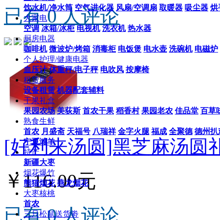
饮水机/净水筒
空气进化器
风扇/空调扇
取暖器
吸尘器
烘
已有 0 人评论
大家电
空调
冰箱/冰柜
电视机
洗衣机
热水器
厨房电器
咖啡机
微波炉/烤箱
消毒柜
电饭煲
电水壶
洗碗机
电磁炉
个人护理/健康电器
血压计
体重秤/电子秤
电吹风
按摩椅
租赁服务
设备租赁
机器配套辅料
干果礼盒
果园农场
美荻斯
首农干果
稻香村
果园老农
佳品堂
百草
熟食生鲜
首农
月盛斋
天福号
八瑞祥
金字火腿
福成
全聚德
德州扒
[好利来汤圆]黑芝麻汤圆礼
宁夏滩羊
特产
新疆大枣
烟花爆竹
￥116.00元
熊猫烟花
燕龙烟花
大枣核桃
首农
已有 0 人评论
三只松鼠送货劵