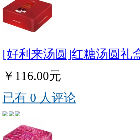
[好利来汤圆]红糖汤圆礼盒
￥116.00元
已有 0 人评论