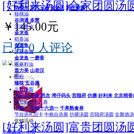
山茶油
[好利来汤圆]合家团圆汤圆
纳福尔
东方玉液
金拓天
润生康源
核桃油
谷润通
多慧
￥145.00元
深海鱼油
金龙鱼
稻香油
已有 0 人评论
金龙鱼
芝麻香油
金龙鱼
一磨香
亚麻籽油
盖力美
山老汉
面粉
臻味
五谷康
元宵汤圆
大三元
三全
思念
湾仔码头
宫颐府
仿膳
好利来
北京稻香
春节礼品卡、券
十选一
中粮十六选一
干果熟食券
节自选礼品卡
中粮自选册
仿膳汤圆
宫颐府汤圆
全聚德汤
促销活动
[好利来汤圆]富贵团圆汤圆
水果蔬菜、卡券