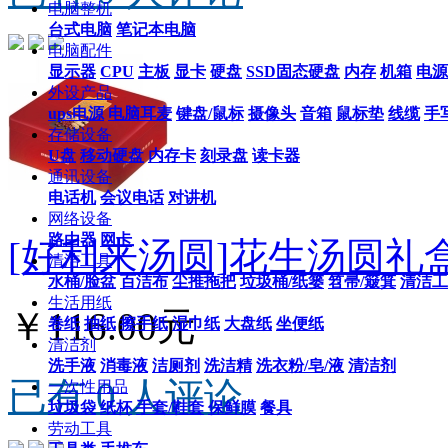
电脑整机
台式电脑
笔记本电脑
电脑配件
显示器
CPU
主板
显卡
硬盘
SSD固态硬盘
内存
机箱
电源
外设产品
ups电源
电脑耳麦
键盘/鼠标
摄像头
音箱
鼠标垫
线缆
手
存储设备
U盘
移动硬盘
内存卡
刻录盘
读卡器
通讯设备
电话机
会议电话
对讲机
网络设备
路由器
网卡
[好利来汤圆]花生汤圆礼盒
清洁工具
水桶/脸盆
百洁布
尘推拖把
垃圾桶/纸篓
笤帚/簸箕
清洁工
生活用纸
￥116.00元
卷纸
抽纸
擦手纸
湿巾纸
大盘纸
坐便纸
清洁剂
洗手液
消毒液
洁厕剂
洗洁精
洗衣粉/皂/液
清洁剂
已有 0 人评论
一次性用品
垃圾袋
纸杯
手套/鞋套
保鲜膜
餐具
劳动工具