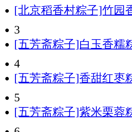
[北京稻香村粽子]竹园香
3
[五芳斋粽子]白玉香糯粽
4
[五芳斋粽子]香甜红枣粽
5
[五芳斋粽子]紫米栗蓉粽粽
6