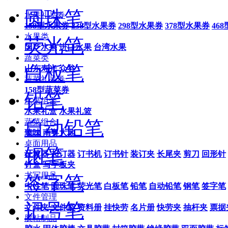
圆珠笔
水果礼品券
158型水果券
238型水果券
298型水果券
378型水果券
46
水果类
荧光笔
国产水果
进口水果
台湾水果
蔬菜类
白板笔
山东寿光
众谷
蔬菜礼品券
158型蔬菜券
铅笔
水果组合
水果礼盒
水果礼篮
自动铅笔
蔬菜组合
臻味
南粤大地
桌面用品
钢笔
计算器
起订器
订书机
订书针
装订夹
长尾夹
剪刀
回形针
针盒
写字板夹
书写用品
签字笔
中性笔
圆珠笔
荧光笔
白板笔
铅笔
自动铅笔
钢笔
签字笔
文件管理
记号笔
文件夹
文件袋
资料册
挂快劳
名片册
快劳夹
抽杆夹
票据
胶粘制品