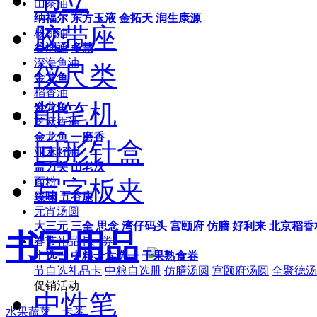
山茶油
纳福尔
东方玉液
金拓天
润生康源
胶带座
核桃油
谷润通
多慧
深海鱼油
仪尺类
金龙鱼
稻香油
削笔机
金龙鱼
芝麻香油
金龙鱼
一磨香
回形针盒
亚麻籽油
盖力美
山老汉
写字板夹
面粉
臻味
五谷康
元宵汤圆
大三元
三全
思念
湾仔码头
宫颐府
仿膳
好利来
北京稻香
书写用品
春节礼品卡、券
十选一
中粮十六选一
干果熟食券
节自选礼品卡
中粮自选册
仿膳汤圆
宫颐府汤圆
全聚德汤
促销活动
中性笔
水果蔬菜、卡券