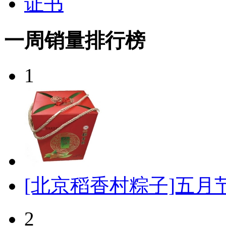
证书
一周销量排行榜
1
[北京稻香村粽子]五月节
2