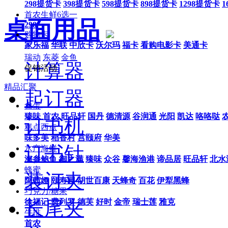
298提货卡
398提货卡
598提货卡
898提货卡
1298提货卡
1
首农生鲜6选一
桌面用品
298
购物卡
家乐福
华联
中欣卡
沃尔玛
福卡
看购电影卡
美通卡
瑞动
东菱
金鱼
计算器
促销活动
精品汇聚
起订器
禽蛋
臻味
首农
旺品轩
国丹
德清源
谷润通
光阳
凯达
咯咯哒
订书机
糕点西点
味多美
稻香村
宫颐府
华美
订书针
水产海鲜
海参鲍鱼
御之满
臻味
众谷
馨海渔港
谛品居
旺品轩
北水
蜂蜜
装订夹
阿茜娅
颐寿园
胡世百康
天蜂奇
百花
伊犁黑蜂
巧克力/糖果
长尾夹
徐福记
费列罗
德芙
好时
金帝
瑞士莲
雅克
牛排
首农