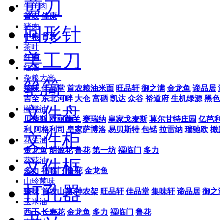
剪刀
牛羊肉
首农
佳康
猪肉
回形针
中粮
首农
茶叶
美工刀
红酒
红酒
杂粮大米
笔筒
臻味
佳品堂
首农粮油米面
旺品轩
御之满
金龙鱼
谛品居
吉全
东北河畔
大仓
富硒
凯达
众谷
裕道府
生机绿源
黑色
文件盘
橄榄油
贝蒂斯
欧丽薇兰
赛瑞纳
皇家戈麦斯
莫尔甘特庄园
亿芭
利
阿格利司
皇家萨博洛
易贝斯特
包锘
拉雷纳
瑞驰欧
橄
文件柜
花生油
金龙鱼
胡姬花
鲁花
第一坊
福临门
多力
文件框
葵花油
多力
福临门
鲁花
金龙鱼
山珍菌味
打孔器
臻味
首农山菌
神农架
旺品轩
佳品堂
集味轩
谛品居
御之
玉米油
西王
长寿花
金龙鱼
多力
福临门
鲁花
书立