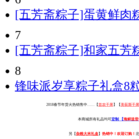
[五芳斋粽子]蛋黄鲜肉粽粽
7
[五芳斋粽子]和家五芳粽
8
锋味派岁享粽子礼盒8粒
2018春节年货火热销售中……【
首农干果
】【
美荻斯干
本商城所有礼品均可
定制 【
海鲜送货
另【
杂粮大米礼盒
】
热销中！欢迎订购！