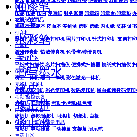
胶水
固体胶棒
文具胶带
封箱胶带
绝缘胶带
双面胶带
标
油漆笔
财务用品
印泥
印油
印台
复写纸
财务账簿
印章箱
印章盒/印章垫
办
台笔
本册纸质用品
螺旋本
胶装本
皮面本
签到薄
信封
信纸
内页纸
奖杯
证书
打印机
水彩笔
黑白打印机
彩色打印机
照片打印机
针式打印机
支票打印
传真机
笔芯
激光传真机
热敏传真机
色带/热转传真机
扫描仪
平板式扫描仪
名片扫描仪
便携式扫描器
馈纸式扫描仪
扫
书写墨水
多功能一体机
喷墨一体机
黑白一体机
彩色激光一体机
复印机/印刷机
橡皮
便携式复印机
彩色复印机
数码复印机
黑白低速数码复印
考勤/监控设备
修正带
考勤机
门禁设备
考勤卡/考勤机色带
办公辅助设备
碎纸机
点钞/验钞机
收银机
切纸机
白板
修正液
投影机（幕）/演示用品
投影机
电动挂幕
手动挂幕
支架幕
演示笔
生活电器