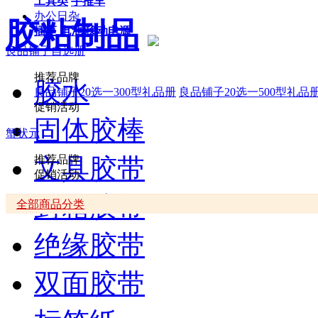
工具类
手推车
办公日杂
胶粘制品
插座
电池
移动电源
良品铺子自选册
推荐品牌
胶水
良品铺子20选一300型礼品册
良品铺子20选一500型礼品
促销活动
固体胶棒
蟹状元
文具胶带
推荐品牌
促销活动
封箱胶带
全部商品分类
绝缘胶带
双面胶带