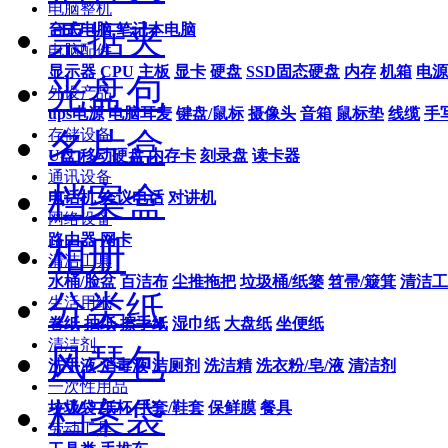
电脑整机
票据夹
台式电脑
笔记本电脑
电脑配件
显示器
CPU
主板
显卡
硬盘
SSD固态硬盘
内存
机箱
电源
光盘包
外设产品
ups电源
电脑耳麦
键盘/鼠标
摄像头
音箱
鼠标垫
线缆
手
名片盒
存储设备
U盘
移动硬盘
内存卡
刻录盘
读卡器
通讯设备
档案盒
电话机
会议电话
对讲机
网络设备
路由器
网卡
相册
清洁工具
水桶/脸盆
百洁布
尘推拖把
垃圾桶/纸篓
笤帚/簸箕
清洁工
分类纸
生活用纸
卷纸
抽纸
擦手纸
湿巾纸
大盘纸
坐便纸
清洁剂
风琴包
洗手液
消毒液
洁厕剂
洗洁精
洗衣粉/皂/液
清洁剂
一次性用品
档案袋
垃圾袋
纸杯
手套/鞋套
保鲜膜
餐具
劳动工具