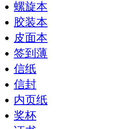
螺旋本
胶装本
皮面本
签到薄
信纸
信封
内页纸
奖杯