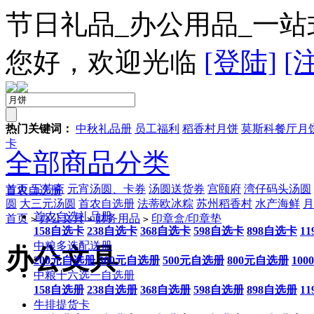
节日礼品_办公用品_一站
您好，欢迎光临
[登陆]
[
热门关键词：
中秋礼品册
员工福利
稻香村月饼
莫斯科餐厅月
卡
全部商品分类
首页
五芳斋
元宵汤圆、卡券
汤圆送货券
宫颐府
湾仔码头汤圆
首农自选册
圆
大三元汤圆
首农自选册
法蒂欧冰粽
苏州稻香村
水产海鲜
月
首农自选礼品册
首页
办公文具
财务用品
印章盒/印章垫
>
>
>
158自选卡
238自选卡
368自选卡
598自选卡
898自选卡
1
中粮多选配送册
办公文具
200元自选册
300元自选册
500元自选册
800元自选册
10
中粮十六选一自选册
158自选册
238自选册
368自选册
598自选册
898自选册
1
牛排提货卡