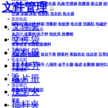
文件管理
饮水机/净水筒
空气进化器
风扇/空调扇
取暖器
吸尘器
烘
大家电
空调
冰箱/冰柜
电视机
洗衣机
热水器
厨房电器
文件夹
咖啡机
微波炉/烤箱
消毒柜
电饭煲
电水壶
洗碗机
电磁炉
个人护理/健康电器
血压计
体重秤/电子秤
电吹风
按摩椅
文件袋
租赁服务
设备租赁
机器配套辅料
资料册
干果礼盒
果园农场
美荻斯
首农干果
稻香村
果园老农
佳品堂
百草
熟食生鲜
挂快劳
首农
月盛斋
天福号
八瑞祥
金字火腿
福成
全聚德
德州扒
宁夏滩羊
特产
名片册
新疆大枣
烟花爆竹
快劳夹
熊猫烟花
燕龙烟花
大枣核桃
首农
抽杆夹
三只松鼠送货劵