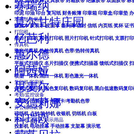
胶水
固体胶棒
文具胶带
封箱胶带
绝缘胶带
双面胶带
标
赛瑞纳
财务用品
印泥
印油
印台
复写纸
财务账簿
印章箱
印章盒/印章垫
办
莫尔甘特庄园
本册纸质用品
螺旋本
胶装本
皮面本
签到薄
信封
信纸
内页纸
奖杯
证书
打印机
亿芭利
黑白打印机
彩色打印机
照片打印机
针式打印机
支票打印
传真机
惠尔德
激光传真机
热敏传真机
色带/热转传真机
扫描仪
平板式扫描仪
名片扫描仪
便携式扫描器
馈纸式扫描仪
扫
阿茜娅
多功能一体机
喷墨一体机
黑白一体机
彩色激光一体机
复印机/印刷机
思麦尔
便携式复印机
彩色复印机
数码复印机
黑白低速数码复印
考勤/监控设备
安德莉娜
考勤机
门禁设备
考勤卡/考勤机色带
办公辅助设备
碎纸机
点钞/验钞机
收银机
切纸机
白板
科瑞欧
投影机（幕）/演示用品
投影机
电动挂幕
手动挂幕
支架幕
演示笔
生活电器