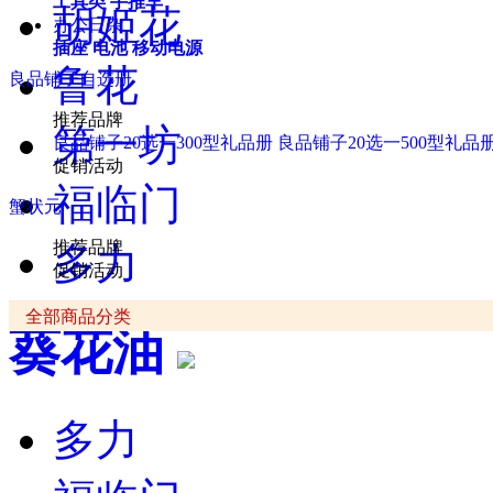
工具类
手推车
胡姬花
办公日杂
插座
电池
移动电源
鲁花
良品铺子自选册
推荐品牌
第一坊
良品铺子20选一300型礼品册
良品铺子20选一500型礼品
促销活动
福临门
蟹状元
推荐品牌
多力
促销活动
全部商品分类
葵花油
多力