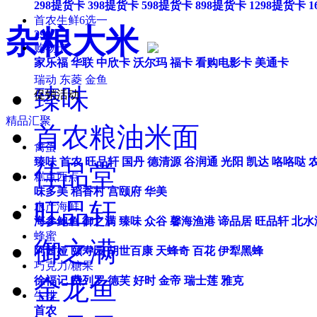
298提货卡
398提货卡
598提货卡
898提货卡
1298提货卡
1
首农生鲜6选一
杂粮大米
298
购物卡
家乐福
华联
中欣卡
沃尔玛
福卡
看购电影卡
美通卡
瑞动
东菱
金鱼
臻味
促销活动
精品汇聚
首农粮油米面
禽蛋
臻味
首农
旺品轩
国丹
德清源
谷润通
光阳
凯达
咯咯哒
佳品堂
糕点西点
味多美
稻香村
宫颐府
华美
旺品轩
水产海鲜
海参鲍鱼
御之满
臻味
众谷
馨海渔港
谛品居
旺品轩
北水
蜂蜜
御之满
阿茜娅
颐寿园
胡世百康
天蜂奇
百花
伊犁黑蜂
巧克力/糖果
金龙鱼
徐福记
费列罗
德芙
好时
金帝
瑞士莲
雅克
牛排
首农