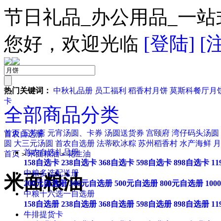
节日礼品_办公用品_一站
您好，欢迎光临
[登陆]
[
热门关键词：
中秋礼品册
员工福利
稻香村月饼
莫斯科餐厅月
卡
全部商品分类
首页
五芳斋
元宵汤圆、卡券
汤圆送货券
宫颐府
湾仔码头汤圆
首农自选册
圆
大三元汤圆
首农自选册
法蒂欧冰粽
苏州稻香村
水产海鲜
月
首农自选礼品册
首页
米面粮油
花生油
>
>
158自选卡
238自选卡
368自选卡
598自选卡
898自选卡
1
中粮多选配送册
米面粮油
200元自选册
300元自选册
500元自选册
800元自选册
10
中粮十六选一自选册
158自选册
238自选册
368自选册
598自选册
898自选册
1
牛排提货卡