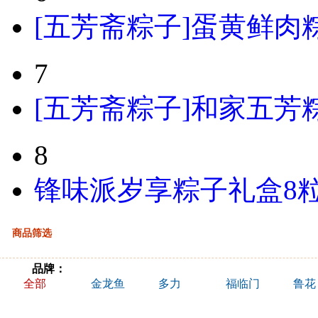
[五芳斋粽子]蛋黄鲜肉粽粽
7
[五芳斋粽子]和家五芳粽
8
锋味派岁享粽子礼盒8粒
商品筛选
品牌：
全部
金龙鱼
多力
福临门
鲁花