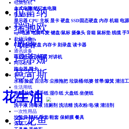
电脑整机
拉雷纳
台式电脑
笔记本电脑
电脑配件
显示器
CPU
主板
显卡
硬盘
SSD固态硬盘
内存
机箱
电源
瑞驰欧
外设产品
ups电源
电脑耳麦
键盘/鼠标
摄像头
音箱
鼠标垫
线缆
手
存储设备
橄露
U盘
移动硬盘
内存卡
刻录盘
读卡器
通讯设备
玛蒂娜
电话机
会议电话
对讲机
网络设备
路由器
网卡
芭苛斯
清洁工具
水桶/脸盆
百洁布
尘推拖把
垃圾桶/纸篓
笤帚/簸箕
清洁工
生活用纸
花生油
卷纸
抽纸
擦手纸
湿巾纸
大盘纸
坐便纸
清洁剂
洗手液
消毒液
洁厕剂
洗洁精
洗衣粉/皂/液
清洁剂
一次性用品
金龙鱼
垃圾袋
纸杯
手套/鞋套
保鲜膜
餐具
劳动工具