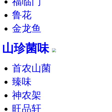
福临门
鲁花
金龙鱼
山珍菌味
首农山菌
臻味
神农架
旺品轩