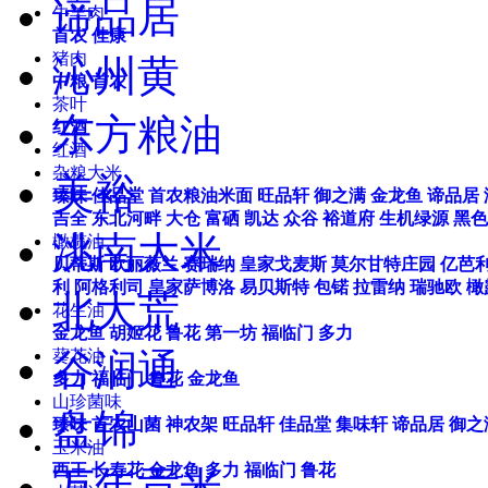
谛品居
牛羊肉
首农
佳康
猪肉
沁州黄
中粮
首农
茶叶
东方粮油
红酒
红酒
杂粮大米
美裕
臻味
佳品堂
首农粮油米面
旺品轩
御之满
金龙鱼
谛品居
吉全
东北河畔
大仓
富硒
凯达
众谷
裕道府
生机绿源
黑色
洮南大米
橄榄油
贝蒂斯
欧丽薇兰
赛瑞纳
皇家戈麦斯
莫尔甘特庄园
亿芭
利
阿格利司
皇家萨博洛
易贝斯特
包锘
拉雷纳
瑞驰欧
橄
北大荒
花生油
金龙鱼
胡姬花
鲁花
第一坊
福临门
多力
谷润通
葵花油
多力
福临门
鲁花
金龙鱼
山珍菌味
盘锦
臻味
首农山菌
神农架
旺品轩
佳品堂
集味轩
谛品居
御之
玉米油
西王
长寿花
金龙鱼
多力
福临门
鲁花
万年贡米