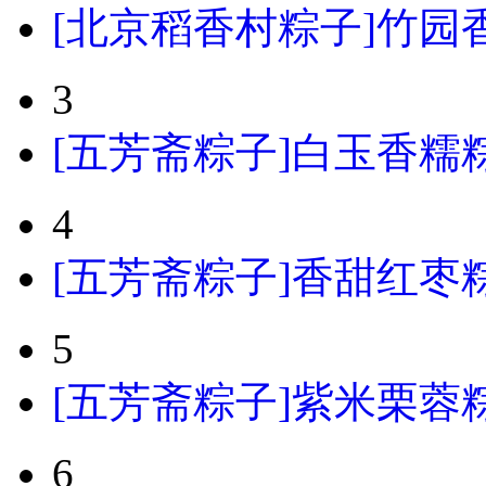
[北京稻香村粽子]竹园香
3
[五芳斋粽子]白玉香糯粽
4
[五芳斋粽子]香甜红枣粽
5
[五芳斋粽子]紫米栗蓉粽粽
6