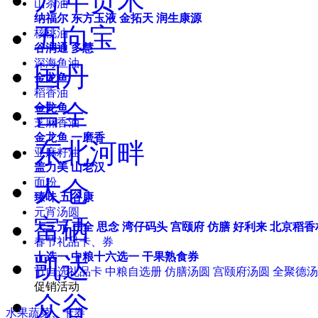
山茶油
纳福尔
东方玉液
金拓天
润生康源
五向宝
核桃油
谷润通
多慧
深海鱼油
国丹
金龙鱼
稻香油
吉全
金龙鱼
芝麻香油
金龙鱼
一磨香
东北河畔
亚麻籽油
盖力美
山老汉
大仓
面粉
臻味
五谷康
元宵汤圆
富硒
大三元
三全
思念
湾仔码头
宫颐府
仿膳
好利来
北京稻香
春节礼品卡、券
十选一
中粮十六选一
干果熟食券
凯达
节自选礼品卡
中粮自选册
仿膳汤圆
宫颐府汤圆
全聚德汤
促销活动
众谷
水果蔬菜、卡券