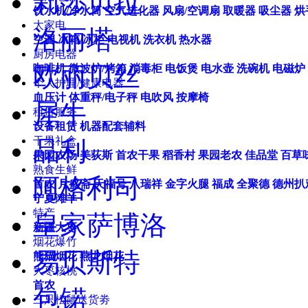
莉莎贝拉
饮水机/净水筒
空气进化器
风扇/空调扇
取暖器
吸尘器
烘
大家电
洛丽塔
空调
冰箱/冰柜
电视机
洗衣机
热水器
厨房电器
欧丽贝丝
咖啡机
微波炉/烤箱
消毒柜
电饭煲
电水壶
洗碗机
电磁炉
个人护理/健康电器
血压计
体重秤/电子秤
电吹风
按摩椅
犀牛
租赁服务
设备租赁
机器配套辅料
干果礼盒
品利
果园农场
美荻斯
首农干果
稻香村
果园老农
佳品堂
百草
熟食生鲜
阿格利司
首农
月盛斋
天福号
八瑞祥
金字火腿
福成
全聚德
德州扒
宁夏滩羊
特产
皇家萨博洛
新疆大枣
烟花爆竹
易贝斯特
熊猫烟花
燕龙烟花
大枣核桃
首农
包锘
三只松鼠送货劵