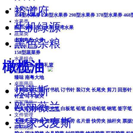
裕道府
水果礼品券
158型水果券
238型水果券
298型水果券
378型水果券
46
水果类
生机绿源
国产水果
进口水果
台湾水果
蔬菜类
黑色杂粮
山东寿光
众谷
蔬菜礼品券
158型蔬菜券
水果组合
橄榄油
水果礼盒
水果礼篮
蔬菜组合
臻味
南粤大地
桌面用品
贝蒂斯
计算器
起订器
订书机
订书针
装订夹
长尾夹
剪刀
回形针
针盒
写字板夹
书写用品
欧丽薇兰
中性笔
圆珠笔
荧光笔
白板笔
铅笔
自动铅笔
钢笔
签字笔
文件管理
皇家戈麦斯
文件夹
文件袋
资料册
挂快劳
名片册
快劳夹
抽杆夹
票据
胶粘制品