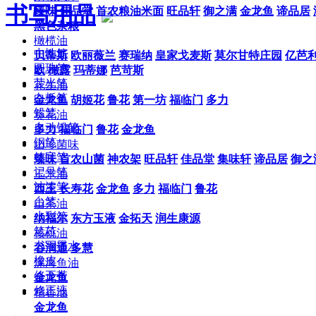
书写用品
臻味
佳品堂
首农粮油米面
旺品轩
御之满
金龙鱼
谛品居
黑色杂粮
橄榄油
中性笔
贝蒂斯
欧丽薇兰
赛瑞纳
皇家戈麦斯
莫尔甘特庄园
亿芭
圆珠笔
欧
橄露
玛蒂娜
芭苛斯
荧光笔
花生油
白板笔
金龙鱼
胡姬花
鲁花
第一坊
福临门
多力
铅笔
葵花油
自动铅笔
多力
福临门
鲁花
金龙鱼
钢笔
山珍菌味
签字笔
臻味
首农山菌
神农架
旺品轩
佳品堂
集味轩
谛品居
御之
记号笔
玉米油
油漆笔
西王
长寿花
金龙鱼
多力
福临门
鲁花
台笔
山茶油
水彩笔
纳福尔
东方玉液
金拓天
润生康源
笔芯
核桃油
书写墨水
谷润通
多慧
橡皮
深海鱼油
修正带
金龙鱼
修正液
稻香油
金龙鱼