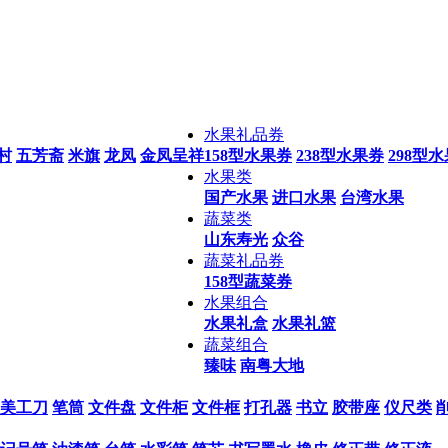
水果礼品券
村
五芳斋
米旗
龙凤
金凤呈祥
158型水果券
238型水果券
298型
水果类
国产水果
进口水果
台湾水果
蔬菜类
山东寿光
众谷
蔬菜礼品券
158型蔬菜券
水果组合
水果礼盒
水果礼篮
蔬菜组合
臻味
南粤大地
美工刀
笔筒
文件盘
文件柜
文件框
打孔器
书立
胶带座
仪尺类