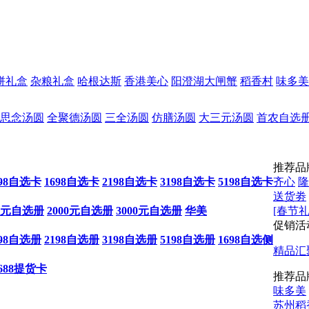
饼礼盒
杂粮礼盒
哈根达斯
香港美心
阳澄湖大闸蟹
稻香村
味多美
思念汤圆
全聚德汤圆
三全汤圆
仿膳汤圆
大三元汤圆
首农自选
推荐品
198自选卡
1698自选卡
2198自选卡
3198自选卡
5198自选卡
齐心
隆
送货劵
00元自选册
2000元自选册
3000元自选册
华美
[春节礼
促销活
198自选册
2198自选册
3198自选册
5198自选册
1698自选侧
精品汇
688提货卡
推荐品
味多美
苏州稻