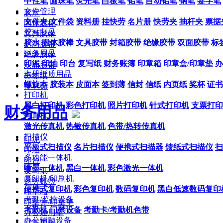
中性笔
圆珠笔
荧光笔
白板笔
铅笔
自动铅笔
钢笔
签字笔
文件管理
胶水
文件夹
文件袋
资料册
挂快劳
名片册
快劳夹
抽杆夹
票据
固体胶棒
胶粘制品
文具胶带
胶水
固体胶棒
文具胶带
封箱胶带
绝缘胶带
双面胶带
标
封箱胶带
财务用品
绝缘胶带
印泥
印油
印台
复写纸
财务账簿
印章箱
印章盒/印章垫
办
双面胶带
本册纸质用品
标签纸
螺旋本
胶装本
皮面本
签到薄
信封
信纸
内页纸
奖杯
证书
便利贴
打印机
黑白打印机
彩色打印机
照片打印机
针式打印机
支票打印
财务用品
传真机
激光传真机
热敏传真机
色带/热转传真机
扫描仪
印泥
平板式扫描仪
名片扫描仪
便携式扫描器
馈纸式扫描仪
扫
印油
多功能一体机
印台
喷墨一体机
黑白一体机
彩色激光一体机
复写纸
复印机/印刷机
财务账簿
便携式复印机
彩色复印机
数码复印机
黑白低速数码复印
印章箱
考勤/监控设备
印章盒/印章垫
考勤机
门禁设备
考勤卡/考勤机色带
办公通用章
办公辅助设备
财务单据