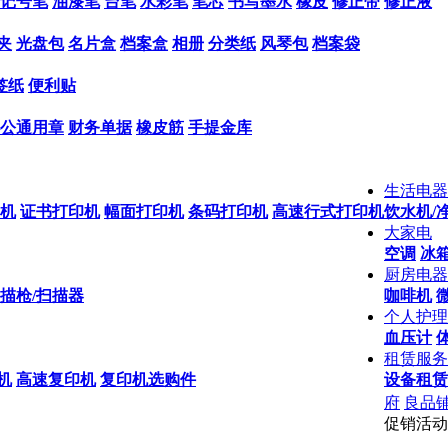
记号笔
油漆笔
台笔
水彩笔
笔芯
书写墨水
橡皮
修正带
修正液
夹
光盘包
名片盒
档案盒
相册
分类纸
风琴包
档案袋
签纸
便利贴
公通用章
财务单据
橡皮筋
手提金库
生活电器
机
证书打印机
幅面打印机
条码打印机
高速行式打印机
饮水机/
大家电
空调
冰箱
厨房电器
描枪/扫描器
咖啡机
个人护理
血压计
租赁服务
机
高速复印机
复印机选购件
设备租赁
府
良品
促销活动