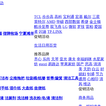
边
TCL
步步高
高科
宝利通
宏基
戴尔
三星
英特尔
AMD
华硕
西部数据
希捷
金士顿
酷冷至尊
双飞燕
LG
微软
罗技
雷柏
爱国
者
闪迪
TP-LINK
顺
偕牌牧场
宁夏滩羊
促销活动
生活日用百货
推荐品牌
齐心
乐尚
天琴
亚光
康夫
幸福妈咪
水星家
纺
guozi
易路达
苹果家纺
国产
思高
清清
美
天韵
白云
好
媳妇
钊盛
节力
百洁布
尘推拖把
垃圾桶/纸篓
笤帚/簸箕
清洁工具
通用
心相印
清
风
维达
擦手纸
湿巾纸
大盘纸
坐便纸
促销活动
商务用品
液
洁厕剂
洗洁精
洗衣粉/皂/液
清洁剂