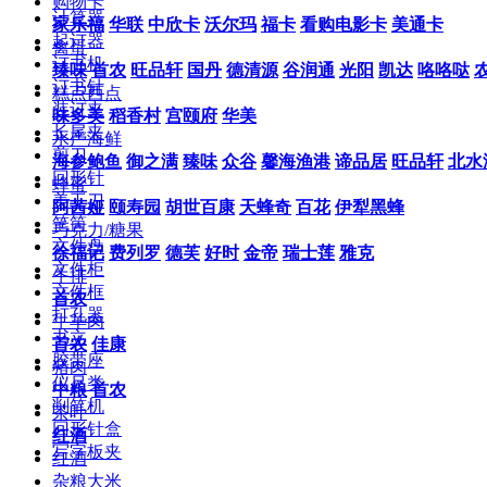
购物卡
计算器
家乐福
华联
中欣卡
沃尔玛
福卡
看购电影卡
美通卡
起订器
禽蛋
订书机
臻味
首农
旺品轩
国丹
德清源
谷润通
光阳
凯达
咯咯哒
订书针
糕点西点
装订夹
味多美
稻香村
宫颐府
华美
长尾夹
水产海鲜
剪刀
海参鲍鱼
御之满
臻味
众谷
馨海渔港
谛品居
旺品轩
北水
回形针
蜂蜜
美工刀
阿茜娅
颐寿园
胡世百康
天蜂奇
百花
伊犁黑蜂
笔筒
巧克力/糖果
文件盘
徐福记
费列罗
德芙
好时
金帝
瑞士莲
雅克
文件柜
牛排
文件框
首农
打孔器
牛羊肉
书立
首农
佳康
胶带座
猪肉
仪尺类
中粮
首农
削笔机
茶叶
回形针盒
红酒
写字板夹
红酒
杂粮大米