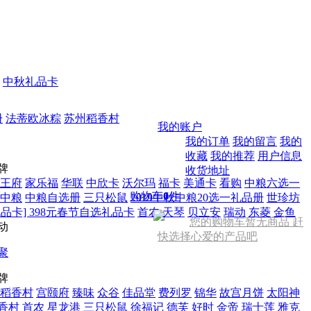
中秋礼品卡
册
法蒂欧冰粽
苏州稻香村
我的账户
我的订单
我的留言
我的
收藏
我的推荐
用户信息
牌
收货地址
王府
家乐福
华联
中欣卡
沃尔玛
福卡
美通卡
看购
中粮六选一
购物车
0
件
中粮
中粮自选册
三只松鼠
2019中秋中粮20选一礼品册
世珍坊
品卡] 398元春节自选礼品卡
首农
天琴
贝立安
瑞动
东菱
金鱼
您的购物车暂无商品 赶
动
快选择心爱的产品吧
聚
牌
稻香村
宫颐府
臻味
众谷
佳品堂
费列罗
锦华
故宫月饼
太阳神
香村
首农
星龙港
三只松鼠
徐福记
德芙
好时
金帝
瑞士莲
雅克