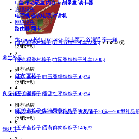
U盘
移动硬盘
内存卡
刻录盘
读卡器
通讯设备
电话机
会议电话
对讲机
网络设备
路由器
网卡
纺
guozi
长虹
DELSEY
瑞士军刀
谷润通
帝一鲜
[北京稻香村粽子]五月节粽子礼盒1280g
￥158.00元
促销活动
2
养生补品
[北京稻香村粽子]竹园香粽粽子礼盒1200g
推荐品牌
3
首农
百花
[五芳斋粽子]白玉香糯粽粽子50g*4
促销活动
4
[五芳斋粽子]香甜红枣粽粽子50g*4
良品铺子自选册
5
推荐品牌
[五芳斋粽子]紫米栗蓉粽粽子100g*2
良品铺子20选一300型礼品册
良品铺子20选一500型礼品
促销活动
6
[五芳斋粽子]蛋黄鲜肉粽粽子140g*2
蟹状元
7