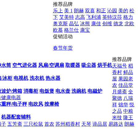
推荐品牌
乐上
美 1
朗赫
双喜
和正
沁园
美的
松
下
艾美特
志高
飞利浦
英特汉莎
格力
奥克斯
晶弘
冰熊
康佳
创维
德龙
北欧
欧慕
格兰仕
康宝
促销活动
春节年货
推荐品牌
净水筒
空气进化器
风扇/空调扇
取暖器
吸尘器
烘手机
天福号
稻
香村
鲜品
/冰柜
电视机
洗衣机
热水器
屋
果园老
农
佳品堂
微波炉/烤箱
消毒柜
电饭煲
电水壶
洗碗机
电磁炉
月盛斋
全
/健康电器
聚德
八瑞
体重秤/电子秤
电吹风
按摩椅
祥
锦华
悦
之品
中粮
机器配套辅料
米技
隆王
铺子
五芳斋
三只松鼠
首农
苏州稻香村
天琴
谛品居
易路达
朗赫