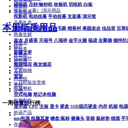
碎纸机
点钞/验钞机
收银机
切纸机
白板
橡皮筋
投影机（幕）/演示用品
手提金库
投影机
电动挂幕
手动挂幕
支架幕
演示笔
干果礼盒
本册纸质用品
果园农场
美荻斯
首农干果
稻香村
果园老农
佳品堂
百草
熟食生鲜
首农
月盛斋
天福号
八瑞祥
金字火腿
福成
全聚德
德州扒
螺旋本
特产
胶装本
新疆大枣
皮面本
烟花爆竹
签到薄
熊猫烟花
燕龙烟花
信纸
大枣核桃
信封
首农
内页纸
三只松鼠送货劵
奖杯
电脑整机
证书
台式电脑
笔记本电脑
电脑配件
一周销量排行榜
显示器
CPU
主板
显卡
硬盘
SSD固态硬盘
内存
机箱
电源
外设产品
1
ups电源
电脑耳麦
键盘/鼠标
摄像头
音箱
鼠标垫
线缆
手
存储设备