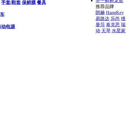
帝一鲜鲟龙鱼
手套/鞋套
保鲜膜
餐具
推荐品牌
朗赫
HangKey
车
易路达
乐尚
维
曼莎
泰克思
瑞
移动电源
动
天琴
水星家