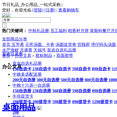
节日礼品_办公用品_一站式采购
|
您好，欢迎光临
[登陆]
[注册]
|
查看购物车
热门关键词：
中秋礼品册
员工福利
稻香村月饼
莫斯科餐厅月
全部商品分类
首页
五芳斋
元宵汤圆、卡券
汤圆送货券
宫颐府
湾仔码头汤圆
水产海鲜
月盛斋
天福号
首农自选礼品册
首农自选册
首页
办公文具
胶粘制品
双面胶带
>
>
>
首农自选礼品册
办公文具
158自选卡
238自选卡
368自选卡
598自选卡
898自选卡
1
中粮多选配送册
200元自选册
300元自选册
500元自选册
800元自选册
10
中粮十六选一自选册
158自选册
238自选册
368自选册
598自选册
898自选册
1
牛排提货卡
298提货卡
398提货卡
598提货卡
898提货卡
1298提货卡
1
桌面用品
首农生鲜6选一
298