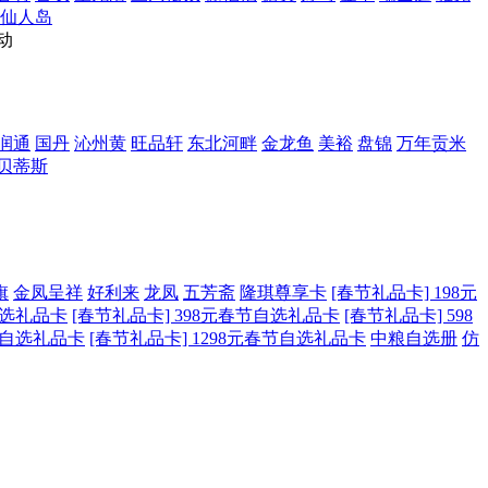
仙人岛
动
润通
国丹
沁州黄
旺品轩
东北河畔
金龙鱼
美裕
盘锦
万年贡米
贝蒂斯
旗
金凤呈祥
好利来
龙凤
五芳斋
隆琪尊享卡
[春节礼品卡] 198元
自选礼品卡
[春节礼品卡] 398元春节自选礼品卡
[春节礼品卡] 598
春节自选礼品卡
[春节礼品卡] 1298元春节自选礼品卡
中粮自选册
仿