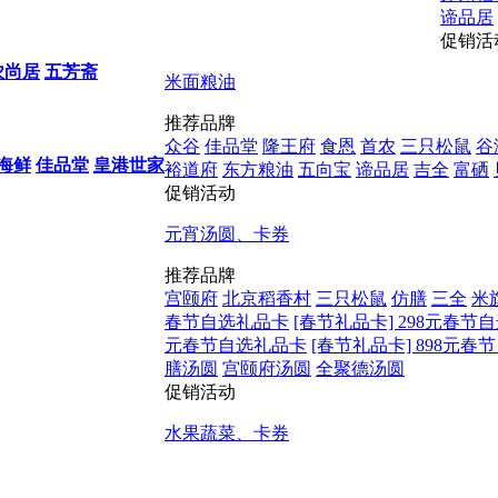
谛品居
促销活
农尚居
五芳斋
米面粮油
推荐品牌
众谷
佳品堂
隆王府
食恩
首农
三只松鼠
谷
海鲜
佳品堂
皇港世家
裕道府
东方粮油
五向宝
谛品居
吉全
富硒
促销活动
元宵汤圆、卡券
推荐品牌
宫颐府
北京稻香村
三只松鼠
仿膳
三全
米
春节自选礼品卡
[春节礼品卡] 298元春节
元春节自选礼品卡
[春节礼品卡] 898元
膳汤圆
宫颐府汤圆
全聚德汤圆
促销活动
水果蔬菜、卡券