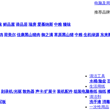
电脑及周
推荐品牌
味
鲜品屋
谛品居
瑞庚
爱慕纳斯
中粮
臻味
鸡
荷美尔
佳康黑山猪肉
御之满
草原黑山猪
中粮
生机绿源
东来
清洁工具
水桶/脸盆
生活用纸
刻录机/光驱
散热器
声卡/扩展卡
装机配件
组装电脑
卷纸
抽纸
清洁剂
写板
洗手液
消毒
一次性用品