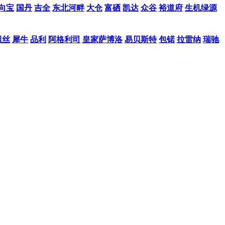
向宝
国丹
吉全
东北河畔
大仓
富硒
凯达
众谷
裕道府
生机绿源
贝丝
犀牛
品利
阿格利司
皇家萨博洛
易贝斯特
包锘
拉雷纳
瑞驰