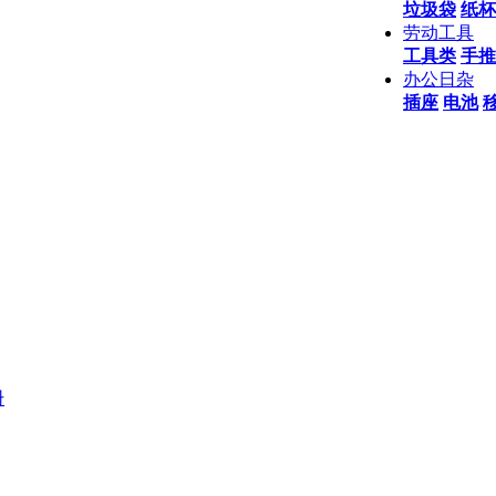
垃圾袋
纸杯
劳动工具
工具类
手推
办公日杂
插座
电池
册