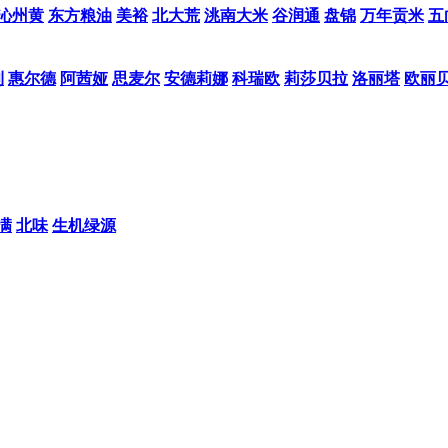
沁州黄
东方粮油
美裕
北大荒
洮南大米
谷润通
盘锦
万年贡米
五
利
惠尔德
阿茜娅
思麦尔
安德莉娜
科瑞欧
莉莎贝拉
洛丽塔
欧丽
满
北味
生机绿源