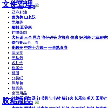
文件管理
芝麻香油
金龙鱼
一磨香
亚麻籽油
文件夹
盖力美
山老汉
文件袋
面粉
资料册
臻味
五谷康
挂快劳
元宵汤圆
名片册
大三元
三全
思念
湾仔码头
宫颐府
仿膳
好利来
北京稻香
快劳夹
春节礼品卡、券
抽杆夹
十选一
中粮十六选一
干果熟食券
票据夹
光盘包
名片盒
档案盒
相册
分类纸
风琴包
档案袋
桌面用品
计算器
起订器
订书机
订书针
装订夹
长尾夹
剪刀
回形针
胶粘制品
书写用品