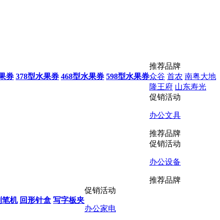
推荐品牌
水果券
378型水果券
468型水果券
598型水果券
众谷
首农
南粤大地
隆王府
山东寿光
促销活动
办公文具
推荐品牌
促销活动
办公设备
推荐品牌
促销活动
削笔机
回形针盒
写字板夹
办公家电