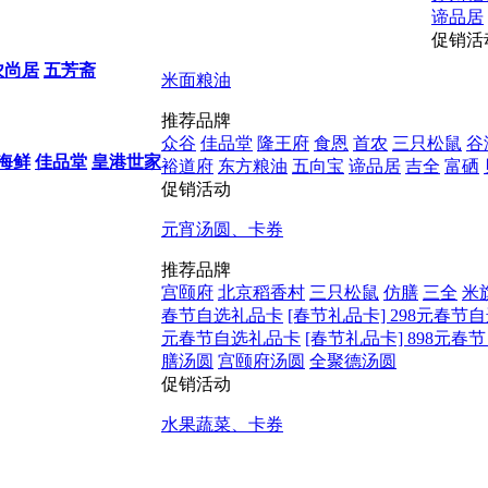
谛品居
促销活
农尚居
五芳斋
米面粮油
推荐品牌
众谷
佳品堂
隆王府
食恩
首农
三只松鼠
谷
海鲜
佳品堂
皇港世家
裕道府
东方粮油
五向宝
谛品居
吉全
富硒
促销活动
元宵汤圆、卡券
推荐品牌
宫颐府
北京稻香村
三只松鼠
仿膳
三全
米
春节自选礼品卡
[春节礼品卡] 298元春节
元春节自选礼品卡
[春节礼品卡] 898元
膳汤圆
宫颐府汤圆
全聚德汤圆
促销活动
水果蔬菜、卡券