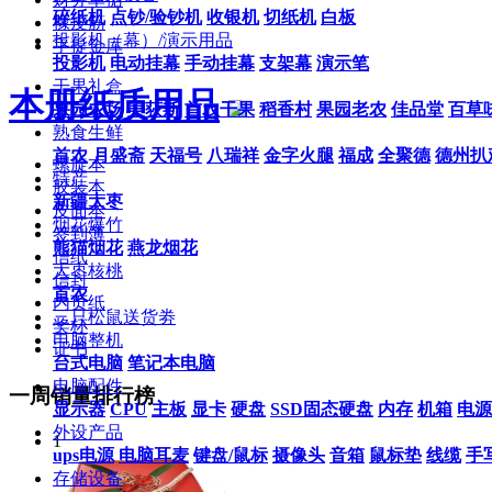
碎纸机
点钞/验钞机
收银机
切纸机
白板
橡皮筋
投影机（幕）/演示用品
手提金库
投影机
电动挂幕
手动挂幕
支架幕
演示笔
干果礼盒
本册纸质用品
果园农场
美荻斯
首农干果
稻香村
果园老农
佳品堂
百草
熟食生鲜
首农
月盛斋
天福号
八瑞祥
金字火腿
福成
全聚德
德州扒
螺旋本
特产
胶装本
新疆大枣
皮面本
烟花爆竹
签到薄
熊猫烟花
燕龙烟花
信纸
大枣核桃
信封
首农
内页纸
三只松鼠送货劵
奖杯
电脑整机
证书
台式电脑
笔记本电脑
电脑配件
一周销量排行榜
显示器
CPU
主板
显卡
硬盘
SSD固态硬盘
内存
机箱
电源
外设产品
1
ups电源
电脑耳麦
键盘/鼠标
摄像头
音箱
鼠标垫
线缆
手
存储设备