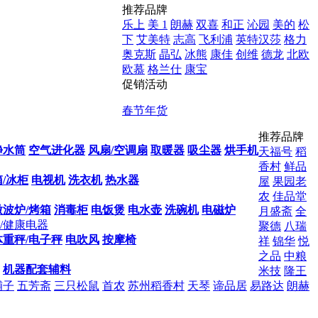
推荐品牌
乐上
美 1
朗赫
双喜
和正
沁园
美的
松
下
艾美特
志高
飞利浦
英特汉莎
格力
奥克斯
晶弘
冰熊
康佳
创维
德龙
北欧
欧慕
格兰仕
康宝
促销活动
春节年货
推荐品牌
净水筒
空气进化器
风扇/空调扇
取暖器
吸尘器
烘手机
天福号
稻
香村
鲜品
/冰柜
电视机
洗衣机
热水器
屋
果园老
农
佳品堂
微波炉/烤箱
消毒柜
电饭煲
电水壶
洗碗机
电磁炉
月盛斋
全
/健康电器
聚德
八瑞
体重秤/电子秤
电吹风
按摩椅
祥
锦华
悦
之品
中粮
机器配套辅料
米技
隆王
铺子
五芳斋
三只松鼠
首农
苏州稻香村
天琴
谛品居
易路达
朗赫