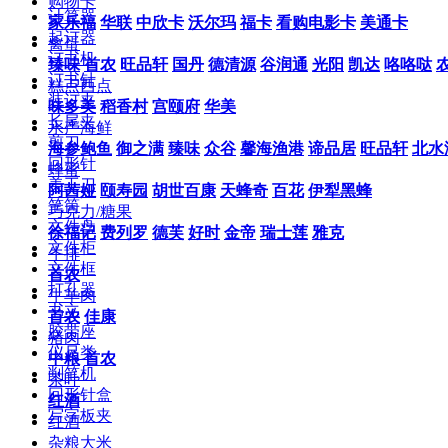
购物卡
计算器
家乐福
华联
中欣卡
沃尔玛
福卡
看购电影卡
美通卡
起订器
禽蛋
订书机
臻味
首农
旺品轩
国丹
德清源
谷润通
光阳
凯达
咯咯哒
订书针
糕点西点
装订夹
味多美
稻香村
宫颐府
华美
长尾夹
水产海鲜
剪刀
海参鲍鱼
御之满
臻味
众谷
馨海渔港
谛品居
旺品轩
北水
回形针
蜂蜜
美工刀
阿茜娅
颐寿园
胡世百康
天蜂奇
百花
伊犁黑蜂
笔筒
巧克力/糖果
文件盘
徐福记
费列罗
德芙
好时
金帝
瑞士莲
雅克
文件柜
牛排
文件框
首农
打孔器
牛羊肉
书立
首农
佳康
胶带座
猪肉
仪尺类
中粮
首农
削笔机
茶叶
回形针盒
红酒
写字板夹
红酒
杂粮大米