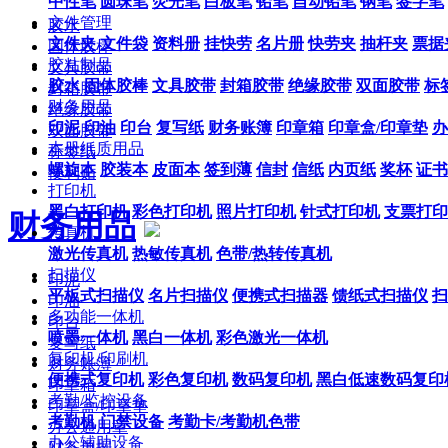
中性笔
圆珠笔
荧光笔
白板笔
铅笔
自动铅笔
钢笔
签字笔
文件管理
胶水
文件夹
文件袋
资料册
挂快劳
名片册
快劳夹
抽杆夹
票据
固体胶棒
胶粘制品
文具胶带
胶水
固体胶棒
文具胶带
封箱胶带
绝缘胶带
双面胶带
标
封箱胶带
财务用品
绝缘胶带
印泥
印油
印台
复写纸
财务账簿
印章箱
印章盒/印章垫
办
双面胶带
本册纸质用品
标签纸
螺旋本
胶装本
皮面本
签到薄
信封
信纸
内页纸
奖杯
证书
便利贴
打印机
黑白打印机
彩色打印机
照片打印机
针式打印机
支票打印
财务用品
传真机
激光传真机
热敏传真机
色带/热转传真机
扫描仪
印泥
平板式扫描仪
名片扫描仪
便携式扫描器
馈纸式扫描仪
扫
印油
多功能一体机
印台
喷墨一体机
黑白一体机
彩色激光一体机
复写纸
复印机/印刷机
财务账簿
便携式复印机
彩色复印机
数码复印机
黑白低速数码复印
印章箱
考勤/监控设备
印章盒/印章垫
考勤机
门禁设备
考勤卡/考勤机色带
办公通用章
办公辅助设备
财务单据