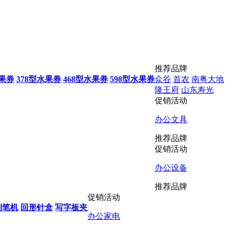
推荐品牌
水果券
378型水果券
468型水果券
598型水果券
众谷
首农
南粤大地
隆王府
山东寿光
促销活动
办公文具
推荐品牌
促销活动
办公设备
推荐品牌
促销活动
削笔机
回形针盒
写字板夹
办公家电