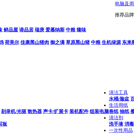
电脑及周
推荐品牌
味
鲜品屋
谛品居
瑞庚
爱慕纳斯
中粮
臻味
鸡
荷美尔
佳康黑山猪肉
御之满
草原黑山猪
中粮
生机绿源
东来
清洁工具
水桶/脸盆
生活用纸
刻录机/光驱
散热器
声卡/扩展卡
装机配件
组装电脑
卷纸
抽纸
清洁剂
写板
洗手液
消毒
一次性用品