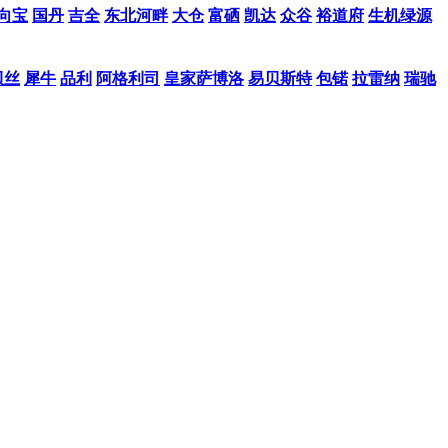
向宝
国丹
吉全
东北河畔
大仓
富硒
凯达
众谷
裕道府
生机绿源
贝丝
犀牛
品利
阿格利司
皇家萨博洛
易贝斯特
包锘
拉雷纳
瑞驰