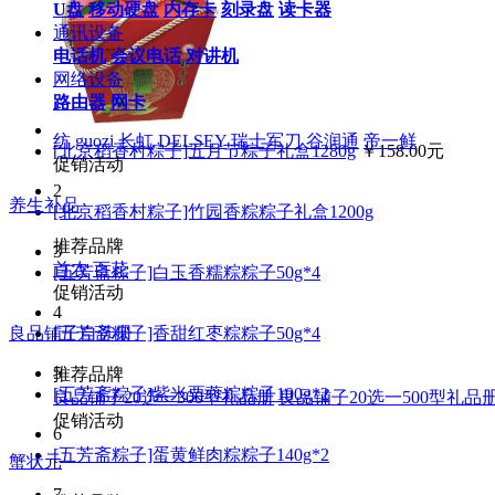
U盘
移动硬盘
内存卡
刻录盘
读卡器
通讯设备
电话机
会议电话
对讲机
网络设备
路由器
网卡
纺
guozi
长虹
DELSEY
瑞士军刀
谷润通
帝一鲜
[北京稻香村粽子]五月节粽子礼盒1280g
￥158.00元
促销活动
2
养生补品
[北京稻香村粽子]竹园香粽粽子礼盒1200g
推荐品牌
3
首农
百花
[五芳斋粽子]白玉香糯粽粽子50g*4
促销活动
4
[五芳斋粽子]香甜红枣粽粽子50g*4
良品铺子自选册
5
推荐品牌
[五芳斋粽子]紫米栗蓉粽粽子100g*2
良品铺子20选一300型礼品册
良品铺子20选一500型礼品
促销活动
6
[五芳斋粽子]蛋黄鲜肉粽粽子140g*2
蟹状元
7