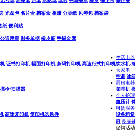
记号笔
油漆笔
台笔
水彩笔
笔芯
书写墨水
橡皮
修正带
修正液
夹
光盘包
名片盒
档案盒
相册
分类纸
风琴包
档案袋
签纸
便利贴
公通用章
财务单据
橡皮筋
手提金库
生活电器
机
证书打印机
幅面打印机
条码打印机
高速行式打印机
饮水机/
大家电
空调
冰箱
厨房电器
描枪/扫描器
咖啡机
个人护理
血压计
租赁服务
机
高速复印机
复印机选购件
设备租赁
府
良品
促销活动