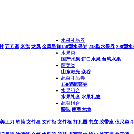
水果礼品券
村
五芳斋
米旗
龙凤
金凤呈祥
158型水果券
238型水果券
298型
水果类
国产水果
进口水果
台湾水果
蔬菜类
山东寿光
众谷
蔬菜礼品券
158型蔬菜券
水果组合
水果礼盒
水果礼篮
蔬菜组合
臻味
南粤大地
美工刀
笔筒
文件盘
文件柜
文件框
打孔器
书立
胶带座
仪尺类