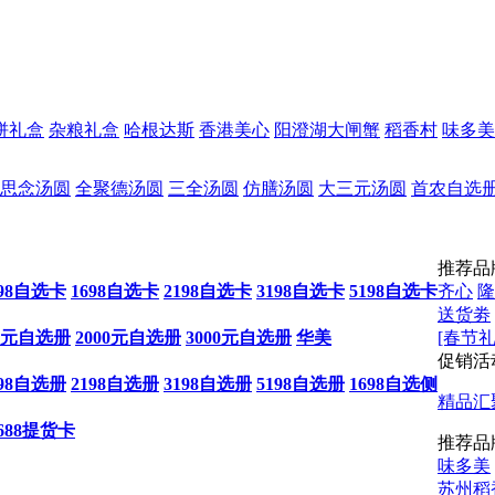
饼礼盒
杂粮礼盒
哈根达斯
香港美心
阳澄湖大闸蟹
稻香村
味多美
思念汤圆
全聚德汤圆
三全汤圆
仿膳汤圆
大三元汤圆
首农自选
推荐品
198自选卡
1698自选卡
2198自选卡
3198自选卡
5198自选卡
齐心
隆
送货劵
00元自选册
2000元自选册
3000元自选册
华美
[春节礼
促销活
198自选册
2198自选册
3198自选册
5198自选册
1698自选侧
精品汇
688提货卡
推荐品
味多美
苏州稻