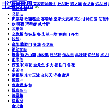
书写用品
臻味
佳品堂
首农粮油米面
旺品轩
御之满
金龙鱼
谛品居
黑色杂粮
橄榄油
中性笔
贝蒂斯
欧丽薇兰
赛瑞纳
皇家戈麦斯
莫尔甘特庄园
亿芭
圆珠笔
欧
橄露
玛蒂娜
芭苛斯
荧光笔
花生油
白板笔
金龙鱼
胡姬花
鲁花
第一坊
福临门
多力
铅笔
葵花油
自动铅笔
多力
福临门
鲁花
金龙鱼
钢笔
山珍菌味
签字笔
臻味
首农山菌
神农架
旺品轩
佳品堂
集味轩
谛品居
御之
记号笔
玉米油
油漆笔
西王
长寿花
金龙鱼
多力
福临门
鲁花
台笔
山茶油
水彩笔
纳福尔
东方玉液
金拓天
润生康源
笔芯
核桃油
书写墨水
谷润通
多慧
橡皮
深海鱼油
修正带
金龙鱼
修正液
稻香油
金龙鱼