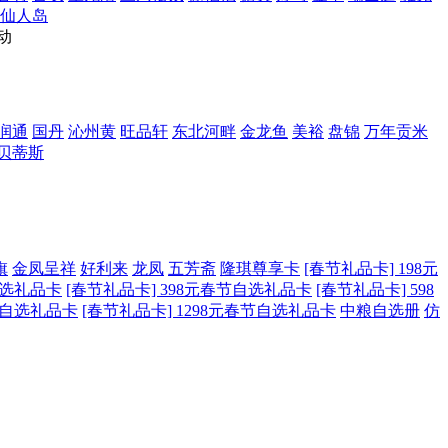
仙人岛
动
润通
国丹
沁州黄
旺品轩
东北河畔
金龙鱼
美裕
盘锦
万年贡米
贝蒂斯
旗
金凤呈祥
好利来
龙凤
五芳斋
隆琪尊享卡
[春节礼品卡] 198元
自选礼品卡
[春节礼品卡] 398元春节自选礼品卡
[春节礼品卡] 598
春节自选礼品卡
[春节礼品卡] 1298元春节自选礼品卡
中粮自选册
仿