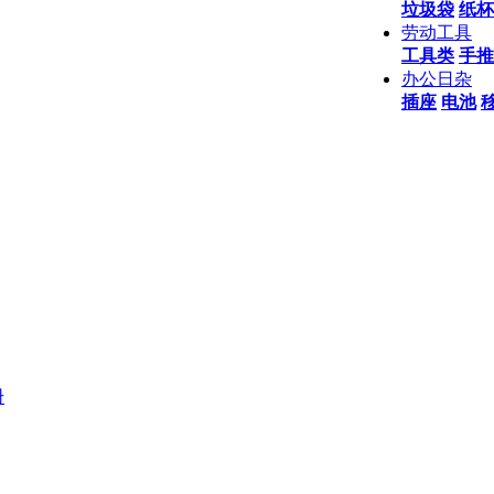
垃圾袋
纸杯
劳动工具
工具类
手推
办公日杂
插座
电池
册