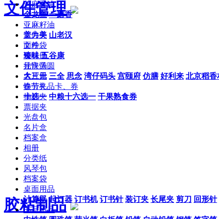
文件管理
芝麻香油
金龙鱼
一磨香
亚麻籽油
文件夹
盖力美
山老汉
文件袋
面粉
资料册
臻味
五谷康
挂快劳
元宵汤圆
名片册
大三元
三全
思念
湾仔码头
宫颐府
仿膳
好利来
北京稻香
快劳夹
春节礼品卡、券
抽杆夹
十选一
中粮十六选一
干果熟食券
票据夹
光盘包
名片盒
档案盒
相册
分类纸
风琴包
档案袋
桌面用品
计算器
起订器
订书机
订书针
装订夹
长尾夹
剪刀
回形针
胶粘制品
书写用品