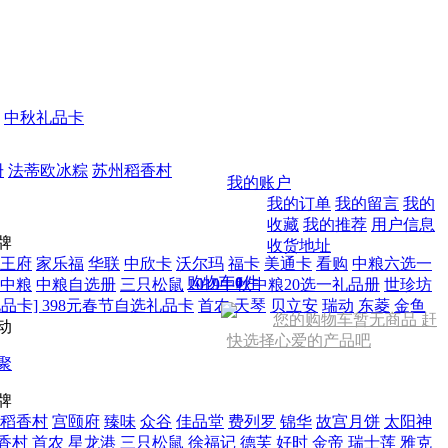
中秋礼品卡
册
法蒂欧冰粽
苏州稻香村
我的账户
我的订单
我的留言
我的
收藏
我的推荐
用户信息
牌
收货地址
王府
家乐福
华联
中欣卡
沃尔玛
福卡
美通卡
看购
中粮六选一
购物车
0
件
中粮
中粮自选册
三只松鼠
2019中秋中粮20选一礼品册
世珍坊
品卡] 398元春节自选礼品卡
首农
天琴
贝立安
瑞动
东菱
金鱼
您的购物车暂无商品 赶
动
快选择心爱的产品吧
聚
牌
稻香村
宫颐府
臻味
众谷
佳品堂
费列罗
锦华
故宫月饼
太阳神
香村
首农
星龙港
三只松鼠
徐福记
德芙
好时
金帝
瑞士莲
雅克