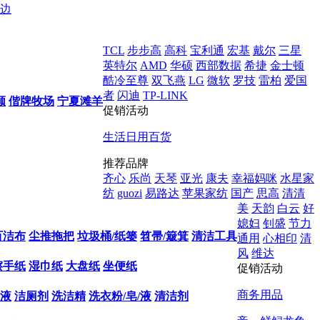
边
TCL
步步高
高科
宝利通
宏基
戴尔
三星
英特尔
AMD
华硕
西部数据
希捷
金士顿
酷冷至尊
双飞燕
LG
微软
罗技
雷柏
爱国
者
闪迪
TP-LINK
顺
偕牌牧场
宁夏滩羊
促销活动
生活日用百货
推荐品牌
齐心
乐尚
天琴
亚光
康夫
幸福妈咪
水星家
纺
guozi
易路达
苹果家纺
国产
思高
清清
美
天韵
白云
好
媳妇
钊盛
节力
百洁布
尘推拖把
垃圾桶/纸篓
笤帚/簸箕
清洁工具
通用
心相印
清
风
维达
擦手纸
湿巾纸
大盘纸
坐便纸
促销活动
商务用品
液
洁厕剂
洗洁精
洗衣粉/皂/液
清洁剂