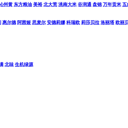
沁州黄
东方粮油
美裕
北大荒
洮南大米
谷润通
盘锦
万年贡米
五
利
惠尔德
阿茜娅
思麦尔
安德莉娜
科瑞欧
莉莎贝拉
洛丽塔
欧丽
满
北味
生机绿源