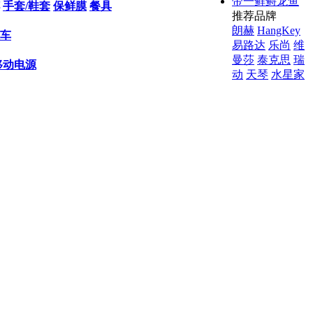
帝一鲜鲟龙鱼
手套/鞋套
保鲜膜
餐具
推荐品牌
朗赫
HangKey
车
易路达
乐尚
维
曼莎
泰克思
瑞
移动电源
动
天琴
水星家