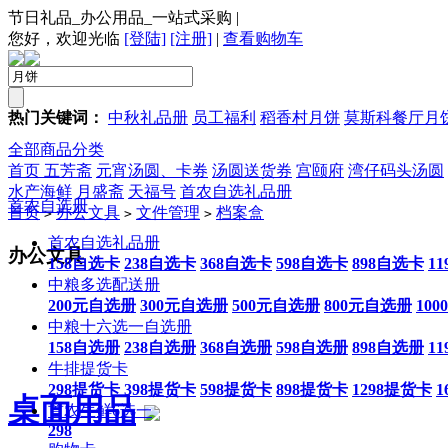
节日礼品_办公用品_一站式采购
|
您好，欢迎光临
[登陆]
[注册]
|
查看购物车
热门关键词：
中秋礼品册
员工福利
稻香村月饼
莫斯科餐厅月
全部商品分类
首页
五芳斋
元宵汤圆、卡券
汤圆送货券
宫颐府
湾仔码头汤圆
水产海鲜
月盛斋
天福号
首农自选礼品册
首农自选册
首页
办公文具
文件管理
档案盒
>
>
>
首农自选礼品册
办公文具
158自选卡
238自选卡
368自选卡
598自选卡
898自选卡
1
中粮多选配送册
200元自选册
300元自选册
500元自选册
800元自选册
10
中粮十六选一自选册
158自选册
238自选册
368自选册
598自选册
898自选册
1
牛排提货卡
298提货卡
398提货卡
598提货卡
898提货卡
1298提货卡
1
桌面用品
首农生鲜6选一
298